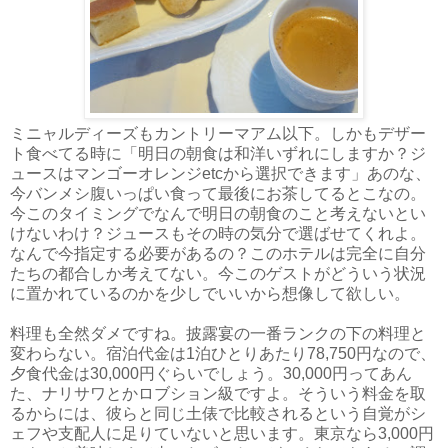
ミニャルディーズもカントリーマアム以下。しかもデザー
ト食べてる時に「明日の朝食は和洋いずれにしますか？ジ
ュースはマンゴーオレンジetcから選択できます」あのな、
今バンメシ腹いっぱい食って最後にお茶してるとこなの。
今このタイミングでなんで明日の朝食のこと考えないとい
けないわけ？ジュースもその時の気分で選ばせてくれよ。
なんで今指定する必要があるの？このホテルは完全に自分
たちの都合しか考えてない。今このゲストがどういう状況
に置かれているのかを少しでいいから想像して欲しい。
料理も全然ダメですね。披露宴の一番ランクの下の料理と
変わらない。宿泊代金は1泊ひとりあたり78,750円なので、
夕食代金は30,000円ぐらいでしょう。30,000円ってあん
た、ナリサワとかロブション級ですよ。そういう料金を取
るからには、彼らと同じ土俵で比較されるという自覚がシ
ェフや支配人に足りていないと思います。東京なら3,000円