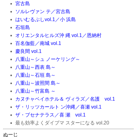
宮古島
ソルレヴァン テ／宮古島
はいむるぶしvol.1／小 浜島
石垣島
オリエンタルヒルズ沖 縄 vol.1／恩納村
百名伽藍／南城 vol.1
慶良間 vol.1
八重山～シュ ノーケリング～
八重山～西表 島～
八重山～石垣 島～
八重山～波照間 島～
八重山～竹富島 ～
カヌチャベイホテル＆ ヴィラズ／名護 vol.1
ザ・リッツカールト ン沖縄／喜瀬 vol.1
ザ・ブセナテラス／喜 瀬 vol.1
最も効率よくダイブマ スターになる vol.20
ぬーじ