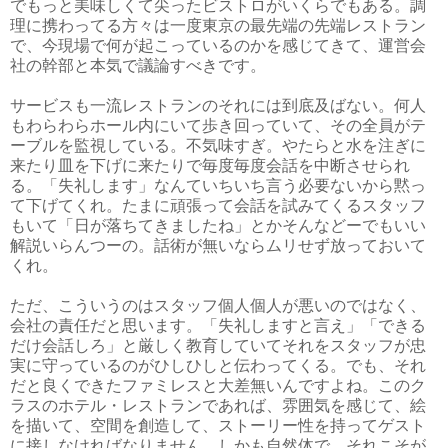
でもっと美味しくて尖ったビストロがいくらでもある。調
理に携わってる方々は一度東京の最先端の先端レストラン
で、今現場で何が起こっているのかを感じてきて、運営会
社の幹部と本気で議論すべきです。
サービスも一流レストランのそれには到底及ばない。何人
もわらわらホール内にいて歩き回っていて、その全員がテ
ーブルを監視している。不気味すぎ。やたらと水を注ぎに
来たり皿を下げに来たりで毎度毎度会話を中断させられ
る。「失礼します」なんていちいち言う必要ないから黙っ
て下げてくれ。たまに頑張って会話を試みてくるスタッフ
もいて「日が落ちてきましたね」とかそんなどーでもいい
解説いらんつーの。話術が無いならムリせず放っておいて
くれ。
ただ、こういうのはスタッフ個人個人が悪いのではなく、
会社の責任だと思います。「失礼しますと言え」「できる
だけ会話しろ」と厳しく教育していてそれをスタッフが忠
実に守っているのがひしひしと伝わってくる。でも、それ
だと良くできたファミレスと大差無いんですよね。このク
ラスのホテル・レストランであれば、雰囲気を感じて、絵
を描いて、空間を創造して、ストーリー性を持ってゲスト
に接しなければなりません。しかも自然体で。それこそが