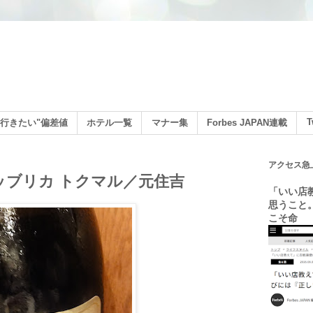
ン
T
行きたい"偏差値
ホテル一覧
マナー集
Forbes JAPAN連載
アクセス急
ッブリカ トクマル／元住吉
「いい店
思うこと
こそ命