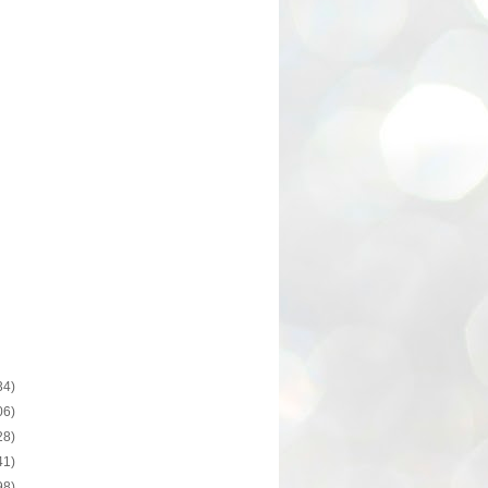
34)
06)
28)
41)
98)