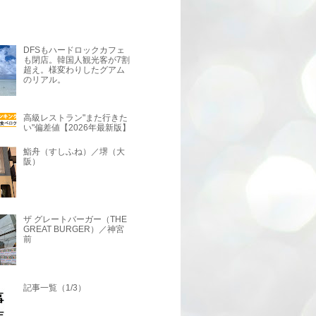
DFSもハードロックカフェ
も閉店。韓国人観光客が7割
超え。様変わりしたグアム
のリアル。
高級レストラン"また行きた
い"偏差値【2026年最新版】
鮨舟（すしふね）／堺（大
阪）
ザ グレートバーガー（THE
GREAT BURGER）／神宮
前
記事一覧（1/3）