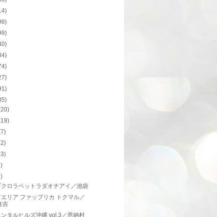
14)
98)
99)
40)
34)
74)
27)
91)
35)
(20)
(19)
(7)
12)
23)
9)
9)
ブクロラベットラダオチアイ／池袋
エリア ファッブリカ トクマル／
住吉
ンタルヒルズ沖縄 vol.3／恩納村