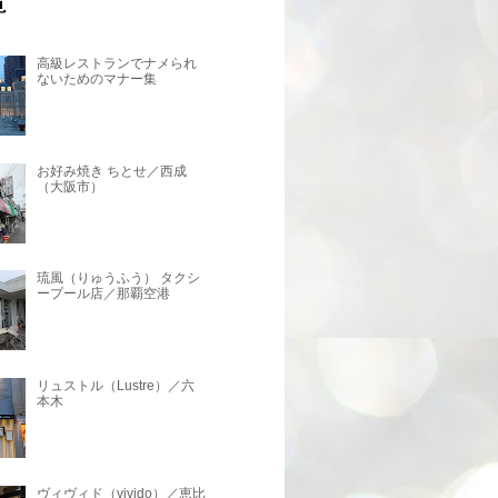
高級レストランでナメられ
ないためのマナー集
お好み焼き ちとせ／西成
（大阪市）
琉風（りゅうふう） タクシ
ープール店／那覇空港
リュストル（Lustre）／六
本木
ヴィヴィド（vivido）／恵比