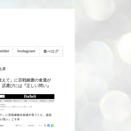
witter
Instagram
食べログ
上昇
教えて」に百戦錬磨の食通が
。店選びには『正しい問い』