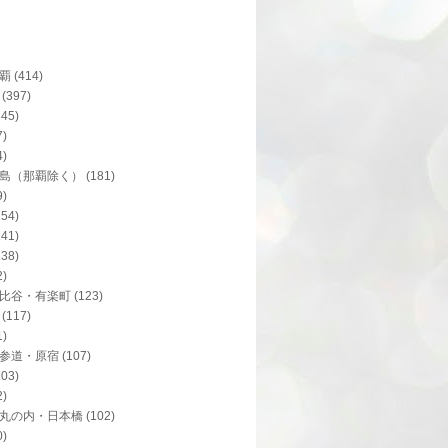
覇
(414)
(397)
345)
7)
4)
島（那覇除く）
(181)
9)
154)
141)
138)
2)
比谷・有楽町
(123)
(117)
1)
参道・原宿
(107)
103)
2)
丸の内・日本橋
(102)
0)