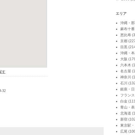
エリア
沖縄・那
麻布十番
恵比寿
(
京都
(22
目黒
(21
沖縄・本
大阪
(17
六本木
(
名古屋
(
神奈川
(
石川
(13
銀座・日
フランス
白金
(11
青山・表
北海道
(
新宿
(10
東京駅・
広尾
(10