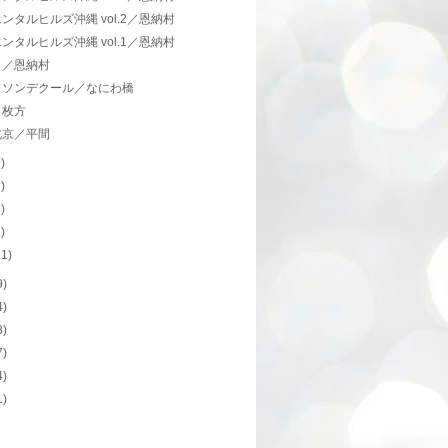
ンタルヒルズ沖縄 vol.2／恩納村
ンタルヒルズ沖縄 vol.1／恩納村
じ／恩納村
ッソンデクール／なにわ橋
／枚方
北京／平間
9)
7)
8)
1)
11)
9)
4)
8)
7)
4)
1)