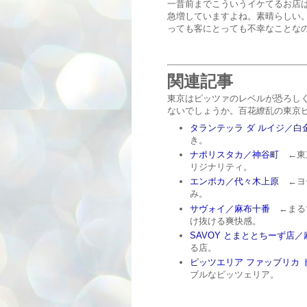
一昔前までこういうイケてるお店
急増していますよね。素晴らしい
っても客にとっても不幸なことな
関連記事
東京はピッツァのレベルが恐ろし
ないでしょうか。百花繚乱の東京
タランテッラ ダ ルイジ／白
き。
ナポリスタカ／神谷町
←東京
リジナリティ。
エンボカ／代々木上原
←ヨー
み。
サヴォイ／麻布十番
←まるで
け抜ける爽快感。
SAVOY とまととちーず店
る店。
ピッツエリア ファッブリカ 
ブルなピッツェリア。