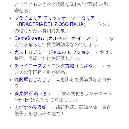
ストラともいうべき複雑な味わいが五感に押し
寄せる。
ブラチェリア デリツィオーゾ イタリア
（BRACERIA DELIZIOSO ITALIA）
←ランチ
の信じがたい費用対効果。
CarneSio east（カルネジーオ イースト）
←な
んて素晴らしい費用対効果なのでしょう。
ガストロノミー ジョエル ロブション
←やはり
最強。季節ごとにお邪魔したい。
チャイニーズダイニング方哉（まさや）
←ラ
ンチの千円担々麺が絶品。
晩酌屋おじんじょ
←恵比寿で居酒屋ならコチ
ラ。
蕎麦懐石 義（ぎ）
←飲み物付きランチコース
4千円がほんとうにすばらしい。
えびすの安兵衛
←超行列店。高知名物「屋台
餃子」を恵比寿の地で！