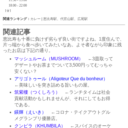
関連ランキング：
カレー
|
恵比寿駅
、
代官山駅
、
広尾駅
関連記事
恵比寿も十番に負けず劣らず良い街ですよね。1度住んで、
片っ端から食べ歩いてみたいなあ。よそ者ながら印象に残
ったお店は下記の通り。
マッシュルーム（MUSHROOM）
←3皿取って
デザートやお茶までついて3,500円ってむっちゃ
安くない？
アリゴトゥール（Aligoteur Que du bonheur）
←美味しいを突き詰める旨いもの屋。
筑紫樓（つくしろう）
←ランチタイムは社会
貢献活動かもしれませんが、それにしてもお得
である。
鍈輝（えいき）
←コロナ・テイクアウトグル
メグランプリ優勝店。
クンビラ（KHUMBILA）
←スパイスのオーケ