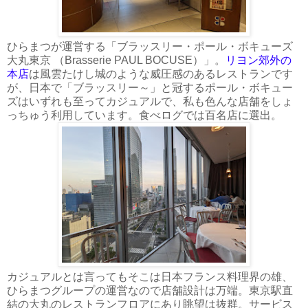
ひらまつが運営する「ブラッスリー・ポール・ボキューズ
大丸東京 （Brasserie PAUL BOCUSE）」。
リヨン郊外の
本店
は風雲たけし城のような威圧感のあるレストランです
が、日本で「ブラッスリー～」と冠するポール・ボキュー
ズはいずれも至ってカジュアルで、私も色んな店舗をしょ
っちゅう利用しています。食べログでは百名店に選出。
カジュアルとは言ってもそこは日本フランス料理界の雄、
ひらまつグループの運営なので店舗設計は万端。東京駅直
結の大丸のレストランフロアにあり眺望は抜群。サービス