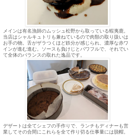
メインは有名漁師のムッシュ松野から取っている蝦夷鹿。
当店はシャルキュトリも兼ねているので肉類の取り扱いは
お手の物。舌がザラつくほど鉄分が感じられ、濃厚な赤ワ
インが進む進む。ソースも負けじとパワフルで、それでい
て全体のバランスの取れた逸品です。
デザートは全てシェフの手作りで、ランチもディナーも営
業してその合間にこれらを全て作り切る仕事量には脱帽。