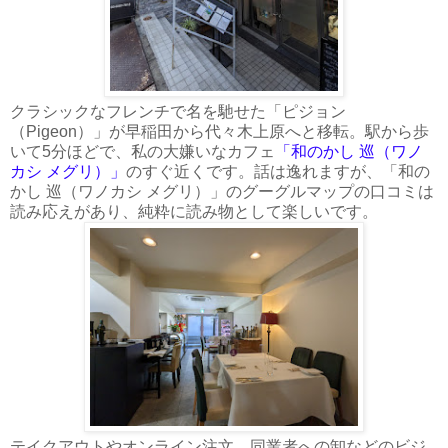
クラシックなフレンチで名を馳せた「ピジョン
（Pigeon）」が早稲田から代々木上原へと移転。駅から歩
いて5分ほどで、私の大嫌いなカフェ
「和のかし 巡（ワノ
カシ メグリ）」
のすぐ近くです。話は逸れますが、「和の
かし 巡（ワノカシ メグリ）」のグーグルマップの口コミは
読み応えがあり、純粋に読み物として楽しいです。
テイクアウトやオンライン注文、同業者への卸などのビジ