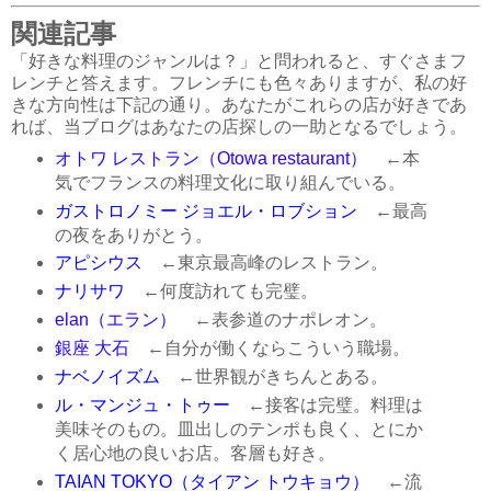
関連記事
「好きな料理のジャンルは？」と問われると、すぐさまフ
レンチと答えます。フレンチにも色々ありますが、私の好
きな方向性は下記の通り。あなたがこれらの店が好きであ
れば、当ブログはあなたの店探しの一助となるでしょう。
オトワ レストラン（Otowa restaurant）
←本
気でフランスの料理文化に取り組んでいる。
ガストロノミー ジョエル・ロブション
←最高
の夜をありがとう。
アピシウス
←東京最高峰のレストラン。
ナリサワ
←何度訪れても完璧。
elan（エラン）
←表参道のナポレオン。
銀座 大石
←自分が働くならこういう職場。
ナベノイズム
←世界観がきちんとある。
ル・マンジュ・トゥー
←接客は完璧。料理は
美味そのもの。皿出しのテンポも良く、とにか
く居心地の良いお店。客層も好き。
TAIAN TOKYO（タイアン トウキョウ）
←流