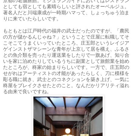
京都の老舗旅館。ミシュランガイドにおいてはレストラン
としても宿としても素晴らしいと評されたオーベルジュ。
著名人だと川端康成が一時期ハマって、しょっちゅう泊ま
りに来ていたらしいです。
もともとは江戸時代の福井の武士だったのですが、「農民
の方が儲かるんじゃね？」ということで庄屋に転職してそ
こそこてうまくいっていたところ、庄五郎というレイジア
ゲインストザマシーンな青年が上京して居を構え、ふるさ
との魚介類を売ったり運送業をしたりで一旗あげ、知り合
いを家に泊めたりしているうちに副業として旅館業を始め
たところが、柊家の始まりらしいです。一方で、庄五郎の
せがれはアーティストの才能があったらしく、刀に模様を
彫る職に就き、武士とのコネクションを築き上げ、一気に
柊屋をブレイクさせたとのこと。なんだかリアリティ溢れ
る由来で良いですね。