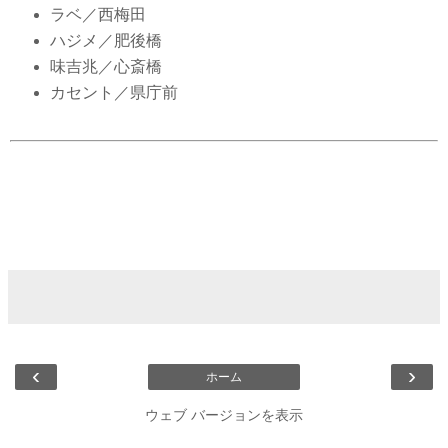
ラベ／西梅田
ハジメ／肥後橋
味吉兆／心斎橋
カセント／県庁前
‹
›
ホーム
ウェブ バージョンを表示