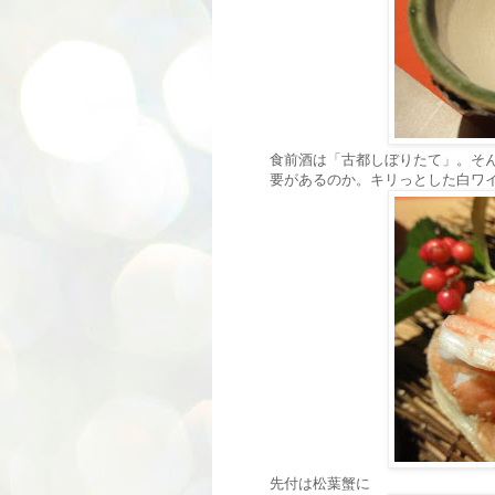
食前酒は「古都しぼりたて」。そ
要があるのか。キリっとした白ワ
先付は松葉蟹に