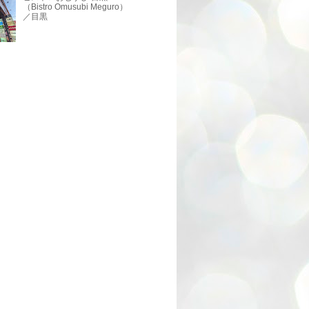
（Bistro Omusubi Meguro）
／目黒