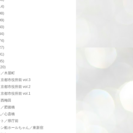
14)
98)
99)
40)
34)
74)
27)
91)
35)
(20)
を／木屋町
京都市役所前 vol.3
京都市役所前 vol.2
京都市役所前 vol.1
／西梅田
メ／肥後橋
兆／心斎橋
ント／県庁前
モン船ホールちゃん／東新宿