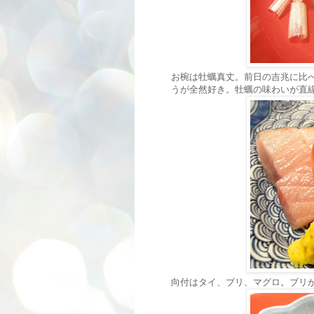
お椀は牡蠣真丈。前日の吉兆に比
うが全然好き。牡蠣の味わいが直
向付はタイ、ブリ、マグロ。ブリ