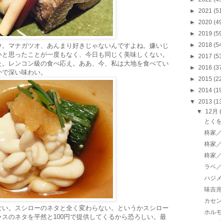
►
2021
(5
►
2020
(4
►
2019
(5
►
2018
(5
ウ。マナガツオ、あんまり好きじゃないんですよね。嫌いじ
いと思ったことが一度もなく、今日も同じく美味しくない。
►
2017
(5
た。レンコン級の食べ応え。ああ、今、私は大地を食べてい
►
2016
(3
かで深い味わい。
►
2015
(2
►
2014
(1
▼
2013
(1
▼
12月
とく
柊家／
柊家／
柊家／
ラベ
ハジ
味吉
カセ
ない。スシローのネタと全く変わらない。というかスシロー
ホル
スのネタを平然と100円で提供してくるから恐ろしい。最