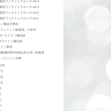
s横浜ワンナイトクルーズ vol.4
s横浜ワンナイトクルーズ vol.3
s横浜ワンナイトクルーズ vol.2
s横浜ワンナイトクルーズ vol.1
鎮／横浜中華街
ーランドット臥龍居／六本木
3年レストラン備忘録
3年ラーメン備忘録
シリ／新宿
48劇場8周年特別記念公演／秋葉原
ティライミ／川崎
(19)
(7)
12)
23)
9)
9)
9)
7)