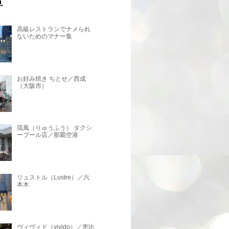
高級レストランでナメられ
ないためのマナー集
お好み焼き ちとせ／西成
（大阪市）
琉風（りゅうふう） タクシ
ープール店／那覇空港
リュストル（Lustre）／六
本木
ヴィヴィド（vivido）／恵比