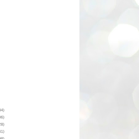
34)
06)
28)
41)
98)