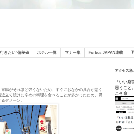
ン
T
行きたい"偏差値
ホテル一覧
マナー集
Forbes JAPAN連載
アクセス急
「いい店
思うこと
、胃腸がそれほど強くないため、すぐにおなかの具合が悪く
こそ命
最近立て続けに辛めの料理を食べることが多かったため、胃
ケるぜメーン。