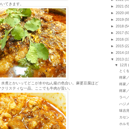
ついてきます。
►
2021
(5
►
2020
(4
►
2019
(5
►
2018
(5
►
2017
(5
►
2016
(3
►
2015
(2
►
2014
(1
▼
2013
(1
▼
12月
とく
柊家／
。水煮とかいってどこが水やねん級の色合い。麻婆豆腐ほど
柊家／
マクリスティな一品。ここでも牛肉が旨い。
柊家／
ラベ
ハジ
味吉
カセ
ホル