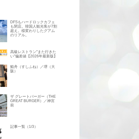
DFSもハードロックカフェ
も閉店。韓国人観光客が7割
超え。様変わりしたグアム
のリアル。
高級レストラン"また行きた
い"偏差値【2026年最新版】
鮨舟（すしふね）／堺（大
阪）
ザ グレートバーガー（THE
GREAT BURGER）／神宮
前
記事一覧（1/3）