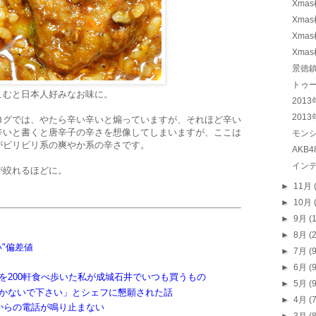
Xma
Xma
Xma
Xma
景徳
トゥ
こむと日本人好みなお味に。
201
201
ログでは、やたら辛い辛いと煽っていますが、それほど辛い
辛いと書くと唐辛子の辛さを想像してしまいますが、ここは
モン
がビリビリ系の爽やか系の辛さです。
AKB
イン
が絞れるほどに。
►
11月
►
10月
►
9月
(
►
8月
(
"偏差値
►
7月
(
►
6月
(
を200軒食べ歩いた私が成城石井でいつも買うもの
►
5月
(
かないで下さい」とシェフに懇願された話
►
4月
(
からの電話が鳴り止まない