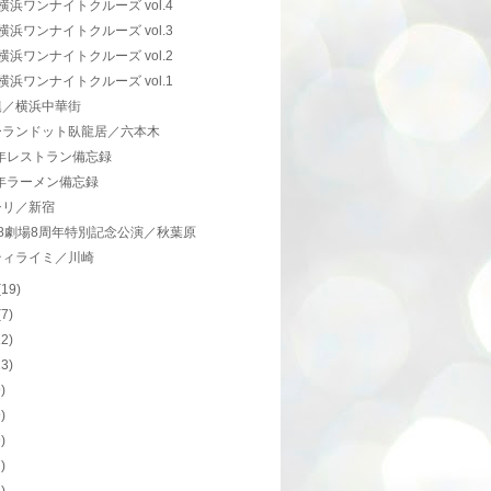
s横浜ワンナイトクルーズ vol.4
s横浜ワンナイトクルーズ vol.3
s横浜ワンナイトクルーズ vol.2
s横浜ワンナイトクルーズ vol.1
鎮／横浜中華街
ーランドット臥龍居／六本木
3年レストラン備忘録
3年ラーメン備忘録
シリ／新宿
48劇場8周年特別記念公演／秋葉原
ティライミ／川崎
(19)
(7)
12)
23)
9)
9)
9)
7)