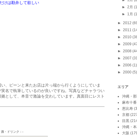
►
3月
(
だけは勘弁して欲しい
►
2月
(
►
1月
(
►
2012
(6
►
2011
(1
►
2010
(3
►
2009
(4
►
2008
(4
►
2007
(3
►
2006
(1)
►
2000
(5)
買い、ピーンと来たお店は片っ端から行くようにしていま
エリア
が実名で執筆しているのが良いですね。写真などチャラつい
根拠として、本音で激論を交わしています。真面目にレスト
沖縄・那
麻布十番
恵比寿
(
京都
(22
目黒
(21
沖縄・本
大阪
(17