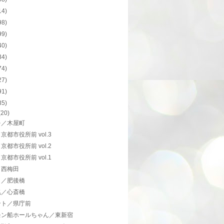
14)
98)
99)
40)
34)
74)
27)
91)
35)
(20)
を／木屋町
京都市役所前 vol.3
京都市役所前 vol.2
京都市役所前 vol.1
／西梅田
メ／肥後橋
兆／心斎橋
ント／県庁前
モン船ホールちゃん／東新宿