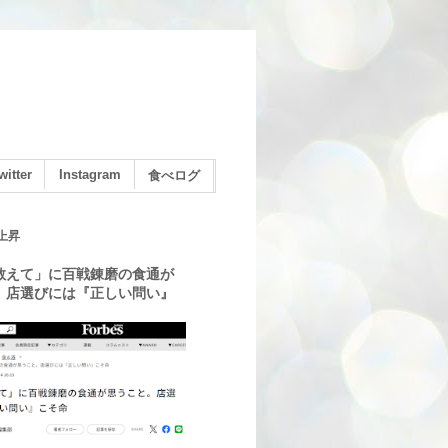
witter
Instagram
食べログ
上昇
教えて」に百戦錬磨の食通が
。店選びには『正しい問い』