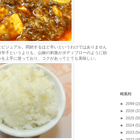
なビジュアル。悶絶するほど辛いというわけではありません
唐辛子というよりも、山椒の刺激がボディブローのように効
みを上手に使っており、コクがあってとても美味しい。
時系列
►
2099
(2)
►
2026
(3
►
2025
(5
►
2024
(5
►
2023
(5
►
2022
(4