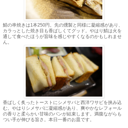
鯖の串焼きは1本250円。先の燻製と同様に凝縮感があり、
カラっとした焼き目も香ばしくてグッド。やはり鯖は火を
通して食べたほうが旨味を感じやすくなるのかもしれませ
ん。
香ばしく炙ったトーストにシメサバと西洋ワサビを挟み込
む。やはりシメサバに凝縮感があり、爽やかなレフォール
の香りと柔らかい甘味のパンが結束します。満腹ながらも
つい手が伸びる旨さ。本日一番のお皿です。