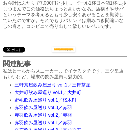
お会計はふたりで7,000円と少し。ビール1杯日本酒1杯に少
しつまんでこの価格はちょっと高いかなあ。店構えやサバ
というテーマを考えるともう少し安くあがることを期待し
ていたのですが。それでもサバサンドは病みつき間違いな
しの旨さ。コンビニで売り出して欲しいレベルです。
関連記事
私はヒールからスニーカーまでイケるクチです。三ツ星店
もいいけど、場末の飲み屋街も魅力的。
三軒茶屋飲み屋巡り vol.1／三軒茶屋
大井町飲み屋巡り vol.1／大井町
野毛飲み屋巡り vol.1／桜木町
赤羽飲み屋巡り
vol.3
／赤羽
赤羽飲み屋巡り
vol.2
／赤羽
赤羽飲み屋巡り
vol.1
／赤羽