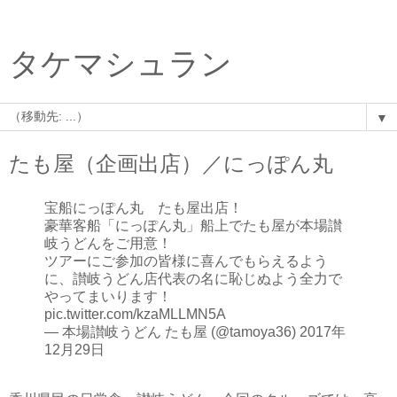
タケマシュラン
▼
たも屋（企画出店）／にっぽん丸
宝船にっぽん丸 たも屋出店！
豪華客船「にっぽん丸」船上でたも屋が本場讃
岐うどんをご用意！
ツアーにご参加の皆様に喜んでもらえるよう
に、讃岐うどん店代表の名に恥じぬよう全力で
やってまいります！
pic.twitter.com/kzaMLLMN5A
— 本場讃岐うどん たも屋 (@tamoya36)
2017年
12月29日