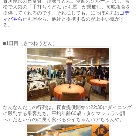
香川県民の日常食、讃岐うどん。今回のクルーズでは、高
松で人気の「手打ちうどん たも屋」が乗船し、毎晩夜食を
提供してくれるのです。それにしても、にっぽん丸は
ゴデ
ィバやら
たも屋やら、他社と提携するのが上手い気がす
る。
■1日目（きつねうどん）
なんなんだこの行列は。夜食提供開始の22:30にダイニング
に殺到する乗客たち。平均年齢60歳（タケマシュラン調
べ）だというのに良く食べるジイちゃんバアちゃんや。