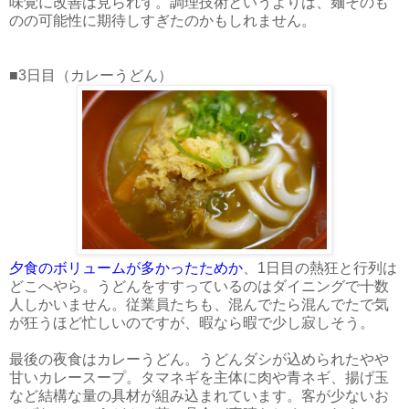
味覚に改善は見られず。調理技術というよりは、麺そのも
のの可能性に期待しすぎたのかもしれません。
■3日目（カレーうどん）
夕食のボリュームが多かったためか
、1日目の熱狂と行列は
どこへやら。うどんをすすっているのはダイニングで十数
人しかいません。従業員たちも、混んでたら混んでたで気
が狂うほど忙しいのですが、暇なら暇で少し寂しそう。
最後の夜食はカレーうどん。うどんダシが込められたやや
甘いカレースープ。タマネギを主体に肉や青ネギ、揚げ玉
など結構な量の具材が組み込まれています。客が少ないお