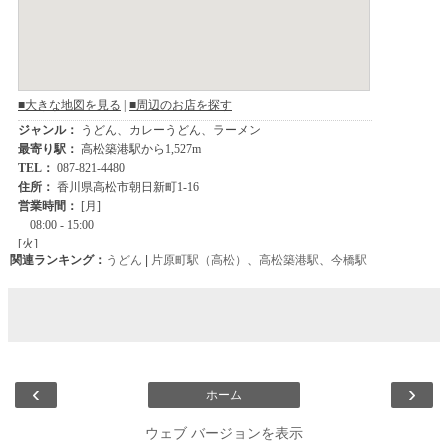
関連ランキング：
うどん
|
片原町駅（高松）
、
高松築港駅
、
今橋駅
‹
›
ホーム
ウェブ バージョンを表示