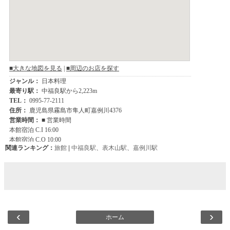
関連ランキング：
旅館
|
中福良駅
、
表木山駅
、
嘉例川駅
‹
›
ホーム