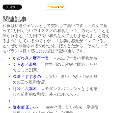
関連記事
和食は料理ジャンルとして突出して高いです。「飲んで食
べて1万円ぐらいでオススメの和食ない？」みたいなことを
聞かれると、1万円で良い和食なんてありませんよ、と答え
るようにしているのですが、「お前は感覚がズレている」
となぜか非難されるのが心外。ほんとだから。そんな中で
もバランス良く感じたお店は下記の通りです。
かどわき／麻布十番
←人生で一番の和食かも
くろぎ／湯島
←吉野川の天然鰻に悶絶。ただ
ちょっと割高。
温味／すすきの
←旨い！多い！安い！完全無
欠の三ツ星和食店。
龍吟／六本木
←モダンスパニッシュとさえ感
じる前衛的な和食。外人にオススメ。
御幸町 田がわ
←幸村卒業。近い将来、星獲得
間違いなしのリーズナブルな和食。