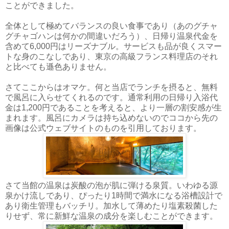
ことができました。
全体として極めてバランスの良い食事であり（あのグチャ
グチャゴハンは何かの間違いだろう）、日帰り温泉代金を
含めて6,000円はリーズナブル。サービスも品が良くスマー
トな身のこなしであり、東京の高級フランス料理店のそれ
と比べても遜色ありません。
さてここからはオマケ。何と当店でランチを摂ると、無料
で風呂に入らせてくれるのです。通常利用の日帰り入浴代
金は1,200円であることを考えると、より一層の割安感が生
まれます。風呂にカメラは持ち込めないのでココから先の
画像は公式ウェブサイトのものを引用しております。
さて当館の温泉は炭酸の泡が肌に弾ける泉質。いわゆる源
泉かけ流しであり、ぴったり1時間で満水になる浴槽設計で
あり衛生管理もバッチリ。加水して薄めたり塩素殺菌した
りせず、常に新鮮な温泉の成分を楽しむことができます。