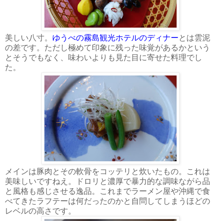
美しい八寸。
ゆうべの霧島観光ホテルのディナー
とは雲泥
の差です。ただし極めて印象に残った味覚があるかという
とそうでもなく、味わいよりも見た目に寄せた料理でし
た。
メインは豚肉とその軟骨をコッテリと炊いたもの。これは
美味しいですねえ。ドロリと濃厚で暴力的な調味ながら品
と風格も感じさせる逸品。これまでラーメン屋や沖縄で食
べてきたラフテーは何だったのかと自問してしまうほどの
レベルの高さです。