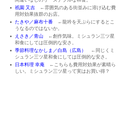
祇園 又吉
←雰囲気のある街並みに溶け込む費
用対効果抜群のお店。
たきや／麻布十番
←龍吟を天ぷらにするとこ
うなるのではないか。
えさき／青山
←創作気味。ミシュラン三ツ星
和食にしては圧倒的な安さ。
季節料理なかしま／白島（広島）
←同じくミ
シュラン三ツ星和食にしては圧倒的な安さ。
日本料理 幸庵
←こちらも費用対効果が素晴ら
しい。ミシュラン三ツ星って実はお買い得？