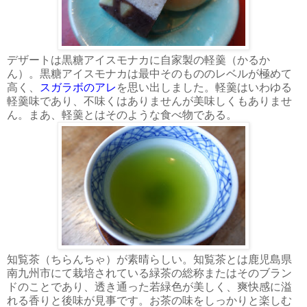
デザートは黒糖アイスモナカに自家製の軽羹（かるか
ん）。黒糖アイスモナカは最中そのもののレベルが極めて
高く、
スガラボのアレ
を思い出しました。軽羹はいわゆる
軽羹味であり、不味くはありませんが美味しくもありませ
ん。まあ、軽羹とはそのような食べ物である。
知覧茶（ちらんちゃ）が素晴らしい。知覧茶とは鹿児島県
南九州市にて栽培されている緑茶の総称またはそのブラン
ドのことであり、透き通った若緑色が美しく、爽快感に溢
れる香りと後味が見事です。お茶の味をしっかりと楽しむ