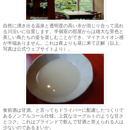
自然に湧き出る温泉と透明度の高い水が混じり合って流れ
る川沿いに位置します。半個室の部屋からは雄大な景色と
美しい鳥たちの姿を楽しむことができ、マイナスイオン感
が半端ありません。これは夜よりも昼に来て正解（以上、
写真は公式ウェブサイトより）。
食前酒は甘酒。と言ってもドライバーに配慮したつくりで
あるノンアルコール仕様。上質なヨーグルトのような甘さ
とコク。これはブラインドで飲んで甘酒と答えられる人は
少ないのであるまいか。