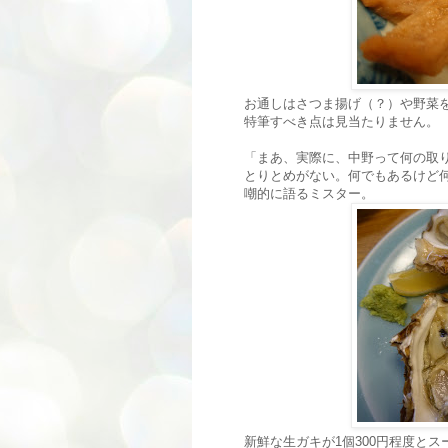
お通しはさつま揚げ（？）や野菜
特筆すべき点は見当たりません。
「まあ、実際に、中野って何の取
とりとめがない。何でもあるけど
嘲的に語るミスター。
新鮮な生ガキが1個300円程度と