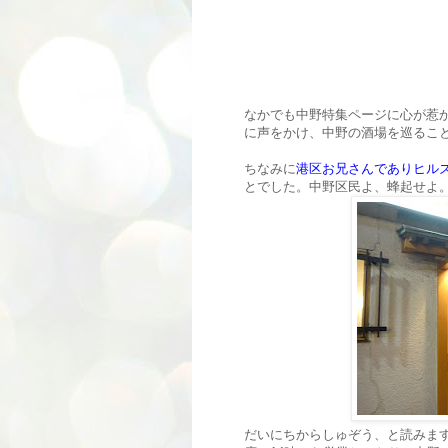
なかでも中野特集ページに心が惹
に声をかけ、中野の酒場を巡るこ
ちなみに
港区お兄さんでありヒル
とでした。中野区民よ、蜂起せよ
だいにちからしゅぞう、と読みます