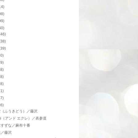
14)
98)
99)
40)
(46)
(38)
(39)
50)
39)
48)
78)
68)
21)
57)
56)
堂（ふうきどう）／藤沢
cle（アンド エクレ）／表参道
木すずな／麻布十番
庵／藤沢