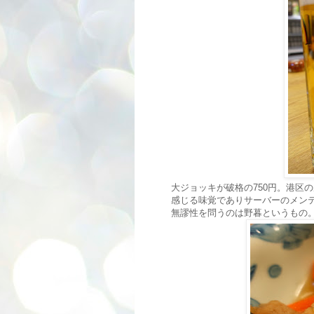
大ジョッキが破格の750円。港区
感じる味覚でありサーバーのメン
無謬性を問うのは野暮というもの