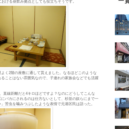
における昼飲み拠点としても役立ちそうです。
運よく2階の座敷に通して貰えました。なるほどこのような
れることはない雰囲気なので、子連れの家族会などでも活躍
、直線距離だと4キロほどですよ？なのにどうしてこんな
区にバカにされるのは仕方ないとして、杉並の奴らにまで一
い」苦虫を噛みつぶしたような表情で元港区民は語った。