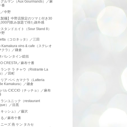
グルマン（Aux Gourmands）／麻
十番
銀／中野
亀製麺】中野店限定のツマミ付き30
1,000円飲み放題で得た疎外感
スタンドエイト（Sour Stand 8）
中野
onetta（コロネッタ）／三田
o Kamakura vins & cafe（ステレオ
マクラ）／鎌倉
8年バレンタイン総括
TRO CRESTA／麻布十番
ンテ ラ チャウ（Ristrante La
au）／田町
リア ベベ カマクラ（Latteria
Be Kamakura）／鎌倉
バル CICCIO（チッチョ）／麻布
番
ランユニック（restaurant
ique）／目黒
（キッシュ）／藤沢
まる／麻布十番
ニーズ 燕 ケン タカセ