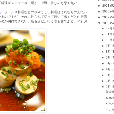
系料理がメニュー表に踊る。中野に住むのも悪く無い。
►
2021
(5
►
2020
(4
合
、フランス料理などのややこしい料理はそれなりの支払い
いるのですが、それに釣られて切って焼いて出すだけの居酒
►
2019
(5
るのが納得できない。店も店だが行く客も客である。私も課
▼
2018
(5
►
12月
►
11月
►
10月
►
9月
(
►
8月
(
►
7月
(
►
5月
(
►
4月
(
►
3月
(
►
2月
(
▼
1月
(
富貴
＆ e
六本
すい