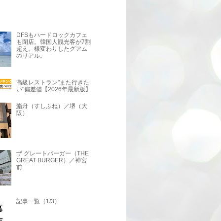
DFSもハードロックカフェ
も閉店。韓国人観光客が7割
超え。様変わりしたグアム
のリアル。
高級レストラン"また行きた
い"偏差値【2026年最新版】
鮨舟（すしふね）／堺（大
阪）
ザ グレートバーガー（THE
GREAT BURGER）／神宮
前
記事一覧（1/3）