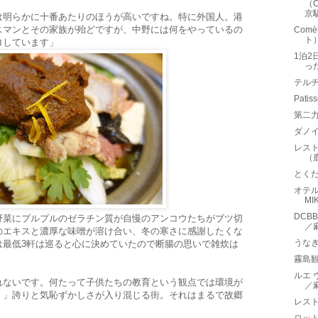
（C
京
は明らかに十番あたりのほうが高いですね。特に外国人。港
スマンとその家族が殆どですが、中野には何をやっているの
Com
ト
ロしています」
1泊
っ
テルチ
Pati
第二
ダノ
レス
（
とく
オテル
MI
DCB
野菜にプルプルのゼラチン質が自慢のアンコウたちがブツ切
／
のエキスと濃厚な味噌が溶け合い、冬の寒さに感謝したくな
うな
は最低3軒は巡ると心に決めていたので断腸の思いで雑炊は
霧島
ルエ ヴ
れないです。何たって子供たちの教育という観点では環境が
／
、」誇りと気恥ずかしさが入り混じる街。それはまるで故郷
レス
。