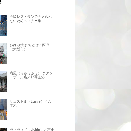
高級レストランでナメられ
ないためのマナー集
お好み焼き ちとせ／西成
（大阪市）
琉風（りゅうふう） タクシ
ープール店／那覇空港
リュストル（Lustre）／六
本木
ヴィヴィド（vivido）／恵比