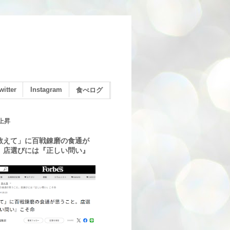
witter
Instagram
食べログ
上昇
教えて」に百戦錬磨の食通が
。店選びには『正しい問い』