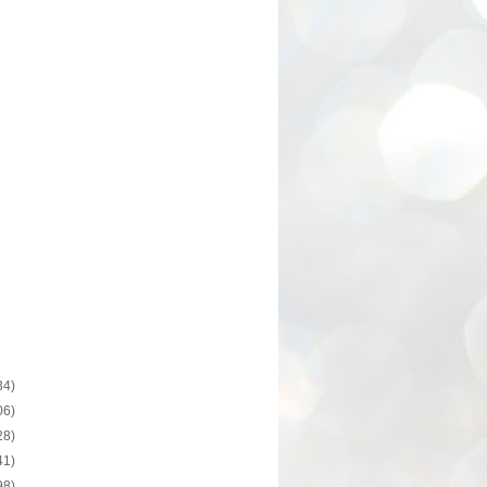
34)
06)
28)
41)
98)