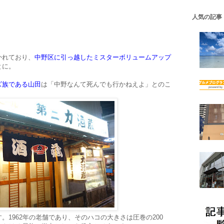
人気の記事
かれており、
中野区に引っ越したミスターボリュームアップ
とに。
ズ族である山田
は「中野なんて死んでも行かねえよ」とのこ
。
。1962年の老舗であり、そのハコの大きさは圧巻の200