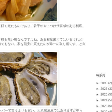
を軽く煮たものであり、若干のやっつけ仕事感のある料理。
り得も無い町なんですよね。ある程度栄えてはいるけれど、
何でもない。家を割安に買えたのが唯一の取り柄です」と自
時系列
►
2099
(2)
►
2026
(3
►
2025
(5
►
2024
(5
►
2023
(5
スーパーで買うよりも安い。大衆居酒屋ではありますが中々
►
2022
(4