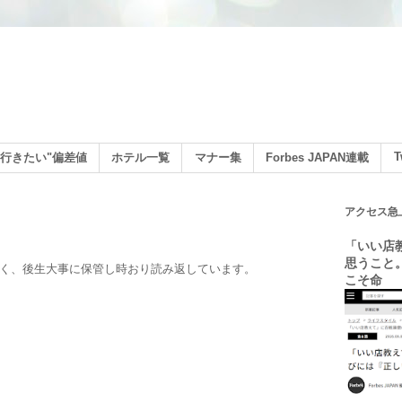
ン
T
行きたい"偏差値
ホテル一覧
マナー集
Forbes JAPAN連載
アクセス急
「いい店
思うこと
しく、後生大事に保管し時おり読み返しています。
こそ命