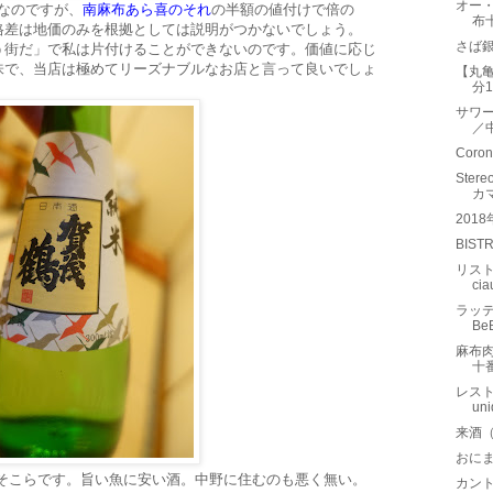
オー・
度なのですが、
南麻布あら喜のそれ
の半額の値付けで倍の
布
格差は地価のみを根拠としては説明がつかないでしょう。
さば
う街だ」で私は片付けることができないのです。価値に応じ
味で、当店は極めてリーズナブルなお店と言って良いでしょ
【丸
分
サワー
／
Cor
Stere
カ
201
BIS
リストラ
ci
ラッテ
Be
麻布肉
十
レスト
un
来酒
おに
円かそこらです。旨い魚に安い酒。中野に住むのも悪く無い。
カント