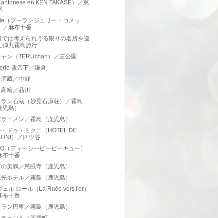
antonese en KEN TAKASE）／東
駅
ète（ブーランジュリー・コメッ
）／麻布十番
2日では考えられうる限りの名所を巡
た弾丸霧島旅行
ャン（TERUchan）／芝公園
sserie 雪乃下／鎌倉
力酒蔵／中野
イ高輪／品川
トラン石蔵（妙見石原荘）／霧島
鹿児島）
だラーメン／霧島（鹿児島）
・ドゥ・ミクニ（HOTEL DE
KUNI）／四ツ谷
BQ（ディーシービービーキュー）
麻布十番
ぎの美鶴／慈眼寺（鹿児島）
観光ホテル／霧島（鹿児島）
ェル ロール（La Ruée vers l'or）
麻布十番
トラン巴里／霧島（鹿児島）