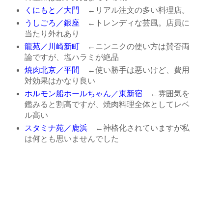
くにもと／大門
←リアル注文の多い料理店。
うしごろ／銀座
←トレンディな芸風。店員に
当たり外れあり
龍苑／川崎新町
←ニンニクの使い方は賛否両
論ですが、塩ハラミが絶品
焼肉北京／平間
←使い勝手は悪いけど、費用
対効果はかなり良い
ホルモン船ホールちゃん／東新宿
←雰囲気を
鑑みると割高ですが、焼肉料理全体としてレベ
ル高い
スタミナ苑／鹿浜
←神格化されていますが私
は何とも思いませんでした