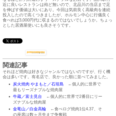
近に良いレストランは殆ど無いので、北品川の当店まで足
を伸ばす価値は大いにあり。今回は気前良く高級肉を連続
投入したので高くつきましたが、ホルモン中心に行儀良く
食べれば3,000円代に収まるのではないでしょうか。ちょっ
とした居酒屋使いにも良さそうです。
関連記事
それほど焼肉は好きなジャンルではないのですが、行く機
会は多いです。有名店で、良かった順に並べてみました。
炭火焼肉 やまもと／石垣島
←個人的に世界で
最もリーズナブルな焼肉屋
牛蔵／富士見台
←個人的に世界で2番目にリー
ズナブルな焼肉屋
金竜山／白金高輪
←食べログ焼肉1位4.37、そ
の座席は数ヶ月先まで争奪戦