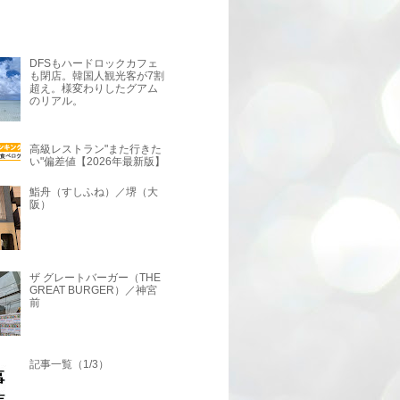
DFSもハードロックカフェ
も閉店。韓国人観光客が7割
超え。様変わりしたグアム
のリアル。
高級レストラン"また行きた
い"偏差値【2026年最新版】
鮨舟（すしふね）／堺（大
阪）
ザ グレートバーガー（THE
GREAT BURGER）／神宮
前
記事一覧（1/3）