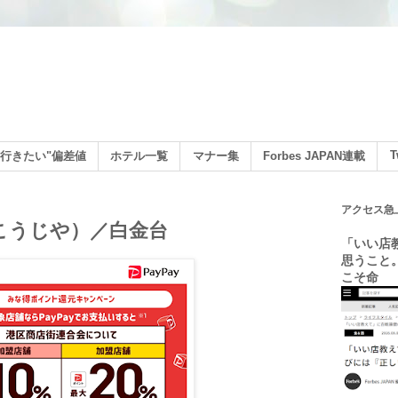
ン
T
行きたい"偏差値
ホテル一覧
マナー集
Forbes JAPAN連載
アクセス急
 こうじや）／白金台
「いい店
思うこと
こそ命