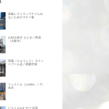
高級レストランでナメられ
ないためのマナー集
お好み焼き ちとせ／西成
（大阪市）
琉風（りゅうふう） タクシ
ープール店／那覇空港
リュストル（Lustre）／六
本木
ビストロおむすび 目黒