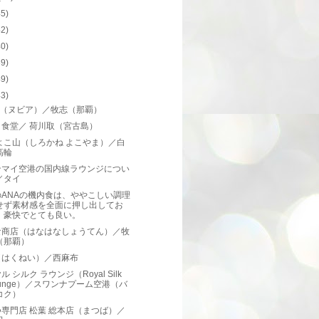
45)
42)
40)
39)
49)
43)
ia（ヌビア）／牧志（那覇）
と食堂／ 荷川取（宮古島）
よこ山（しろかね よこやま）／白
高輪
ンマイ空港の国内線ラウンジについ
／タイ
のANAの機内食は、ややこしい調理
せず素材感を全面に押し出してお
、豪快でとても良い。
な商店（はなはなしょうてん）／牧
（那覇）
（はくねい）／西麻布
ル シルク ラウンジ（Royal Silk
ounge）／スワンナプーム空港（バ
コク）
専門店 松葉 総本店（まつば）／