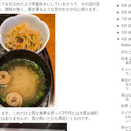
たてを仕入れた上で羽釜炊きにしているそうで、その辺の定
►
9月
(
い。雑味が無く、透き通るような甘やかさが心に残ります。
►
8月
(
►
7月
(
►
6月
(
►
5月
(
▼
4月
(
Nub
みな
白金 
金
チェ
て
最近
を
り
花は
志
白寧
ロイヤ
きます。これだけ上質な食事を摂って2千円とは大変お値打
L
ではありませんが、質が高いと心も満足いくものです。
ン
串かつ