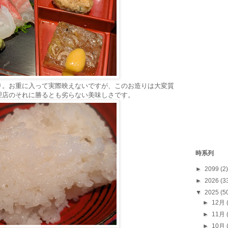
り。お重に入って実際映えないですが、このお造りは大変質
理店のそれに勝るとも劣らない美味しさです。
時系列
►
2099
(2)
►
2026
(3
▼
2025
(5
►
12月
►
11月
►
10月