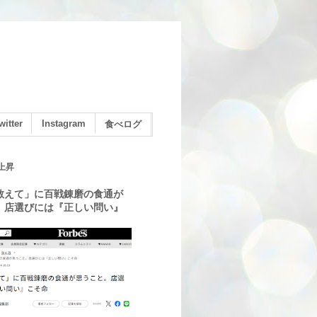
witter
Instagram
食べログ
上昇
教えて」に百戦錬磨の食通が
。店選びには『正しい問い』