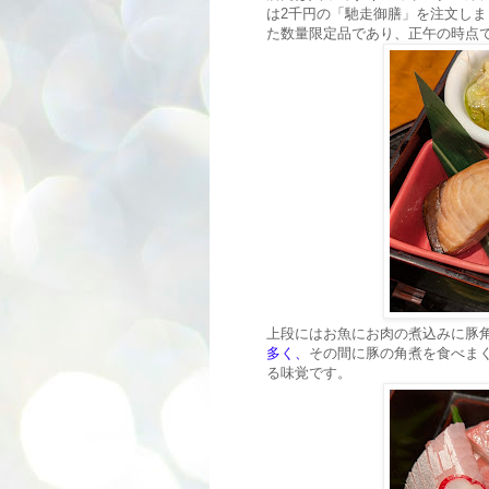
は2千円の「馳走御膳」を注文し
た数量限定品であり、正午の時点
上段にはお魚にお肉の煮込みに豚
多く、
その間に豚の角煮を食べま
る味覚です。