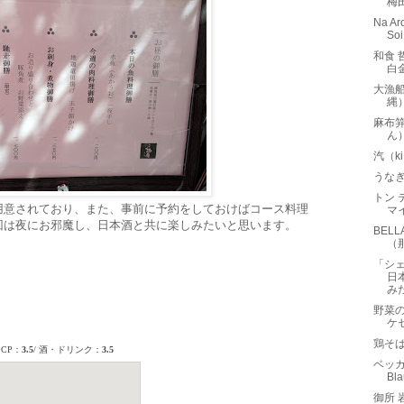
梅
Na A
S
和食 
白
大漁
縄
麻布
ん
汽（k
うな
トン 
用意されており、また、事前に予約をしておけばコース料理
マ
回は夜にお邪魔し、日本酒と共に楽しみたいと思います。
BEL
（
「シ
日
み
野菜の
ケ
鶏そ
ベッカ
Bl
御所