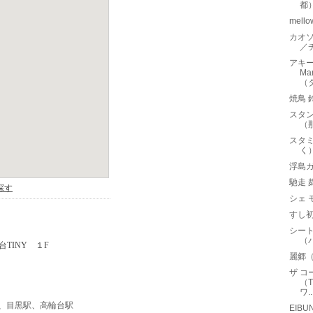
都
mel
カオソ
／
アキー
Ma
（
焼鳥 
スタン
（
スタ
く
浮島
馳走 
シェ 
すし
シート
（
麗郷
ザ コ
（T
ワ..
、
目黒駅
、
高輪台駅
EIB