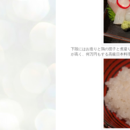
下段にはお造りと鶏の団子と煮凝
が高く、何万円もする高級日本料