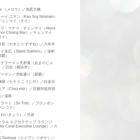
）
low. （メロウ）／池尻大橋
ーイ ニマン（Kao Soy Nimman）
チェンマイ（タイ）
ラ・マナー・チェンマイ（Akyra
nor Chiang Mai）／チェンマイ
タイ）
鈴音（やきとり すずね）／六本木
ド末広（Stand Suehiro）／栄町
那覇）
ミナラーメン天邪鬼（あまのじゃ
）／日吉（横浜市）
ガーデン／浮島通り（那覇）
麹屋（ちそう こうじや）／白金台
モア（Chez moi）／京都市役所前
初／湯島
ラート（Sri Trat）／プロンポン
バンコク）
（れいきょう）／渋谷
ーラル エグゼクティブ ラウンジ
he Coral Executive Lounge）／ス
.
UN Tsuboya（エイブン ツボヤ）／