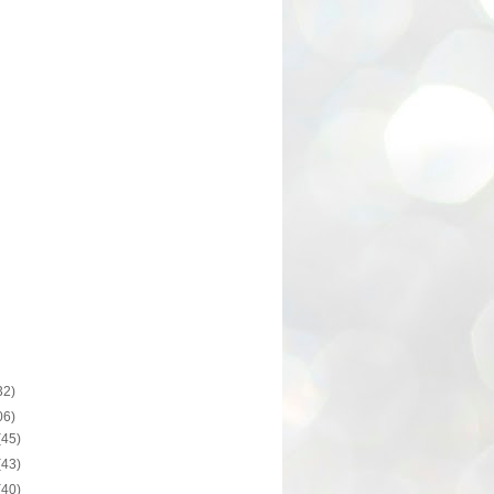
32)
06)
(45)
(43)
(40)