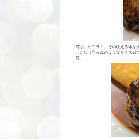
有頭エビフライ。その映える体を
した折り畳み傘のようなサイズ感
質。