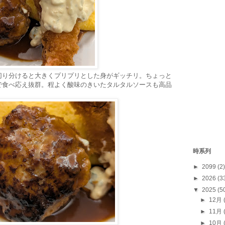
切り分けると大きくプリプリとした身がギッチリ。ちょっと
で食べ応え抜群。程よく酸味のきいたタルタルソースも高品
時系列
►
2099
(2)
►
2026
(3
▼
2025
(5
►
12月
►
11月
►
10月