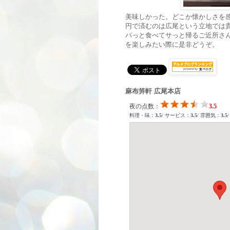
美味しかった。どこか懐かしさを感
円で済むのは広尾という立地では
パっと食べてサっと帰るご近所さ
を楽しみたい際に是非どうぞ。
麻布笄軒 広尾本店