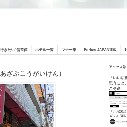
ン
T
行きたい"偏差値
ホテル一覧
マナー集
Forbes JAPAN連載
アクセス急
（あざぶこうがいけん）
「いい店
思うこと
こそ命