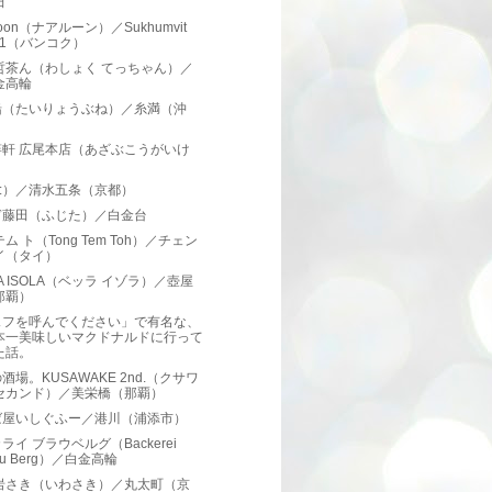
田
roon（ナアルーン）／Sukhumvit
oi1（バンコク）
哲茶ん（わしょく てっちゃん）／
金高輪
船（たいりょうぶね）／糸満（沖
）
笄軒 広尾本店（あざぶこうがいけ
）
i:）／清水五条（京都）
ぎ藤田（ふじた）／白金台
テム ト（Tong Tem Toh）／チェン
イ（タイ）
LA ISOLA（ベッラ イゾラ）／壺屋
那覇）
ェフを呼んでください」で有名な、
本一美味しいマクドナルドに行って
た話。
酒場。KUSAWAKE 2nd.（クサワ
セカンド）／美栄橋（那覇）
ば屋いしぐふー／港川（浦添市）
ライ ブラウベルグ（Backerei
au Berg）／白金高輪
 岩さき（いわさき）／丸太町（京