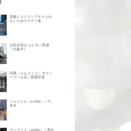
高級レストランでナメられ
ないためのマナー集
お好み焼き ちとせ／西成
（大阪市）
琉風（りゅうふう） タクシ
ープール店／那覇空港
リュストル（Lustre）／六
本木
ヴィヴィド（vivido）／恵比