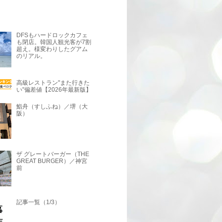
DFSもハードロックカフェ
も閉店。韓国人観光客が7割
超え。様変わりしたグアム
のリアル。
高級レストラン"また行きた
い"偏差値【2026年最新版】
鮨舟（すしふね）／堺（大
阪）
ザ グレートバーガー（THE
GREAT BURGER）／神宮
前
記事一覧（1/3）