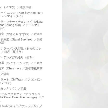
）
low. （メロウ）／池尻大橋
ーイ ニマン（Kao Soy Nimman）
チェンマイ（タイ）
ラ・マナー・チェンマイ（Akyra
nor Chiang Mai）／チェンマイ
タイ）
鈴音（やきとり すずね）／六本木
ド末広（Stand Suehiro）／栄町
那覇）
ミナラーメン天邪鬼（あまのじゃ
）／日吉（横浜市）
ガーデン／浮島通り（那覇）
麹屋（ちそう こうじや）／白金台
モア（Chez moi）／京都市役所前
初／湯島
ラート（Sri Trat）／プロンポン
バンコク）
（れいきょう）／渋谷
ーラル エグゼクティブ ラウンジ
he Coral Executive Lounge）／ス
.
UN Tsuboya（エイブン ツボヤ）／