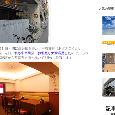
人気の記事
創業し瞬く間に高評価を得た「麻布笄軒（あざぶこうがいけ
出。先日、
私も中目黒店にお邪魔し大変満足した
ので、この
尾駅から西麻布方面へ歩いて7-8分に位置します。