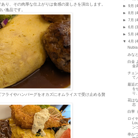
であり、その肉厚な仕上がりは食感の楽しさを演出します。
►
9月
(
強い逸品です。
►
8月
(
►
7月
(
►
6月
(
►
5月
(
▼
4月
(
Nub
みな
白金 
金
チェ
て
最近
を
り
ビフライやハンバーグをオカズにオムライスで受け止める贅
花は
志
白寧
ロイヤ
L
ン
串かつ