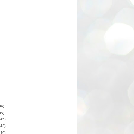
34)
06)
(45)
(43)
(40)