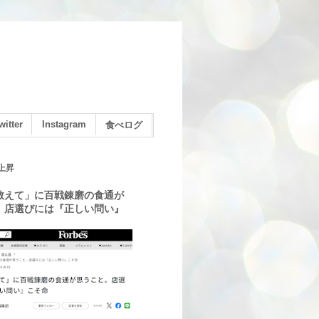
witter
Instagram
食べログ
上昇
教えて」に百戦錬磨の食通が
。店選びには『正しい問い』