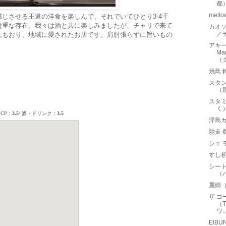
都
mel
じさせる王道の洋食を楽しんで、それでいてひとり3-4千
貴重な存在。我々は酒と共に楽しみましたが、チャリで来て
カオソ
／
んもおり、地域に愛されたお店です。肩肘張らずに旨いもの
アキー
Ma
（
焼鳥 
スタン
（
スタ
く
浮島
馳走 
シェ 
すし
シート
（
麗郷
ザ コ
（T
ワ..
EIB