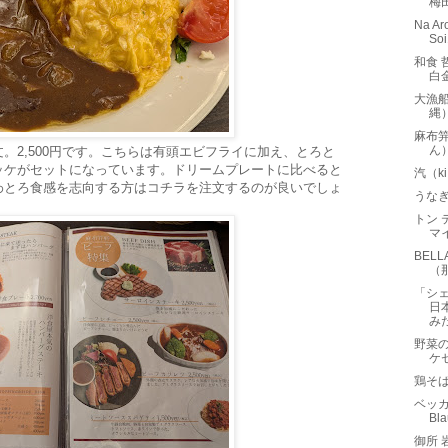
梅
Na A
S
和食 
白
大漁
縄
麻布
ん
。2,500円です。こちらは有頭エビフライに加え、とろと
ッケがセットになっています。ドリームプレートに比べると
汽（k
わとろ食感を志向する方はコチラを注文するのが良いでしょ
うな
トン 
マ
BEL
（
「シ
日
み
野菜の
ケ
鶏そ
ベッカ
Bl
御所