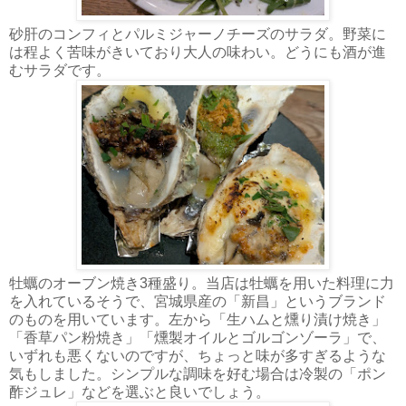
砂肝のコンフィとパルミジャーノチーズのサラダ。野菜に
は程よく苦味がきいており大人の味わい。どうにも酒が進
むサラダです。
牡蠣のオーブン焼き3種盛り。当店は牡蠣を用いた料理に力
を入れているそうで、宮城県産の「新昌」というブランド
のものを用いています。左から「生ハムと燻り漬け焼き」
「香草パン粉焼き」「燻製オイルとゴルゴンゾーラ」で、
いずれも悪くないのですが、ちょっと味が多すぎるような
気もしました。シンプルな調味を好む場合は冷製の「ポン
酢ジュレ」などを選ぶと良いでしょう。