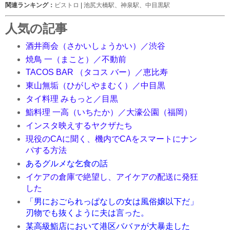
関連ランキング：
ビストロ
|
池尻大橋駅
、
神泉駅
、
中目黒駅
人気の記事
酒井商会（さかいしょうかい）／渋谷
焼鳥 一（まこと）／不動前
TACOS BAR （タコス バー）／恵比寿
東山無垢（ひがしやまむく）／中目黒
タイ料理 みもっと／目黒
鮨料理 一高（いちたか）／大濠公園（福岡）
インスタ映えするヤクザたち
現役のCAに聞く、機内でCAをスマートにナン
パする方法
あるグルメな乞食の話
イケアの倉庫で絶望し、アイケアの配送に発狂
した
「男におごられっぱなしの女は風俗嬢以下だ」
刃物でも抜くように夫は言った。
某高級鮨店において港区ババァが大暴走した