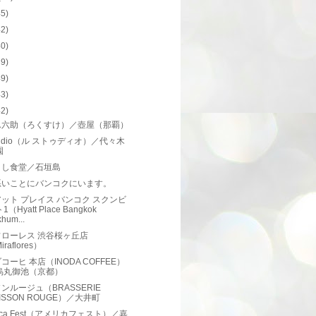
45)
42)
40)
39)
49)
43)
42)
ん六助（ろくすけ）／壺屋（那覇）
Studio（ル ストゥディオ）／代々木
園
よし食堂／石垣島
悪いことにバンコクにいます。
ット プレイス バンコク スクンビ
1（Hyatt Place Bangkok
hum...
フローレス 渋谷桜ヶ丘店
iraflores）
コーヒ 本店（INODA COFFEE）
烏丸御池（京都）
ンルージュ（BRASSERIE
ISSON ROUGE）／大井町
rica Fest（アメリカフェスト）／嘉