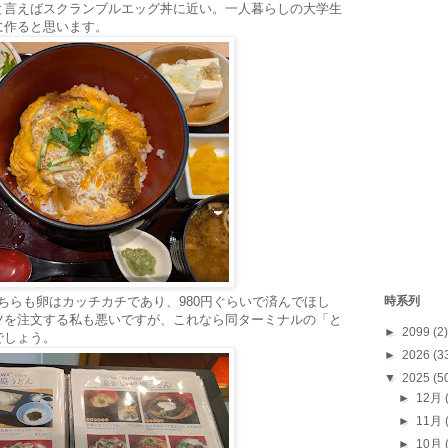
と言えばスクランブルエッグ丼に近い。一人暮らしの大学生
に作ると思います。
こちらも卵はカッチカチであり、980円ぐらいで済んでほし
時系列
ツを注文する私も悪いですが、これなら同ターミナルの「と
►
2099
(2)
でしょう。
►
2026
(3
▼
2025
(5
►
12月
►
11月
►
10月