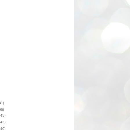
31)
06)
(45)
(43)
(40)