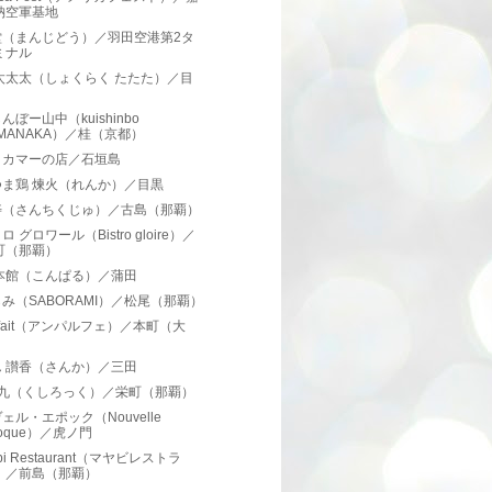
納空軍基地
堂（まんじどう）／羽田空港第2タ
ミナル
太太太（しょくらく たたた）／目
んぼー山中（kuishinbo
AMANAKA）／桂（京都）
とカマーの店／石垣島
つま鶏 煉火（れんか）／目黒
寿（さんちくじゅ）／古島（那覇）
 グロワール（Bistro gloire）／
町（那覇）
 本館（こんぱる）／蒲田
み（SABORAMI）／松尾（那覇）
arfait（アンパルフェ）／本町（大
）
ん 讃香（さんか）／三田
×九（くしろっく）／栄町（那覇）
ェル・エポック（Nouvelle
oque）／虎ノ門
bi Restaurant（マヤビレストラ
）／前島（那覇）