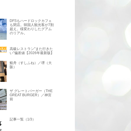
DFSもハードロックカフェ
も閉店。韓国人観光客が7割
超え。様変わりしたグアム
のリアル。
高級レストラン"また行きた
い"偏差値【2026年最新版】
鮨舟（すしふね）／堺（大
阪）
ザ グレートバーガー（THE
GREAT BURGER）／神宮
前
記事一覧（1/3）