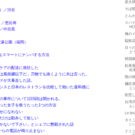
炭火
そば
）／渋谷
とんか
ー）／恵比寿
スパイ
H
／中目黒
俺のイ
饂飩
大濠公園（福岡）
日々
ど
Aをスマートにナンパする方法
韓国
松尾
ケアの配送に発狂した
松
は風俗嬢以下だ」刃物でも抜くように夫は言った。
熊の
ァが大暴走した話。
麺狂浪
ンスと日本のレストランを比較して抱いた違和感に
じ
割烹
の事件について1日5回は聞かれる。
台湾
った女子を救うたった1つの方法
ん
せになれない
Le 
だけは勘弁して欲しい
タイご
かないで下さい」とシェフに懇願された話
い
からの電話が鳴り止まない
ドミニ