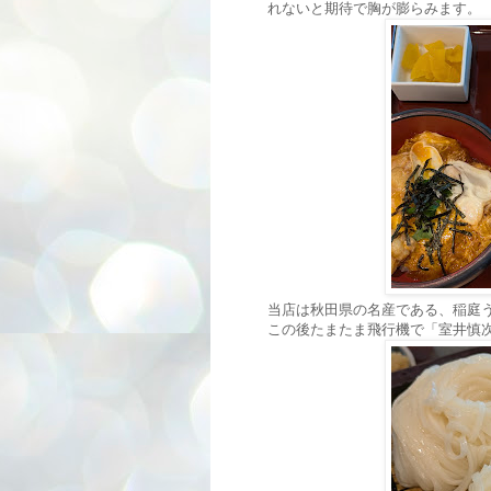
れないと期待で胸が膨らみます。
当店は秋田県の名産である、稲庭
この後たまたま飛行機で「室井慎