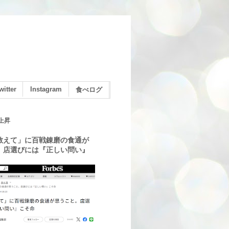
witter
Instagram
食べログ
上昇
教えて」に百戦錬磨の食通が
。店選びには『正しい問い』