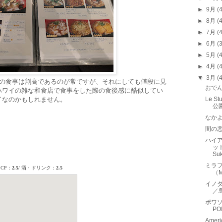
►
9月
(
►
8月
(
►
7月
(
►
6月
(
►
5月
(
►
4月
(
▼
3月
(
での食事は割高であるのが常ですが、それにしても値段に見
おで
ハワイの雑な和食店で食事をした際の食後感に酷似してい
イなのかもしれません。
Le 
公
なか
間の
ハイア
ット
Suk
ミラ
（M
イノダ
／
ポワソ
PO
Ame