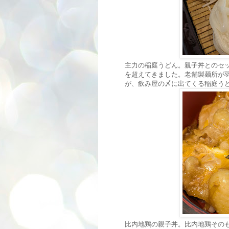
主力の稲庭うどん。親子丼とのセット
を超えてきました。老舗製麺所が
が、飲み屋の〆に出てくる稲庭う
比内地鶏の親子丼。比内地鶏その