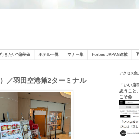
ン
T
行きたい"偏差値
ホテル一覧
マナー集
Forbes JAPAN連載
アクセス急
）／羽田空港第2ターミナル
「いい店
思うこと
こそ命