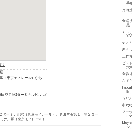
手
万治
ー
食楽 
黒
くいし
Y
ヤス
黒さ
三竹
ビストロ
栄
金春
さぼら
Imp
阪
うど
串六
ヌーヴ
２ターミナル駅（東京モノレール）
、
羽田空港第１・第２ター
Ep
ミナル駅（東京モノレール）
Maya
ン