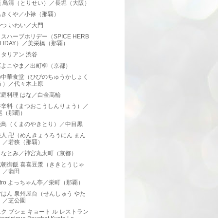
焼 鳥清（とりせい）／長堀（大阪）
処きくや／小禄（那覇）
つ いわい／大門
スハーブホリデー（SPICE HERB
OLIDAY）／美栄橋（那覇）
タリアン 渋谷
店よこやま／出町柳（京都）
の中華食堂（ひびのちゅうかしょく
う）／代々木上原
家庭料理 はな／白金高輪
香辛料（まつおこうしんりょう）／
尾（那覇）
焼鳥（くまのやきとり）／中目黒
人 卍（めんきょうろうにん まん
）／若狭（那覇）
しなとみ／神宮丸太町（京都）
式朝御飯 喜喜豆漿（ききとうじゃ
）／蒲田
bistro よっちゃん亭／栄町（那覇）
はん 泉州屋台（せんしゅう やた
）／芝公園
ク ブシェ キョート ル レストラン