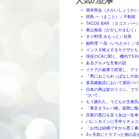
人気の記事
酒井商会（さかいしょうかい
焼鳥 一（まこと）／不動前
TACOS BAR （タコス バ
東山無垢（ひがしやまむく）
タイ料理 みもっと／目黒
鮨料理 一高（いちたか）／
インスタ映えするヤクザたち
現役のCAに聞く、機内でC
あるグルメな乞食の話
イケアの倉庫で絶望し、アイ
「男におごられっぱなしの女
某高級鮨店において港区ババ
日本の男は皆ロリコン。フラ
ついて。
もう疲れた。うどんが主食氏
「東京タラレバ娘」状態に陥
旦那の悪口を言う女は一生幸
バレンタインに手作りチョコ
「お代は結構ですから悪く書
3ヶ月前にトラブった例の店