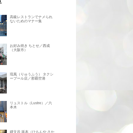
高級レストランでナメられ
ないためのマナー集
お好み焼き ちとせ／西成
（大阪市）
琉風（りゅうふう） タクシ
ープール店／那覇空港
リュストル（Lustre）／六
本木
碑文谷 坂本（ひもんや さか