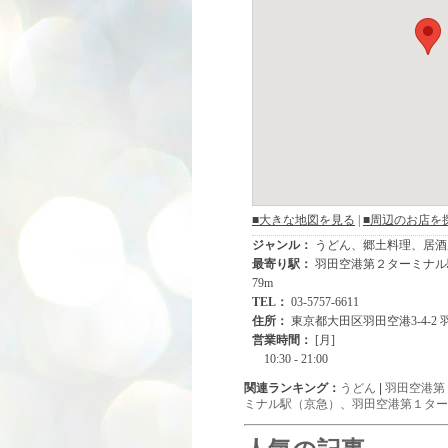
関連ランキング：
うどん
|
羽田空港第
ミナル駅（京急）
、
羽田空港第１ター