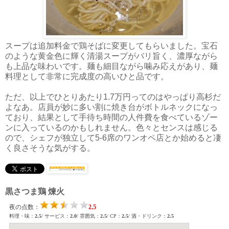
スープは追加料金で鶏そばに変更してもらいました。宝石
のような黄金色に輝く清湯スープがバリ旨く、濃厚ながら
も上品な味わいです。麺も細目ながら噛み応えがあり、麺
料理として非常に完成度の高いひと品です。
ただ、以上でひとりあたり1.7万円ってのはやっぱり高杉だ
よなあ。店員が妙に多い割に焼き台がボトルネックになっ
ており、結果として手待ち時間の人件費を食べているゾー
ンに入っているのかもしれません。色々とセンスは感じる
ので、シェフが独立して5-6席のワンオペ店とか始めると凄
く良さそうな気がする。
黒さつま鶏 煉火