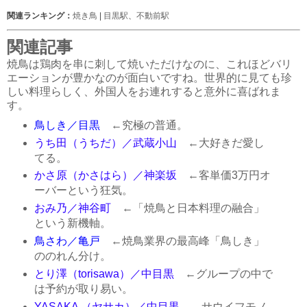
関連ランキング：
焼き鳥
|
目黒駅
、
不動前駅
関連記事
焼鳥は鶏肉を串に刺して焼いただけなのに、これほどバリ
エーションが豊かなのが面白いですね。世界的に見ても珍
しい料理らしく、外国人をお連れすると意外に喜ばれま
す。
鳥しき／目黒
←究極の普通。
うち田（うちだ）／武蔵小山
←大好きだ愛し
てる。
かさ原（かさはら）／神楽坂
←客単価3万円オ
ーバーという狂気。
おみ乃／神谷町
←「焼鳥と日本料理の融合」
という新機軸。
鳥さわ／亀戸
←焼鳥業界の最高峰「鳥しき」
ののれん分け。
とり澤（torisawa）／中目黒
←グループの中で
は予約が取り易い。
YASAKA （ヤサカ）／中目黒
←サウイフモノ