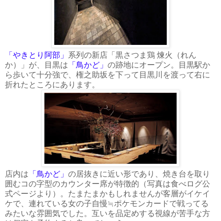
「やきとり阿部」
系列の新店「黒さつま鶏 煉火（れん
か）」が、目黒は
「鳥かど」
の跡地にオープン。目黒駅か
ら歩いて十分強で、権之助坂を下って目黒川を渡って右に
折れたところにあります。
店内は
「鳥かど」
の居抜きに近い形であり、焼き台を取り
囲むコの字型のカウンター席が特徴的（写真は食べログ公
式ページより）。たまたまかもしれませんが客層がイケイ
ケで、連れている女の子自慢≒ポケモンカードで戦ってる
みたいな雰囲気でした。互いを品定めする視線が苦手な方