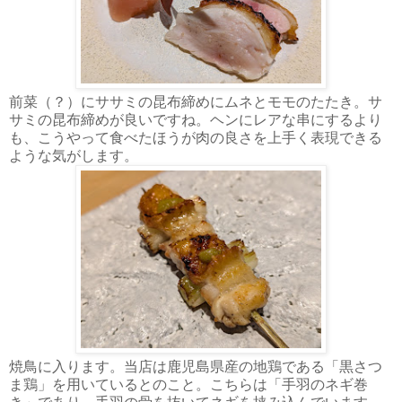
前菜（？）にササミの昆布締めにムネとモモのたたき。サ
サミの昆布締めが良いですね。ヘンにレアな串にするより
も、こうやって食べたほうが肉の良さを上手く表現できる
ような気がします。
焼鳥に入ります。当店は鹿児島県産の地鶏である「黒さつ
ま鶏」を用いているとのこと。こちらは「手羽のネギ巻