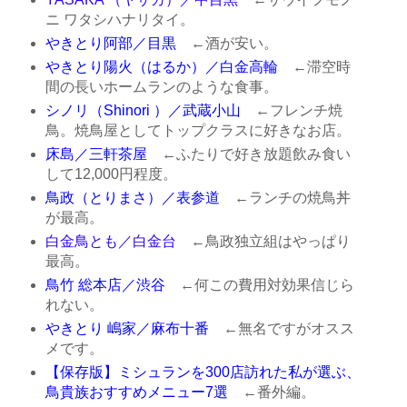
ニ ワタシハナリタイ。
やきとり阿部／目黒
←酒が安い。
やきとり陽火（はるか）／白金高輪
←滞空時
間の長いホームランのような食事。
シノリ（Shinori ）／武蔵小山
←フレンチ焼
鳥。焼鳥屋としてトップクラスに好きなお店。
床島／三軒茶屋
←ふたりで好き放題飲み食い
して12,000円程度。
鳥政（とりまさ）／表参道
←ランチの焼鳥丼
が最高。
白金鳥とも／白金台
←鳥政独立組はやっぱり
最高。
鳥竹 総本店／渋谷
←何この費用対効果信じら
れない。
やきとり 嶋家／麻布十番
←無名ですがオスス
メです。
【保存版】ミシュランを300店訪れた私が選ぶ、
鳥貴族おすすめメニュー7選
←番外編。