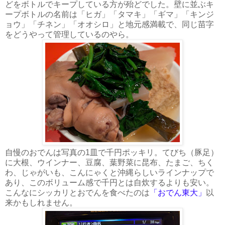
どをボトルでキープしている方が殆どでした。壁に並ぶキ
ープボトルの名前は「ヒガ」「タマキ」「ギマ」「キンジ
ョウ」「チネン」「オオシロ」と地元感満載で、同じ苗字
をどうやって管理しているのやら。
自慢のおでんは写真の1皿で千円ポッキリ。てびち（豚足）
に大根、ウインナー、豆腐、葉野菜に昆布、たまご、ちく
わ、じゃがいも、こんにゃくと沖縄らしいラインナップで
あり、このボリューム感で千円とは自炊するよりも安い。
こんなにシッカリとおでんを食べたのは
「おでん東大」
以
来かもしれません。