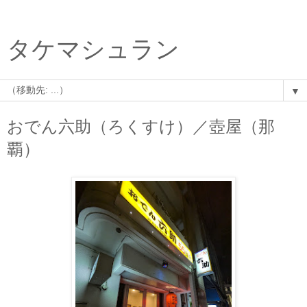
タケマシュラン
▼
おでん六助（ろくすけ）／壺屋（那
覇）