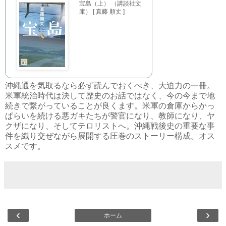
宝島（上） （講談社文
庫） [ 真藤 順丈 ]
沖縄通を気取るなら必ず読んでおくべき、大迫力の一冊。
米軍統治時代は決して歴史のお話ではなく、今の今まで地
続きで繋がっていることが良くます。米軍の倉庫からかっ
ぱらいを続ける悪ガキたちが警官になり、教師になり、ヤ
クザになり、そしてテロリストへ。沖縄戦後史の重要な事
件を織り交ぜながら展開する圧巻のストーリー構成。オス
スメです。
‹
›
ホーム