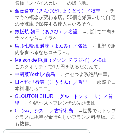
名物「スパイスカレー」の爆心地。
金壺食堂（きんつぼしょくどう）／牧志
←チ
マキの概念が変わる店。50個も爆買いして自宅
の冷凍庫で保存する達人もいるそう。
鉄板焼 朝日（あさひ）／名護
←北部で牛肉を
食べるならコチラへ。
島豚七輪焼 満味（まんみ）／名護
←北部で豚
肉を食べるならコチラへ。
Maison de Fujii（メゾン ド フジイ）／松山
←
このクオリティで1万円を切るだなんて。
中國菜Yoshi／前島
←クセつよ系絶品中華。
日本料理 行雲（こううん）／首里
←那覇で日
本料理ならココ。
GLOUTON SHURI（グルートン シュリ）／首
里
←沖縄ベストフレンチの先頭集団
6 （six、シス） ／古宇利島
←世界でもトップ
クラスに眺望が素晴らしいフランス料理店。味
も抜群。