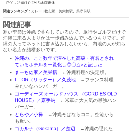
関連ランキング：
カレー
|
牧志駅
、
美栄橋駅
、
県庁前駅
関連記事
寒い季節は沖縄で暮らしているので、旅行やゴルフだけで
沖縄に来る人よりかは一歩踏み込んでいるつもりです。沖
縄の人ってネットに書き込みしないから、内地の人が知ら
ない名店が結構多いです。
沖縄の、ここ数年で滞在した高級・有名とされ
ているホテルを一覧化し◎〇△×と記した
まーちぬ家／美栄橋
←沖縄料理の決定版。
LITOR（リッター）／久茂地
←フランス料理
みたいなハンバーガー。
ゴーディーズ オールド ハウス （GORDIES OLD
HOUSE）／嘉手納
←米軍に大人気の最強ハン
バーガー。
とらや／小禄
←沖縄そばならココ。空港から
も近い。
ゴカルナ（Gokarna）／楚辺
←沖縄の隠れた