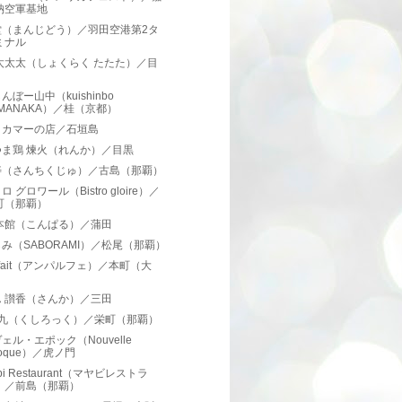
納空軍基地
堂（まんじどう）／羽田空港第2タ
ミナル
太太太（しょくらく たたた）／目
んぼー山中（kuishinbo
AMANAKA）／桂（京都）
とカマーの店／石垣島
つま鶏 煉火（れんか）／目黒
寿（さんちくじゅ）／古島（那覇）
 グロワール（Bistro gloire）／
町（那覇）
 本館（こんぱる）／蒲田
み（SABORAMI）／松尾（那覇）
arfait（アンパルフェ）／本町（大
）
ん 讃香（さんか）／三田
×九（くしろっく）／栄町（那覇）
ェル・エポック（Nouvelle
oque）／虎ノ門
bi Restaurant（マヤビレストラ
）／前島（那覇）