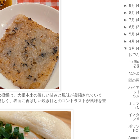
►
9月
(
►
8月
(
►
7月
(
►
6月
(
►
5月
(
►
4月
(
▼
3月
(
おで
Le 
公
なか
間の
ハイア
ット
大根餅は、大根本来の優しい甘みと風味が凝縮されていま
Suk
楽しく、表面に香ばしい焼き目とのコントラストが風味を豊
ミラ
（M
イノダ
／
ポワソ
PO
Ame