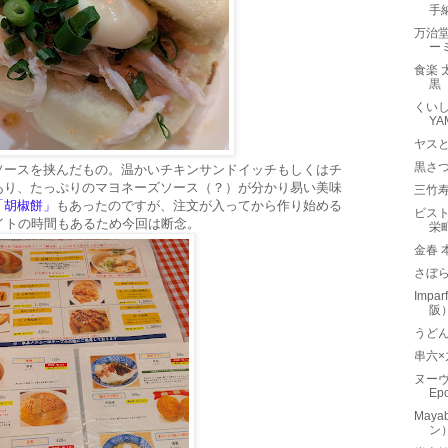
手
万治
ー
食楽 
黒
くいし
Y
ヤス
黒さ
ソースを挟んだもの。温かいチキンサンドイッチもしくはチ
あり、たっぷりのマヨネーズソース（？）が分かり易い美味
三竹
「胡椒餅」
もあったのですが、注文が入ってから作り始める
ビストロ
イトの時間もあるため今回は断念。
栄
金春
さぼら
Imp
阪
うど
串六
ヌーヴ
Ep
Maya
ン