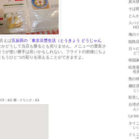
炭火
そば
とんか
スパイ
H
俺のイ
言えば
五反田の「東京豆漿生活（とうきょう どうじゃん
饂飩
なかどうして当店も勝るとも劣りません。メニューの豊富さ
日々
ほうが使い勝手は良いかもしれない。フライトの前後にちょ
ど
にもうひとつの彩りを添えることができますよ。
韓国
松尾
松
熊の
麺狂浪
じ
割烹
台湾
ん
Le 
タイご
い
ドミニ