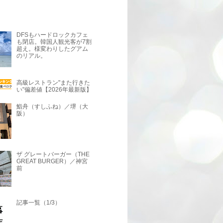
DFSもハードロックカフェ
も閉店。韓国人観光客が7割
超え。様変わりしたグアム
のリアル。
高級レストラン"また行きた
い"偏差値【2026年最新版】
鮨舟（すしふね）／堺（大
阪）
ザ グレートバーガー（THE
GREAT BURGER）／神宮
前
記事一覧（1/3）