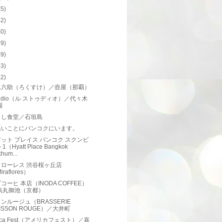
45)
42)
40)
39)
49)
43)
42)
ん六助（ろくすけ）／壺屋（那覇）
Studio（ル ストゥディオ）／代々木
園
よし食堂／石垣島
悪いことにバンコクにいます。
ット プレイス バンコク スクンビ
1（Hyatt Place Bangkok
hum...
フローレス 渋谷桜ヶ丘店
iraflores）
コーヒ 本店（INODA COFFEE）
烏丸御池（京都）
ンルージュ（BRASSERIE
ISSON ROUGE）／大井町
rica Fest（アメリカフェスト）／嘉