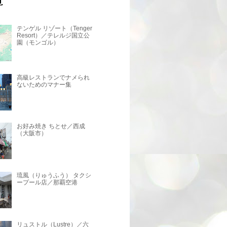
テンゲル リゾート（Tenger
Resort）／テレルジ国立公
園（モンゴル）
高級レストランでナメられ
ないためのマナー集
お好み焼き ちとせ／西成
（大阪市）
琉風（りゅうふう） タクシ
ープール店／那覇空港
リュストル（Lustre）／六