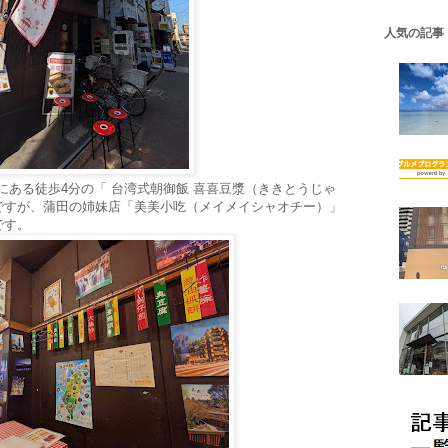
人気の記事
にある徒歩4分の「 台湾式朝御飯 喜喜豆漿（ききとうじゃ
ですが、蒲田の姉妹店「美美小吃（メイメイシャオチー）」
です。