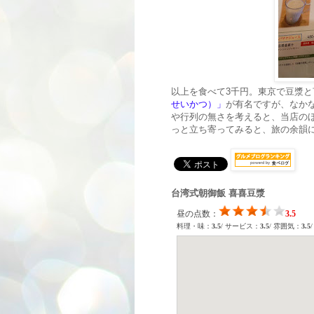
以上を食べて3千円。東京で豆漿と
せいかつ）」
が有名ですが、なか
や行列の無さを考えると、当店の
っと立ち寄ってみると、旅の余韻
台湾式朝御飯 喜喜豆漿