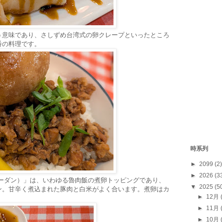
う意味であり、さしずめ台湾式の卵クレープといったところ
番の料理です。
時系列
►
2099
(2)
►
2026
(3
ャーダン）」は、いわゆる魯肉飯の煮卵トッピングであり、
▼
2025
(5
ン。甘辛く煮込まれた豚肉と白米がよく合います。煮卵はカ
►
12月
。
►
11月
►
10月