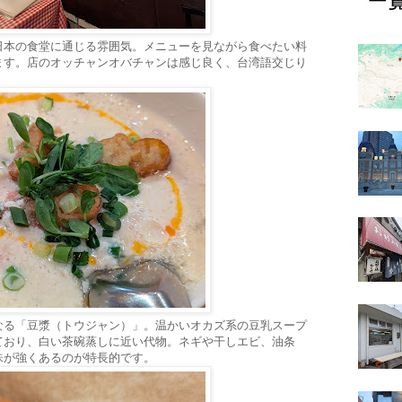
日本の食堂に通じる雰囲気。メニューを見ながら食べたい料
ます。店のオッチャンオバチャンは感じ良く、台湾語交じり
なる「豆漿（トウジャン）」。温かいオカズ系の豆乳スープ
ており、白い茶碗蒸しに近い代物。ネギや干しエビ、油条
味が強くあるのが特長的です。