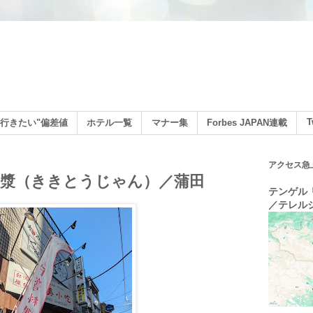
ン
T
行きたい"偏差値
ホテル一覧
マナー集
Forbes JAPAN連載
アクセス急
豆漿（ききとうじゃん）／蒲田
テンゲル リ
／テレル