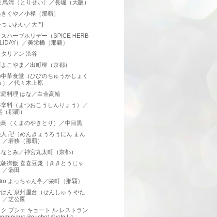
焼 鳥清（とりせい）／長堀（大阪）
処きくや／小禄（那覇）
つ いわい／大門
スハーブホリデー（SPICE HERB
OLIDAY）／美栄橋（那覇）
タリアン 渋谷
店よこやま／出町柳（京都）
の中華食堂（ひびのちゅうかしょく
う）／代々木上原
家庭料理 はな／白金高輪
香辛料（まつおこうしんりょう）／
尾（那覇）
焼鳥（くまのやきとり）／中目黒
人 卍（めんきょうろうにん まん
）／若狭（那覇）
しなとみ／神宮丸太町（京都）
式朝御飯 喜喜豆漿（ききとうじゃ
）／蒲田
bistro よっちゃん亭／栄町（那覇）
はん 泉州屋台（せんしゅう やた
）／芝公園
ク ブシェ キョート ル レストラン