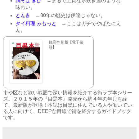
鶏そば きび
←まるで上質な水炊き屋のような
味わい。
とんき
←80年の歴史は伊達じゃない。
タイ料理 みもっと
←ここはガチでやばたにえ
ん。
目黒本 新版【電子書
籍】
市や区など狭い範囲で深い情報を紹介する街ラブ本シリー
ズ。２０１５年の『目黒本』発売から約４年の年月を経
て、最新版が登場！本誌は目黒に住んでいる人や働いてい
る人に向けて、DEEPな目線で街を紹介するガイドブック
です。