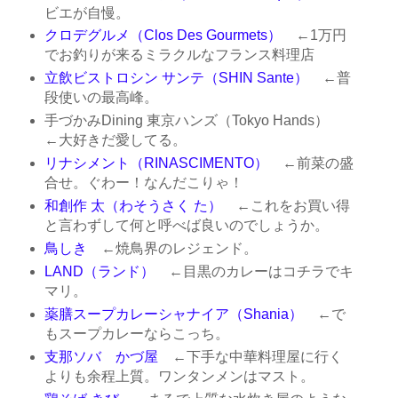
ビエが自慢。
クロデグルメ（Clos Des Gourmets）
←1万円
でお釣りが来るミラクルなフランス料理店
立飲ビストロシン サンテ（SHIN Sante）
←普
段使いの最高峰。
手づかみDining 東京ハンズ（Tokyo Hands）
←大好きだ愛してる。
リナシメント（RINASCIMENTO）
←前菜の盛
合せ。ぐわー！なんだこりゃ！
和創作 太（わそうさく た）
←これをお買い得
と言わずして何と呼べば良いのでしょうか。
鳥しき
←焼鳥界のレジェンド。
LAND（ランド）
←目黒のカレーはコチラでキ
マリ。
薬膳スープカレーシャナイア（Shania）
←で
もスープカレーならこっち。
支那ソバ かづ屋
←下手な中華料理屋に行く
よりも余程上質。ワンタンメンはマスト。