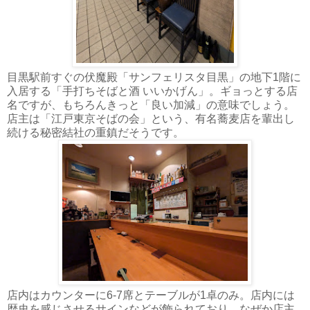
目黒駅前すぐの伏魔殿「サンフェリスタ目黒」の地下1階に
入居する「手打ちそばと酒 いいかげん」。ギョっとする店
名ですが、もちろんきっと「良い加減」の意味でしょう。
店主は「江戸東京そばの会」という、有名蕎麦店を輩出し
続ける秘密結社の重鎮だそうです。
店内はカウンターに6-7席とテーブルが1卓のみ。店内には
歴史を感じさせるサインなどが飾られており、なぜか店主