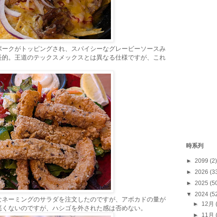
ポークがトッピングされ、スパイシーなグレービーソースみ
長的。王道のテックスメックスとは異なる仕様ですが、これ
時系列
►
2099
(2)
►
2026
(3
►
2025
(5
▼
2024
(5
うなネーミングのサラダを注文したのですが、アボカドの量が
►
12月
悪くないのですが、ハシゴを外された感は否めない。
►
11月