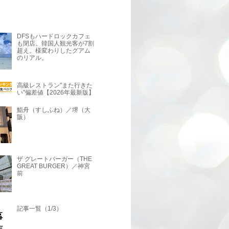
DFSもハードロックカフェ
も閉店。韓国人観光客が7割
超え。様変わりしたグアム
のリアル。
高級レストラン"また行きた
い"偏差値【2026年最新版】
鮨舟（すしふね）／堺（大
阪）
ザ グレートバーガー（THE
GREAT BURGER）／神宮
前
記事一覧（1/3）