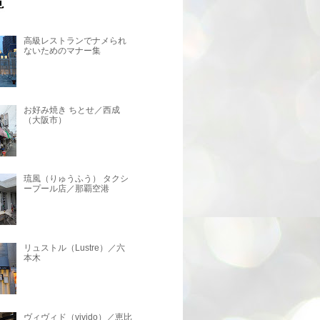
高級レストランでナメられ
ないためのマナー集
お好み焼き ちとせ／西成
（大阪市）
琉風（りゅうふう） タクシ
ープール店／那覇空港
リュストル（Lustre）／六
本木
ヴィヴィド（vivido）／恵比