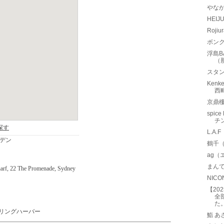
やな
HEI
Roji
ボン
浮島B
（
スタン
Ken
西
京鼎
spic
チ
L.A
鶴千
ag（
まん
NIC
【20
全
た
ーリングハーバー
鮨 あ