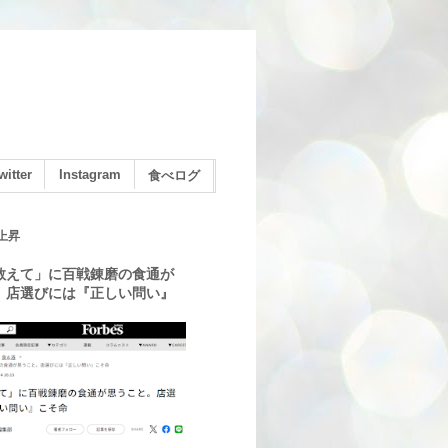
witter
Instagram
食べログ
上昇
教えて」に百戦錬磨の食通が
。店選びには『正しい問い』