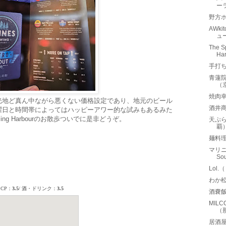
ー
野方ホ
AWk
ュ
The S
Ha
手打
青蓮
（
焼肉
光地ど真ん中ながら悪くない価格設定であり、地元のビール
酒井
曜日と時間帯によってはハッピーアワー的な試みもあるみた
ng Harbourのお散歩ついでに是非どうぞ。
天ぷ
覇
麺料
マリニ
So
Lol
わか
酒嚢
MIL
（
居酒