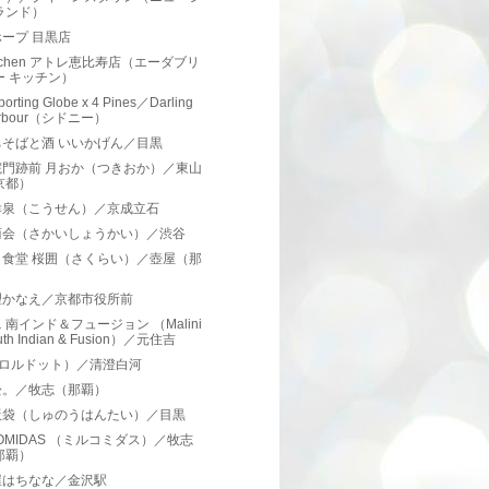
ランド）
ープ 目黒店
itchen アトレ恵比寿店（エーダブリ
ー キッチン）
porting Globe x 4 Pines／Darling
rbour（シドニー）
ちそばと酒 いいかげん／目黒
院門跡前 月おか（つきおか）／東山
京都）
幸泉（こうせん）／京成立石
商会（さかいしょうかい）／渋谷
ら食堂 桜囲（さくらい）／壺屋（那
）
理かなえ／京都市役所前
 南インド＆フュージョン （Malini
uth Indian & Fusion）／元住吉
.（ロルドット）／清澄白河
松。／牧志（那覇）
飯袋（しゅのうはんたい）／目黒
COMIDAS （ミルコミダス）／牧志
那覇）
屋はちなな／金沢駅