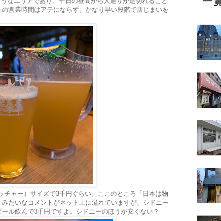
謂お台場のようなエリアであり、平日の昼間から人通りが途切れること
上の営業時間はアテにならず、かなり早い段階で店じまいを
（ピッチャー）サイズで3千円ぐらい。ここのところ「日本は物
」みたいなコメントがネット上に溢れていますが、シドニー
ビール飲んで3千円ですよ。シドニーのほうが安くない？