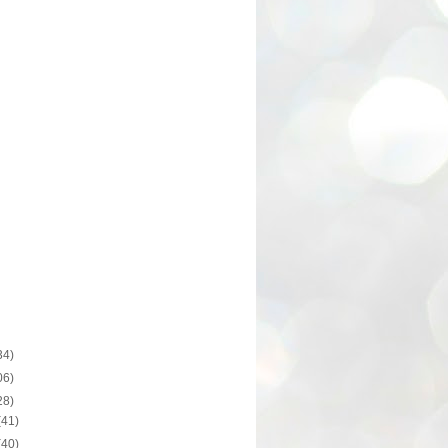
34)
06)
28)
(41)
(40)