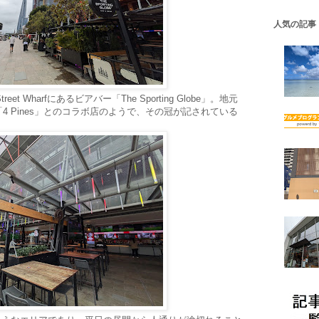
人気の記事
 Street Wharfにあるビアバー「The Sporting Globe」。地元
 Pines」とのコラボ店のようで、その冠が記されている