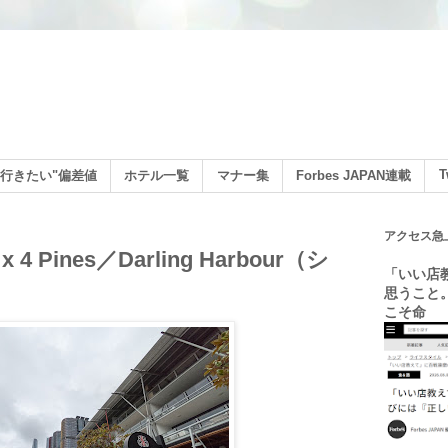
ン
T
行きたい"偏差値
ホテル一覧
マナー集
Forbes JAPAN連載
アクセス急
e x 4 Pines／Darling Harbour（シ
「いい店
思うこと
こそ命