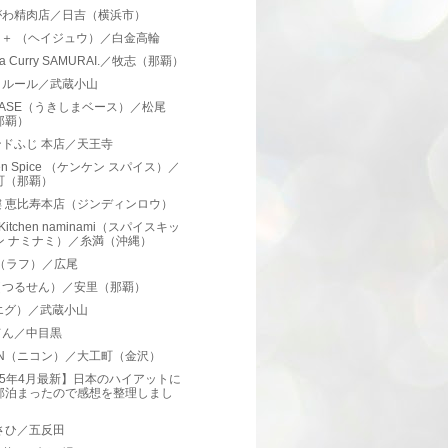
がわ精肉店／日吉（横浜市）
JU＋ （ヘイジュウ）／白金高輪
ura Curry SAMURAI.／牧志（那覇）
クルール／武蔵小山
ASE（うきしまベース）／松尾
那覇）
ドふじ 本店／天王寺
ken Spice （ケンケン スパイス）／
町（那覇）
樓 恵比寿本店（ジンディンロウ）
e Kitchen naminami（スパイスキッ
ン ナミナミ）／糸満（沖縄）
.F（ラフ）／広尾
（つるせん）／安里（那覇）
エグ）／武蔵小山
てん／中目黒
ON（ニコン）／大工町（金沢）
25年4月最新】日本のハイアットに
部泊まったので感想を整理しまし
。
さひ／五反田