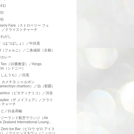
(41)
50)
49)
wberry Fare（ストロベリー フェ
）／クライストチャーチ
それがし
所（はつばしょ）／中目黒
NI（フォルニ）／二条城前（京都）
のカレー
 Ten（10番教室）／Kings
oss（シドニー）
（しんうち）／目黒
 カメチヨ シャルボン
amechiyo charbon）／泊（那覇）
dinamico（ビオディナミコ）／渋谷
 Mayfair（ザ メイフェア）／クライ
トチャーチ
そと／白金高輪
ジーランド航空ラウンジ（Air
 Zealand International Loung...
w Zero Ice Bar（ビロウ ゼロ アイス
ー）／クイーンズタウン（ニュージ