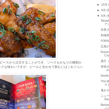
►
10月
►
9月
(
▼
8月
(
Stra
ア
目黒
初場
FOR
広尾
Room
Cr
真打
6ピースから注文することができ、ソースもかなりの種類か
ンクな味わいですが、ビールと合わせて飲むにはこれぐらい
串焼キ
（k
bio
The
ス
鬼わ
ニュー
New
Belo
バ