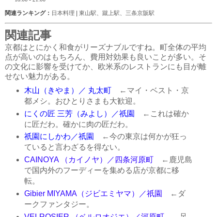
関連ランキング：
日本料理
|
東山駅
、
蹴上駅
、
三条京阪駅
関連記事
京都はとにかく和食がリーズナブルですね。町全体の平均
点が高いのはもちろん、費用対効果も良いことが多い。そ
の文化に影響を受けてか、欧米系のレストランにも目が離
せない魅力がある。
木山（きやま）／ 丸太町
←マイ・ベスト・京
都メシ。おひとりさまも大歓迎。
にくの匠 三芳（みよし）／祇園
←これは確か
に匠だわ。確かに肉の匠だわ。
祇園にしかわ／祇園
←今の東京は何かが狂っ
ていると言わざるを得ない。
CAINOYA （カイノヤ）／四条河原町
←鹿児島
で国内外のフーディーを集める店が京都に移
転。
Gibier MIYAMA（ジビエミヤマ）／祇園
←ダ
ークファンタジー。
VELROSIER （ベルロオジエ）／河原町
←足