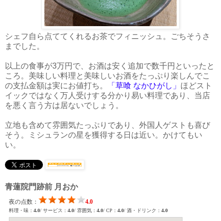
シェフ自ら点ててくれるお茶でフィニッシュ。ごちそうさ
までした。
以上の食事が3万円で、お酒は安く追加で数千円といったと
ころ。美味しい料理と美味しいお酒をたっぷり楽しんでこ
の支払金額は実にお値打ち。
「草喰 なかひがし」
ほどスト
イックではなく万人受けする分かり易い料理であり、当店
を悪く言う方は居ないでしょう。
立地も含めて雰囲気たっぷりであり、外国人ゲストも喜び
そう。ミシュランの星を獲得する日は近い。かけてもい
い。
青蓮院門跡前 月おか