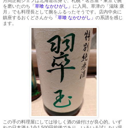
月岡正範シェフは北海道出身で、札幌・名古屋・東京で腕
を磨いたのち
「草喰 なかひがし」
に入局。草津の「滋味 康
月」でも料理長として腕をふるったそうです。店内中央に
鎮座するおくどさんから
「草喰 なかひがし」
の系譜を感じ
ます。
この手の料理屋にしては珍しく酒の値付けが良心的。いず
れの日本酒も1合1,500円前後であり、いろいろ試したい場