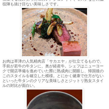
役陣も抜け目ない美味しさです。
お肉は草津の人気精肉店「サカエヤ」が仕立てるもので、
手前が若牛の牛タンに、奥が経産牛。シェフはニューヨー
クで開店準備を進めていた際に熟成肉に開眼し、帰国後の
このスタイルを確立した模様。とにかく健康で仕方がない
といった牛タンのクリアな美味しさとジットリ熟女スタイ
ルの対比が面白い。