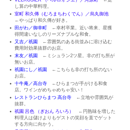
し算の中華料理。
室町 和久傳（むろまちわくでん）／烏丸御池
←やっぱり和久傳が好き。
田がわ／御幸町
←幸村卒業。近い将来、星獲
得間違いなしのリーズナブルな和食。
又吉／祇園
←雰囲気のある街並みに溶け込む
費用対効果抜群のお店。
末友／祇園
←ミシュラン2ツ星。非の打ち所が
無いお店。
祇園にし／祇園
←こちらも非の打ち所のない
お店。
十牛庵／高台寺
←ひらまつが手がける和食
店。ワインがめちゃめちゃ安い！
レストランひらまつ 高台寺
←立地や雰囲気が
抜群。
祇園 呂色 （ぎおん ろいろ）
←円熟味を増した
料理人は儲けよりもゲストの笑顔を直でゲット
する方向に向かう。