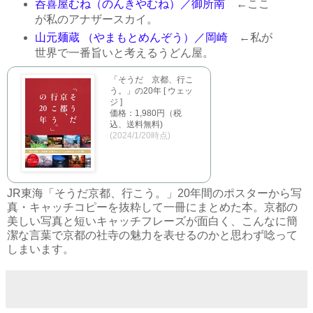
呑喜屋むね（のんきやむね）／御所南
←ここ
が私のアナザースカイ。
山元麺蔵 （やまもとめんぞう）／岡崎
←私が
世界で一番旨いと考えるうどん屋。
「そうだ 京都、行こ
う。」の20年 [ ウェッ
ジ ]
価格：1,980円（税
込、送料無料)
(2024/1/20時点)
JR東海「そうだ京都、行こう。」20年間のポスターから写
真・キャッチコピーを抜粋して一冊にまとめた本。京都の
美しい写真と短いキャッチフレーズが面白く、こんなに簡
潔な言葉で京都の社寺の魅力を表せるのかと思わず唸って
しまいます。