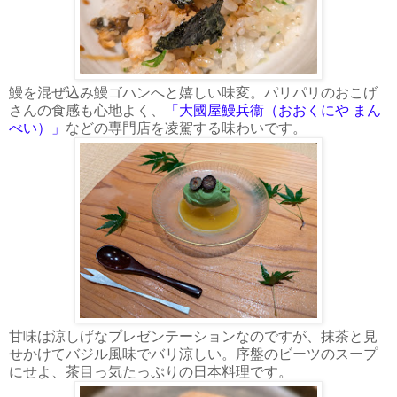
鰻を混ぜ込み鰻ゴハンへと嬉しい味変。パリパリのおこげ
さんの食感も心地よく、
「大國屋鰻兵衞（おおくにや まん
べい）」
などの専門店を凌駕する味わいです。
甘味は涼しげなプレゼンテーションなのですが、抹茶と見
せかけてバジル風味でバリ涼しい。序盤のビーツのスープ
にせよ、茶目っ気たっぷりの日本料理です。