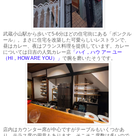
武蔵小山駅から歩いて5-6分ほどの住宅街にある「ボンクル
ール」。まさに住宅を改築した可愛らしいレストランで、
昼はカレー、夜はフランス料理を提供しています。カレー
については日吉の人気カレー店
「ハイ，ハウ アー ユー
（HI，HOW ARE YOU）」
で腕を磨いたそうです。
店内はカウンター席が中心ですがテーブルもいくつかあ
り、テラス席の用意もあります。そこそこ席数は多いので