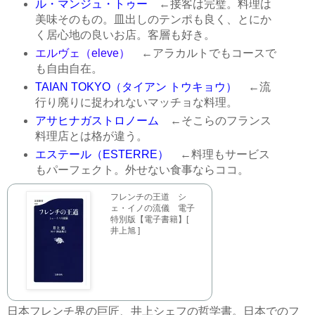
ル・マンジュ・トゥー
←接客は完璧。料理は
美味そのもの。皿出しのテンポも良く、とにか
く居心地の良いお店。客層も好き。
エルヴェ（eleve）
←アラカルトでもコースで
も自由自在。
TAIAN TOKYO（タイアン トウキョウ）
←流
行り廃りに捉われないマッチョな料理。
アサヒナガストロノーム
←そこらのフランス
料理店とは格が違う。
エステール（ESTERRE）
←料理もサービス
もパーフェクト。外せない食事ならココ。
フレンチの王道 シ
ェ・イノの流儀 電子
特別版【電子書籍】[
井上旭 ]
日本フレンチ界の巨匠、井上シェフの哲学書。日本でのフ