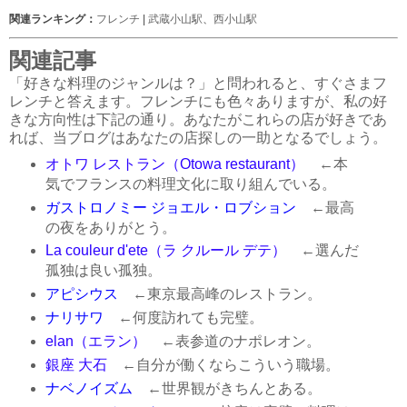
関連ランキング：
フレンチ
|
武蔵小山駅
、
西小山駅
関連記事
「好きな料理のジャンルは？」と問われると、すぐさまフ
レンチと答えます。フレンチにも色々ありますが、私の好
きな方向性は下記の通り。あなたがこれらの店が好きであ
れば、当ブログはあなたの店探しの一助となるでしょう。
オトワ レストラン（Otowa restaurant）
←本
気でフランスの料理文化に取り組んでいる。
ガストロノミー ジョエル・ロブション
←最高
の夜をありがとう。
La couleur d'ete（ラ クルール デテ）
←選んだ
孤独は良い孤独。
アピシウス
←東京最高峰のレストラン。
ナリサワ
←何度訪れても完璧。
elan（エラン）
←表参道のナポレオン。
銀座 大石
←自分が働くならこういう職場。
ナベノイズム
←世界観がきちんとある。