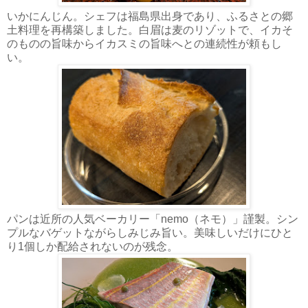
いかにんじん。シェフは福島県出身であり、ふるさとの郷
土料理を再構築しました。白眉は麦のリゾットで、イカそ
のものの旨味からイカスミの旨味へとの連続性が頼もし
い。
パンは近所の人気ベーカリー「nemo（ネモ）」謹製。シン
プルなバゲットながらしみじみ旨い。美味しいだけにひと
り1個しか配給されないのが残念。