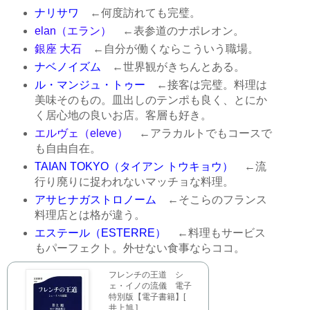
ナリサワ
←何度訪れても完璧。
elan（エラン）
←表参道のナポレオン。
銀座 大石
←自分が働くならこういう職場。
ナベノイズム
←世界観がきちんとある。
ル・マンジュ・トゥー
←接客は完璧。料理は
美味そのもの。皿出しのテンポも良く、とにか
く居心地の良いお店。客層も好き。
エルヴェ（eleve）
←アラカルトでもコースで
も自由自在。
TAIAN TOKYO（タイアン トウキョウ）
←流
行り廃りに捉われないマッチョな料理。
アサヒナガストロノーム
←そこらのフランス
料理店とは格が違う。
エステール（ESTERRE）
←料理もサービス
もパーフェクト。外せない食事ならココ。
フレンチの王道 シ
ェ・イノの流儀 電子
特別版【電子書籍】[
井上旭 ]