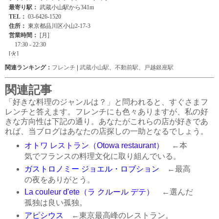
関連ランキング：
フレンチ
|
武蔵小山駅
、
不動前駅
、
戸越銀座駅
関連記事
「好きな料理のジャンルは？」と問われると、すぐさまフ
レンチと答えます。フレンチにも色々ありますが、私の好
きな方向性は下記の通り。あなたがこれらの店が好きであ
れば、当ブログはあなたの店探しの一助となるでしょう。
オトワ レストラン（Otowa restaurant）
←本
気でフランスの料理文化に取り組んでいる。
ガストロノミー ジョエル・ロブション
←最高
の夜をありがとう。
La couleur d'ete（ラ クルール デテ）
←選んだ
孤独は良い孤独。
アピシウス
←東京最高峰のレストラン。