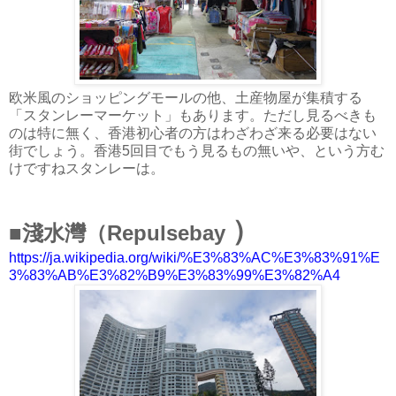
欧米風のショッピングモールの他、土産物屋が集積する
「スタンレーマーケット」もあります。ただし見るべきも
のは特に無く、香港初心者の方はわざわざ来る必要はない
街でしょう。香港5回目でもう見るもの無いや、という方む
けですねスタンレーは。
）
■淺水灣（Repulsebay
https://ja.wikipedia.org/wiki/%E3%83%AC%E3%83%91%E
3%83%AB%E3%82%B9%E3%83%99%E3%82%A4