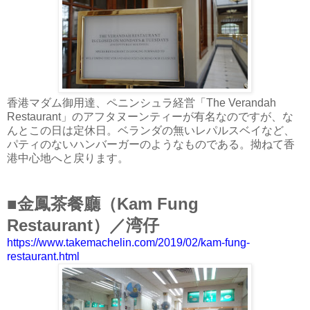
香港マダム御用達、ペニンシュラ経営「The Verandah
Restaurant」のアフタヌーンティーが有名なのですが、な
んとこの日は定休日。ベランダの無いレパルスベイなど、
パティのないハンバーガーのようなものである。拗ねて香
港中心地へと戻ります。
■金鳳茶餐廳（Kam Fung
Restaurant）／湾仔
https://www.takemachelin.com/2019/02/kam-fung-
restaurant.html