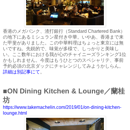
香港のメガバンク、渣打銀行（Standard Chartered Bank）
の地下にあるミシュラン星付き中華。いやあ、香港まで来
た甲斐がありました。この中華料理はちょっと東京には無
いですね。先鋭的で、味覚が多様で、しっかりと美味し
い。ここ数年における我が心のチャイニーズランキング1位
かもしれません。今度はもうひとつのスペシャリテ、事前
予約必須の北京ダックにチャレンジしてみようかしらん。
詳細は別記事にて
。
■ON Dining Kitchen & Lounge／蘭桂
坊
https://www.takemachelin.com/2019/01/on-dining-kitchen-
lounge.html