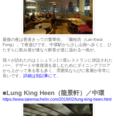
最後の夜は香港きっての繁華街、「蘭桂坊（Lan Kwai
Fong）」で夜遊びです。中環駅から少し山側へ歩くと、ひ
たすらに飲み屋が連なり酔客が道に溢れる一画が。
我々が訪れたのはミシュラン1ツ星レストランに併設された
バー。デザートや食後酒を楽しむためにダイニングフロア
から上がって来る客も多く、雰囲気ならびに客層が非常に
良いです。
詳細は別記事にて
。
■Lung King Heen（龍景軒）／中環
https://www.takemachelin.com/2019/02/lung-king-heen.html