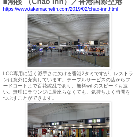
■潮楼 （Chao Inn）／香港国際空港
https://www.takemachelin.com/2019/02/chao-inn.html
LCC専用に近く派手さに欠ける香港2タミですが、レストラ
ンは意外に充実しています。テーブルサービスの店からフ
ードコートまで百花繚乱であり、無料wifiのスピードも速
い。無理にラウンジに居座らなくても、気持ちよく時間を
つぶすことができます。