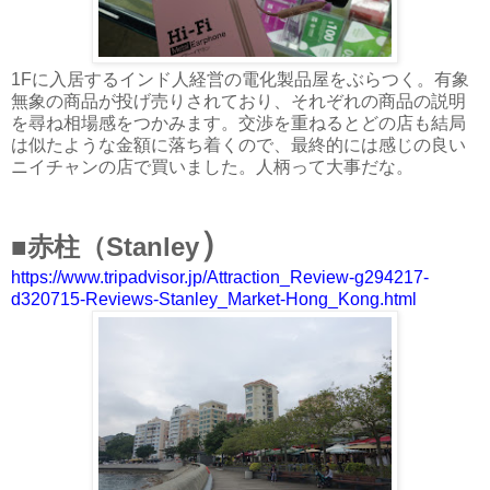
1Fに入居するインド人経営の電化製品屋をぶらつく。有象
無象の商品が投げ売りされており、それぞれの商品の説明
を尋ね相場感をつかみます。交渉を重ねるとどの店も結局
は似たような金額に落ち着くので、最終的には感じの良い
ニイチャンの店で買いました。人柄って大事だな。
）
■赤柱（
Stanley
https://www.tripadvisor.jp/Attraction_Review-g294217-
d320715-Reviews-Stanley_Market-Hong_Kong.html