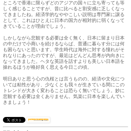
ところで香港に限らずどのアジアの国々に立ち寄っても等
しく感じることですが、昔に比べると割安感に乏しくなっ
てきましたね。経済学的なややこしい説明は専門家に譲る
として、これはひとえに日本の国力が相対的に弱くなって
きていることが理由でしょう。
しかしながら悲観する必要は全く無く、日本に留まり日本
の中だけで小商いを続けるならば、普通に暮らす分には何
も困らないと思います。学生時代は海外に対する憧れがそ
れなりにあったのですが、最近はどんどん思考が内向きに
なってきました。ヘタな英語を話すよりも美しい日本語を
操れるほうが格好良く思える今日この頃。
明日ありと思う心の仇桜とは言うものの、経済や文化につ
いては粘性があり、少なくとも我々が生きている間にこの
トレンドが大きく変わることは恐らく無いでしょう。妙に
悲観する必要は全くありません。気楽に日本を楽しんでい
きましょう！