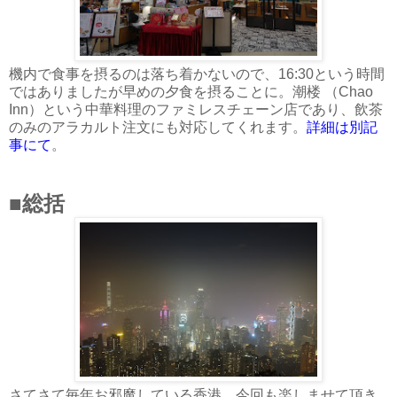
機内で食事を摂るのは落ち着かないので、16:30という時間
ではありましたが早めの夕食を摂ることに。潮楼 （Chao
Inn）という中華料理のファミレスチェーン店であり、飲茶
のみのアラカルト注文にも対応してくれます。
詳細は別記
事にて
。
■総括
さてさて毎年お邪魔している香港。今回も楽しませて頂き