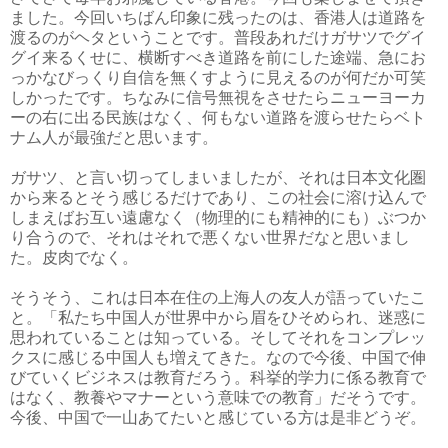
ました。今回いちばん印象に残ったのは、香港人は道路を
渡るのがヘタということです。普段あれだけガサツでグイ
グイ来るくせに、横断すべき道路を前にした途端、急にお
っかなびっくり自信を無くすように見えるのが何だか可笑
しかったです。ちなみに信号無視をさせたらニューヨーカ
ーの右に出る民族はなく、何もない道路を渡らせたらベト
ナム人が最強だと思います。
ガサツ、と言い切ってしまいましたが、それは日本文化圏
から来るとそう感じるだけであり、この社会に溶け込んで
しまえばお互い遠慮なく（物理的にも精神的にも）ぶつか
り合うので、それはそれで悪くない世界だなと思いまし
た。皮肉でなく。
そうそう、これは日本在住の上海人の友人が語っていたこ
と。「私たち中国人が世界中から眉をひそめられ、迷惑に
思われていることは知っている。そしてそれをコンプレッ
クスに感じる中国人も増えてきた。なので今後、中国で伸
びていくビジネスは教育だろう。科挙的学力に係る教育で
はなく、教養やマナーという意味での教育」だそうです。
今後、中国で一山あてたいと感じている方は是非どうぞ。