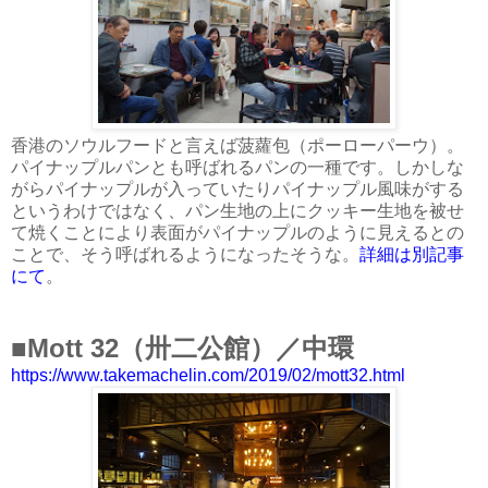
香港のソウルフードと言えば菠蘿包（ポーローパーウ）。
パイナップルパンとも呼ばれるパンの一種です。しかしな
がらパイナップルが入っていたりパイナップル風味がする
というわけではなく、パン生地の上にクッキー生地を被せ
て焼くことにより表面がパイナップルのように見えるとの
ことで、そう呼ばれるようになったそうな。
詳細は別記事
にて
。
■Mott 32（卅二公館）／中環
https://www.takemachelin.com/2019/02/mott32.html