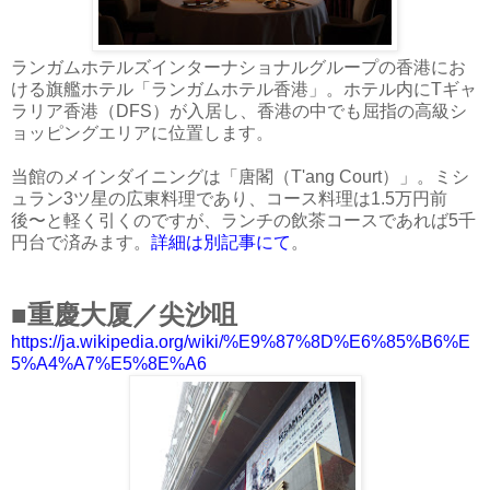
ランガムホテルズインターナショナルグループの香港にお
ける旗艦ホテル「ランガムホテル香港」。ホテル内にTギャ
ラリア香港（DFS）が入居し、香港の中でも屈指の高級シ
ョッピングエリアに位置します。
当館のメインダイニングは「唐閣（T'ang Court）」。ミシ
ュラン3ツ星の広東料理であり、コース料理は1.5万円前
後〜と軽く引くのですが、ランチの飲茶コースであれば5千
円台で済みます。
詳細は別記事にて
。
■重慶大厦／尖沙咀
https://ja.wikipedia.org/wiki/%E9%87%8D%E6%85%B6%E
5%A4%A7%E5%8E%A6