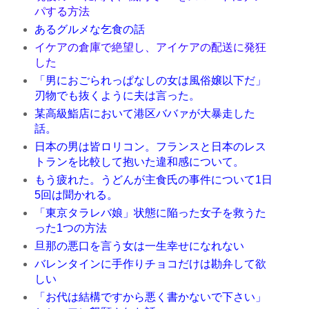
パする方法
あるグルメな乞食の話
イケアの倉庫で絶望し、アイケアの配送に発狂
した
「男におごられっぱなしの女は風俗嬢以下だ」
刃物でも抜くように夫は言った。
某高級鮨店において港区ババァが大暴走した
話。
日本の男は皆ロリコン。フランスと日本のレス
トランを比較して抱いた違和感について。
もう疲れた。うどんが主食氏の事件について1日
5回は聞かれる。
「東京タラレバ娘」状態に陥った女子を救うた
った1つの方法
旦那の悪口を言う女は一生幸せになれない
バレンタインに手作りチョコだけは勘弁して欲
しい
「お代は結構ですから悪く書かないで下さい」