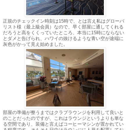
正規のチェックイン時刻は15時で、とは言え私はグローバ
リスト様（最上級会員）なので、早く部屋に通してくれる
だろうと高をくくっていたところ、本当に15時にならない
とダメと告げられ、ハワイの抜けるような青い空が途端に
灰色がかって見え始めました。
部屋の準備が整うまではクラブラウンジを利用して良いと
のことだったのですが、これはラウンジというよりも単な
る空間であり、装備と言えばコーヒーマシンが置かれてい
る程度です。そもそも日中はラウンジに人員を配置してお