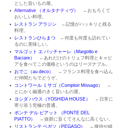
とした旨いもの屋。
Alternative （オルタナティヴ）
←おもろくて
おいしい料理。
レストラン アラジン
←記憶がハッキリと残る
料理。
レストランひらまつ
←何度も何度も訪れてい
るのに美味しい。
マルゴット エ バッチャーレ（Margotto e
Baciare）
←あれだけのトリュフ料理とキャビ
アを食べてこの価格というのはリーズナブル。
おでこ（au deco）
←フランス料理を食べ込ん
だ仲間たちでどうぞ。
コントワール ミサゴ（Comptoir Missago）
←
とにかく融通のきく旨いもの屋。
ヨシダ ハウス（YOSHIDA HOUSE）
←日常に
寄り添う究極の普通。
ポンテ デル ピアット （PONTE DEL
PIATTO）
←抜群に旨くてそんなに高くない。
リストランテ ペガソ（PEGASO）
←接待や綺