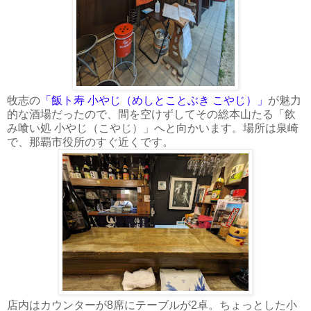
牧志の
「飯ト寿 小やじ（めしとことぶき こやじ）」
が魅力
的な酒場だったので、間を空けずしてその総本山たる「飲
み喰い処 小やじ（こやじ）」へと向かいます。場所は泉崎
で、那覇市役所のすぐ近くです。
店内はカウンターが8席にテーブルが2卓。ちょっとした小