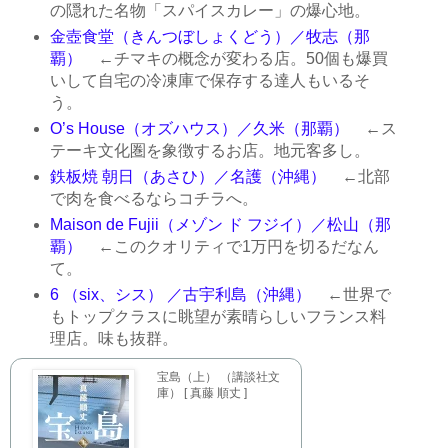
の隠れた名物「スパイスカレー」の爆心地。
金壺食堂（きんつぼしょくどう）／牧志（那
覇）
←チマキの概念が変わる店。50個も爆買
いして自宅の冷凍庫で保存する達人もいるそ
う。
O’s House（オズハウス）／久米（那覇）
←ス
テーキ文化圏を象徴するお店。地元客多し。
鉄板焼 朝日（あさひ）／名護（沖縄）
←北部
で肉を食べるならコチラへ。
Maison de Fujii（メゾン ド フジイ）／松山（那
覇）
←このクオリティで1万円を切るだなん
て。
6 （six、シス） ／古宇利島（沖縄）
←世界で
もトップクラスに眺望が素晴らしいフランス料
理店。味も抜群。
宝島（上） （講談社文
庫） [ 真藤 順丈 ]