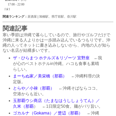
関連ランキング：
居酒屋
|
旭橋駅
、
県庁前駅
、
壺川駅
関連記事
寒い季節は沖縄で暮らしているので、旅行やゴルフだけで
沖縄に来る人よりかは一歩踏み込んでいるつもりです。沖
縄の人ってネットに書き込みしないから、内地の人が知ら
ない名店が結構多いです。
ザ・ひらまつ ホテルズ＆リゾーツ 宜野座
←我
が心のベストホテルin沖縄。ハコも食事も素晴
らしい。
まーちぬ家／美栄橋（那覇）
←沖縄料理の決
定版。
とらや／小禄（那覇）
←沖縄そばならココ。
空港からも近い。
玉那覇ウシ商店（たまなはうししょうてん）／
久米（那覇
） ←1日限定50食。麺がバリ旨い。
ゴカルナ（Gokarna）／楚辺（那覇）
←沖縄