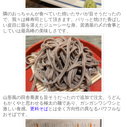
隣のおっちゃんが食べていた焼いたサバが旨そうだったの
で、我々は棒寿司として頂きます。バリっと焼けた香ばし
い皮目に脂を湛えたジューシーな身。居酒屋の〆の食事と
していは最高峰の美味しさです。
山形風の田舎蕎麦も旨そうだったので追加で注文。うどん
もかくやと思わせる極太の麺であり、ガシガシワシワシと
激しい食感。
更科そば
とは全く方向性の異なるパワフルな
おそばです。