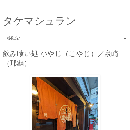
タケマシュラン
▼
飲み喰い処 小やじ（こやじ）／泉崎
（那覇）