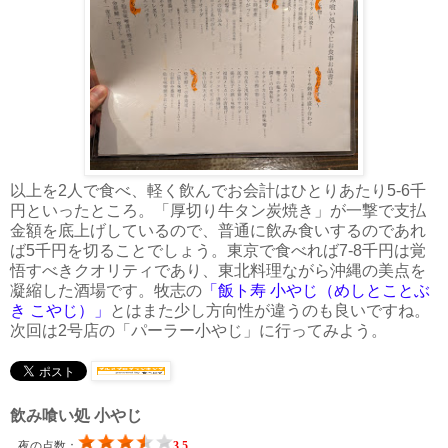
以上を2人で食べ、軽く飲んでお会計はひとりあたり5-6千
円といったところ。「厚切り牛タン炭焼き」が一撃で支払
金額を底上げしているので、普通に飲み食いするのであれ
ば5千円を切ることでしょう。東京で食べれば7-8千円は覚
悟すべきクオリティであり、東北料理ながら沖縄の美点を
凝縮した酒場です。牧志の
「飯ト寿 小やじ（めしとことぶ
き こやじ）」
とはまた少し方向性が違うのも良いですね。
次回は2号店の「パーラー小やじ」に行ってみよう。
飲み喰い処 小やじ