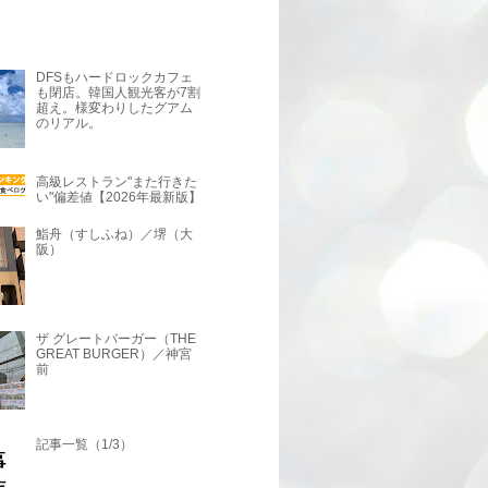
DFSもハードロックカフェ
も閉店。韓国人観光客が7割
超え。様変わりしたグアム
のリアル。
高級レストラン"また行きた
い"偏差値【2026年最新版】
鮨舟（すしふね）／堺（大
阪）
ザ グレートバーガー（THE
GREAT BURGER）／神宮
前
記事一覧（1/3）