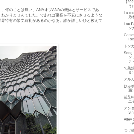
【20
う
、何のことは無い、ANAオブANAの機体とサービスであ
La c
リわかりませんでした。であれば乗客を不安にさせるような
乃
業界特有の繁文縟礼があるのかなあ。誰か詳しいひと教えて
Lau
ン
Gostos
Re
トンカ
Song
ン
ティ
旬菜焼
ま
アルカ
飲み
覇
前芝
二
アンダ
Si
All
（A
つけ麺