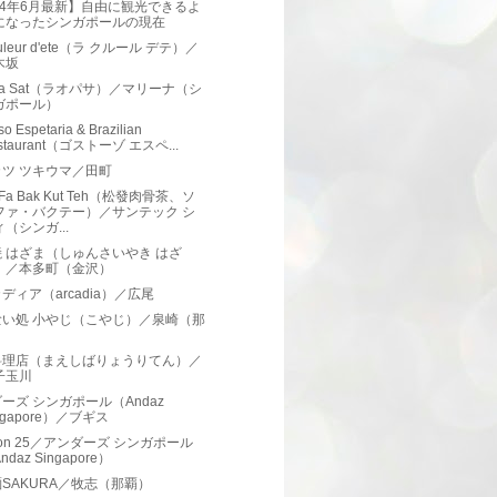
24年6月最新】自由に観光できるよ
になったシンガポールの現在
ouleur d'ete（ラ クルール デテ）／
木坂
 Pa Sat（ラオパサ）／マリーナ（シ
ガポール）
o Espetaria & Brazilian
staurant（ゴストーゾ エスペ...
ツ ツキウマ／田町
 Fa Bak Kut Teh（松發肉骨茶、ソ
ファ・バクテー）／サンテック シ
（シンガ...
 はざま（しゅんさいやき はざ
）／本多町（金沢）
ディア（arcadia）／広尾
喰い処 小やじ（こやじ）／泉崎（那
）
料理店（まえしばりょうりてん）／
子玉川
ーズ シンガポール（Andaz
ngapore）／ブギス
ey on 25／アンダーズ シンガポール
ndaz Singapore）
SAKURA／牧志（那覇）