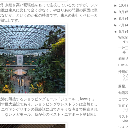
は引き続き高い緊張感をもって注視しているのですが、シン
►
10月
台数は東京に比して全く少なく、やはりあの問題の原因は単
►
9月
(
はないか、というのが私の持論です。東京の街行くベビーカ
►
8月
(
倍以上です。
►
7月
(
▼
6月
(
Witc
イ
一汁
布
酒菜 
CAS
沖縄
と
△
豚星
旬活
港に隣接するショッピングモール「ジュエル（Jewel）」
コマ
覆す巨大施設であり、ショッピングやレストランは当然とし
THE 
、エヴァンゲリオンの最終話に出てきそうな滝まで用意され
ア
としないメガモール。我が心のベスト・エアポート第1位は
リストラ
ci
ワイノ