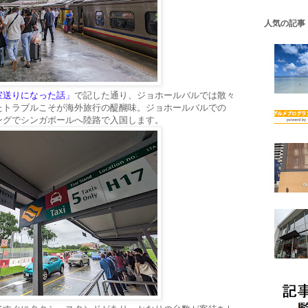
人気の記事
室送りになった話」
で記した通り、ジョホールバルでは散々
たトラブルこそが海外旅行の醍醐味。ジョホールバルでの
ングでシンガポールへ陸路で入国します。