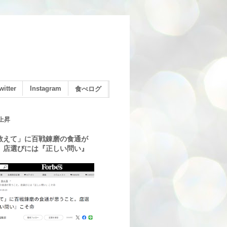
witter
Instagram
食べログ
上昇
教えて」に百戦錬磨の食通が
。店選びには『正しい問い』