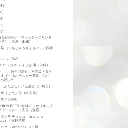
(41)
50)
49)
42)
41)
h's Sandwich（ウィッチーズサンド
ッチ）／壺屋（那覇）
三菜 （いちじゅうさんさい）／西麻
きいち／広尾
A 872（カサ872）／許田（沖縄）
の、ここ数年で滞在した高級・有名
されているホテルを一覧化し◎〇
×と記した
。（ぶたほし）／元住吉（川崎市）
和食 ままや／栄（名古屋）
ツ堂／大井町
ORION BEER DINING（オリオンビ
ダイニング）／安里（那覇）
ンテ チョッコ（ristorante
òcco）／三軒茶屋
ログ （Winolog）／広尾