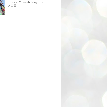
（Bistro Omusubi Meguro）
／目黒