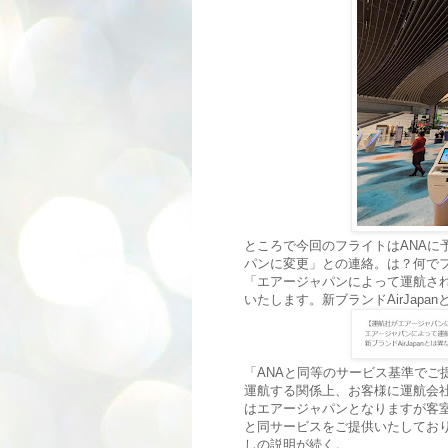
ところで今回のフライトはANAに
パンに変更」との連絡。は？何でフ
「エアージャパンによって運航され
いたします。新ブランドAirJap
「ANAと同等のサービス基準でご
運航する関係上、お客様に運航会
はエアージャパンとなりますが客室
と同サービスをご提供いたしてお
しの説明が続く。