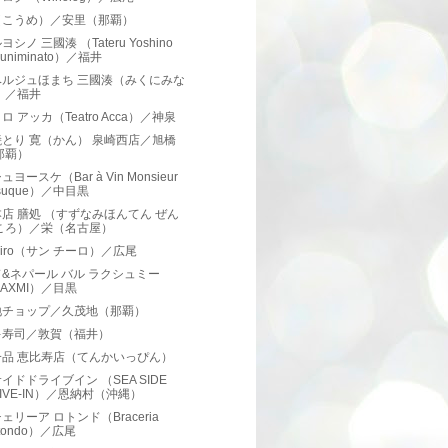
（こうめ）／安里（那覇）
シノ 三國湊 （Tateru Yoshino
kuniminato）／福井
ベルジュほまち 三國湊（みくにみな
）／福井
ロ アッカ（Teatro Acca）／神泉
とり 寛（かん） 泉崎西店／旭橋
那覇）
ヨースケ（Bar à Vin Monsieur
suque）／中目黒
店 膳処 （すずなみほんてん ぜん
ころ）／栄（名古屋）
 Ciro（サン チーロ）／広尾
&ネパール バル ラクシュミー
LAXMI）／目黒
地チョップ／久茂地（那覇）
キ寿司／敦賀（福井）
一品 恵比寿店（てんかいっぴん）
イドドライブイン （SEA SIDE
IVE-IN）／恩納村（沖縄）
ェリーア ロトンド（Braceria
tondo）／広尾