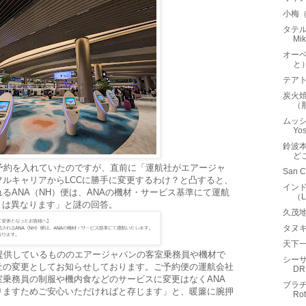
小梅
タテルヨ
Mi
オー
と
テアト
炭火焼
（
ムッシュ
Yo
鈴波本
ど
予約を入れていたのですが、直前に「運航社がエアージャ
San
ルキャリアからLCCに勝手に変更するわけ？と凸すると、
インド
るANA（NH）便は、ANAの機材・サービス基準にて運航
（
anとは異なります」と謎の回答。
久茂
タヌ
天下
提供しているもののエアージャパンの客室乗務員や機材で
シーサ
社の変更としてお知らせしております。ご予約便の運航会社
DR
乗務員の制服や機内食などのサービスに変更はなくANA
ブラチ
りますためご安心いただければと存じます」と、暖簾に腕押
Ro