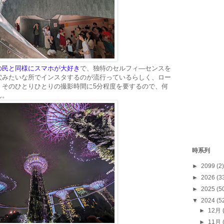
の民と同様にスマホが大好き
で、独特のセルフィ―センスを
穴みたいな所でインスタするのが流行っているらしく、ロー
、そのひとりひとりの撮影時間に5分程度を要するので、何
ん。
時系列
►
2099
(2)
►
2026
(3
►
2025
(5
▼
2024
(5
►
12月
►
11月