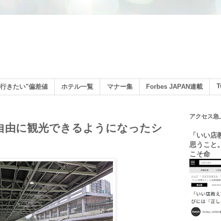
ン
T
行きたい"偏差値
ホテル一覧
マナー集
Forbes JAPAN連載
アクセス急
新】自由に観光できるようになったシ
「いい店
思うこと
こそ命