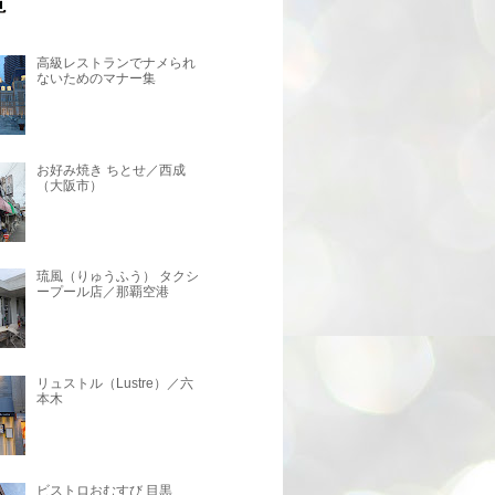
高級レストランでナメられ
ないためのマナー集
お好み焼き ちとせ／西成
（大阪市）
琉風（りゅうふう） タクシ
ープール店／那覇空港
リュストル（Lustre）／六
本木
ビストロおむすび 目黒