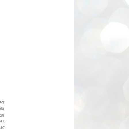
32)
06)
28)
(41)
(40)