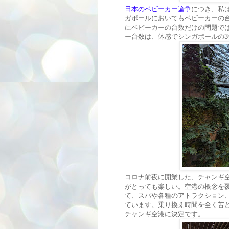
日本のベビーカー論争
につき、私
ガポールにおいてもベビーカーの
にベビーカーの台数だけの問題で
ー台数は、体感でシンガポールの3
コロナ前夜に開業した、チャンギ空
がとっても楽しい。空港の概念を
て、スパや各種のアトラクション
ています。乗り換え時間を全く苦
チャンギ空港に決定です。