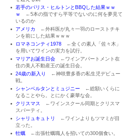
若手のパリス・ヒルトンとBBQした結果ｗｗ
ｗ
←5本の指ですら平等でないのに何を夢見て
いるのか
アメリカ
←外科医が丸々一羽のローストチキ
ンを前にした結果ｗｗｗ
ロマネコンティ1978
←全くの素人「佐々木」
を用いてワインの実力を試行。
マリアお誕生日会
←ワインアパートメント在
住の美人不動産王の誕生日会。
24歳の新入り
←神咲豊多香の私生児デビュー
戦。
シャンベルタンとミュジニー
←総額いくらに
なることやら。とにかく豪華な会。
クリスマス
←ワインスクール同期とクリスマ
スパーティ。
シャリュキュトリ
←ワインよりもツマミが目
立った。
牡蠣
←出張牡蠣職人を招いての300個食い。