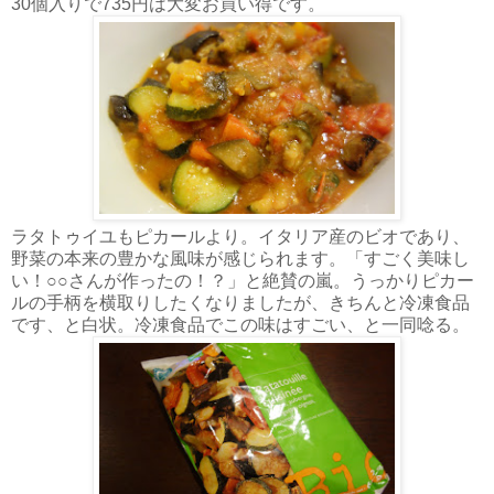
30個入りで735円は大変お買い得です。
ラタトゥイユもピカールより。イタリア産のビオであり、
野菜の本来の豊かな風味が感じられます。「すごく美味し
い！○○さんが作ったの！？」と絶賛の嵐。うっかりピカー
ルの手柄を横取りしたくなりましたが、きちんと冷凍食品
です、と白状。冷凍食品でこの味はすごい、と一同唸る。