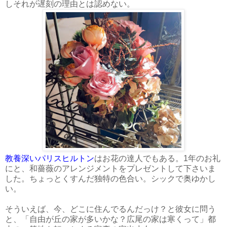
しそれが遅刻の理由とは認めない。
教養深いパリスヒルトン
はお花の達人でもある。1年のお礼
にと、和薔薇のアレンジメントをプレゼントして下さいま
した。ちょっとくすんだ独特の色合い。シックで奥ゆかし
い。
そういえば、今、どこに住んでるんだっけ？と彼女に問う
と、「自由が丘の家が多いかな？広尾の家は寒くって」都