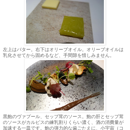
左上はバター。右下はオリーブオイル。オリーブオイルは
乳化させてから固めるなど、手間隙を惜しみません。
黒鮑のヴァプール、セップ茸のソース。鮑の肝とセップ茸
のソースがカルピスの練乳割りくらい濃く、酒の消費量が
加速する一皿です。鮑の弾力的な歯ごたえに、小宇宙（コ