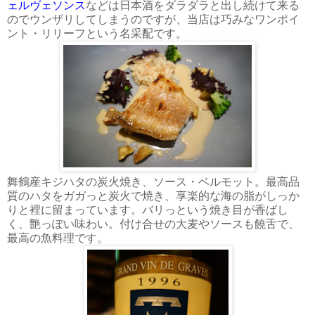
ェルヴェソンス
などは日本酒をダラダラと出し続けて来る
のでウンザリしてしまうのですが、当店は巧みなワンポイ
ント・リリーフという名采配です。
舞鶴産キジハタの炭火焼き、ソース・ベルモット。最高品
質のハタをガガっと炭火で焼き、享楽的な海の脂がしっか
りと裡に留まっています。バリっという焼き目が香ばし
く、艶っぽい味わい。付け合せの大麦やソースも饒舌で、
最高の魚料理です。