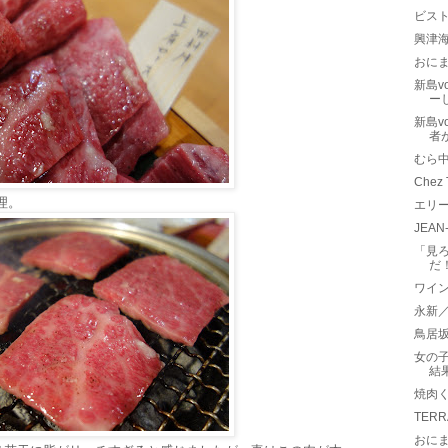
ビス
興津
おに
新島v
ー
新島v
者
むら
Chez
理。
エリ
JEAN
「見
だ
ワイン
永新
鳥居
女の子
結
焼肉く
TER
おに