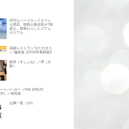
DFSもハードロックカフェ
も閉店。韓国人観光客が7割
超え。様変わりしたグアム
のリアル。
高級レストラン"また行きた
い"偏差値【2026年最新版】
鮨舟（すしふね）／堺（大
阪）
ートバーガー（THE GREAT
GER）／神宮前
記事一覧（1/3）