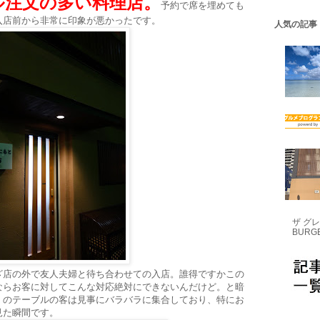
ル注文の多い料理店。
予約で席を埋めても
入店前から非常に印象が悪かったです。
人気の記事
ザ グレ
BUR
ざ店の外で友人夫婦と待ち合わせての入店。誰得ですかこの
ならお客に対してこんな対応絶対にできないんだけど。と暗
くのテーブルの客は見事にバラバラに集合しており、特にお
見た瞬間です。