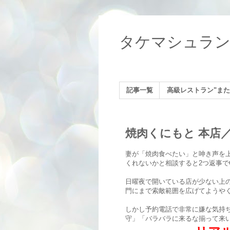
タケマシュラ
記事一覧
高級レストラン"また
焼肉くにもと 本店
妻が「焼肉食べたい」と呻き声を
くれないかと相談すると2つ返事で
日曜夜で開いている店が少ない上
門にまで索敵範囲を広げてようや
しかし予約電話で非常に嫌な気持
守」「バラバラに来るな揃って来