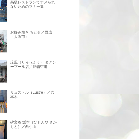
高級レストランでナメられ
ないためのマナー集
お好み焼き ちとせ／西成
（大阪市）
琉風（りゅうふう） タクシ
ープール店／那覇空港
リュストル（Lustre）／六
本木
碑文谷 坂本（ひもんや さか
もと）／西小山