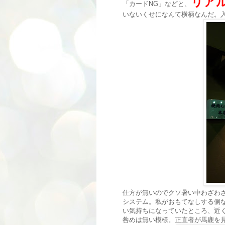
リア
「カードNG」などと、
いないくせになんて横柄なんだ。
仕方が無いのでクソ暑い中わざわ
システム。私がおもてなしする側
い気持ちになっていたところ、近
咎めは無い模様。正直者が馬鹿を