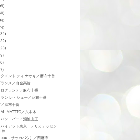
99)
40)
34)
74)
(32)
(32)
(23)
39)
30)
27)
タメント ディ ナオキ／麻布十番
ガランス／白金高輪
コログランデ／麻布十番
トラン レ・シュー／麻布十番
館／麻布十番
s DAL-MATTTO／六本木
ンパン・バー／溜池山王
クハイアット東京 デリカテッセン
新宿
ccapau（サッカパウ）／西麻布