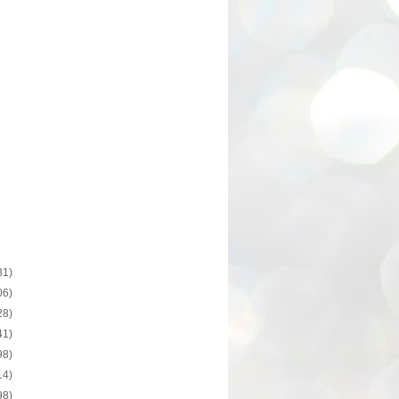
31)
06)
28)
41)
98)
14)
98)