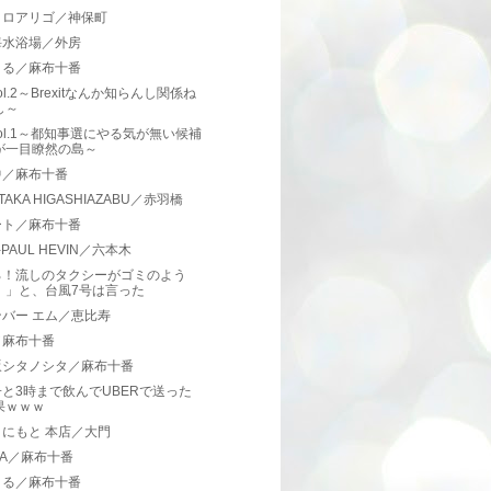
トロアリゴ／神保町
海水浴場／外房
まる／麻布十番
ol.2～Brexitなんか知らんし関係ね
し～
ol.1～都知事選にやる気が無い候補
が一目瞭然の島～
中／麻布十番
 TAKA HIGASHIAZABU／赤羽橋
ート／麻布十番
-PAUL HEVIN／六本木
ろ！流しのタクシーがゴミのよう
！」と、台風7号は言った
バー エム／恵比寿
／麻布十番
坂シタノシタ／麻布十番
と3時まで飲んでUBERで送った
果ｗｗｗ
にもと 本店／大門
RA／麻布十番
まる／麻布十番