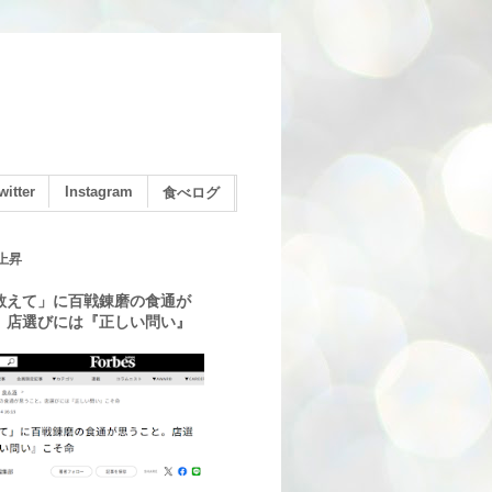
witter
Instagram
食べログ
上昇
教えて」に百戦錬磨の食通が
。店選びには『正しい問い』