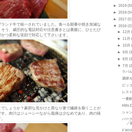
►
2019
(5
►
2018
(5
►
2017
(5
ブランド牛で統一されていました。食べる順番や焼き加減な
▼
2016
(3
。そう、威圧的な電話対応や注意書きとは裏腹に、ひとたび
►
12月
寧かつ柔和な笑顔で対応して下さいます。
►
11月
►
10月
►
9月
(
►
8月
(
▼
7月
(
ラパル
酒肆
ピッ
レス
一番
Hill
とでしょうか？豪胆な見かけと異なり箸で繊維を裂くことが
シャ
です。肉汁はジューシーながら脂身は少なめであり、肉の味
す。
パー
／
s`a