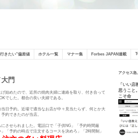
ン
T
行きたい"偏差値
ホテル一覧
マナー集
Forbes JAPAN連載
アクセス急
／大門
「いい店
思うこと
上げ始めたので、近所の焼肉夫婦に連絡を取り、付き合って
こそ命
OKでした。都合の良い夫婦である。
の当日予約。近場で適当なお店が中々見当たらず、何とか大
く予約できたのが当店。
ちにさせられました。電話口で「子供NG」「予約時間厳
い」「予約の時点で注文するコースを決めろ」「2時間制」