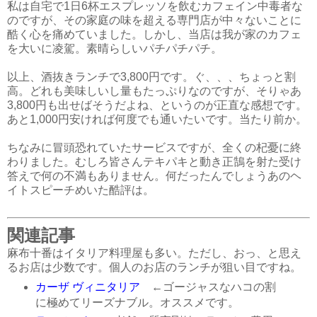
私は自宅で1日6杯エスプレッソを飲むカフェイン中毒者な
のですが、その家庭の味を超える専門店が中々ないことに
酷く心を痛めていました。しかし、当店は我が家のカフェ
を大いに凌駕。素晴らしいパチパチパチ。
以上、酒抜きランチで3,800円です。ぐ、、、ちょっと割
高。どれも美味しいし量もたっぷりなのですが、そりゃあ
3,800円も出せばそうだよね、というのが正直な感想です。
あと1,000円安ければ何度でも通いたいです。当たり前か。
ちなみに冒頭恐れていたサービスですが、全くの杞憂に終
わりました。むしろ皆さんテキパキと動き正鵠を射た受け
答えで何の不満もありません。何だったんでしょうあのヘ
イトスピーチめいた酷評は。
関連記事
麻布十番はイタリア料理屋も多い。ただし、おっ、と思え
るお店は少数です。個人のお店のランチが狙い目ですね。
カーザ ヴィニタリア
←ゴージャスなハコの割
に極めてリーズナブル。オススメです。