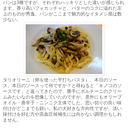
パンは3種ですが、それぞれハッキリとした違いが感じられ
ます。香り高いフォカッチャと、バターのコクに溢れた左
上のものが秀逸。パンがここまで魅力的なイタメシ屋は数
少ない。
タリオリーニ（卵を使った平打ちパスタ）、本日のソー
ス。本日のソースって何ですか？と尋ねると「キノコのソ
ースです」と返ってきたので、勝手にポルチーニのクリー
ムみたいなのを想像していたのですが、意外にもオリーブ
オイル・唐辛子・ニンニク主体でした。思い切りの良い味
付けがどこまでも鋭い。私の大好きな方向性ですが、淡い
味付けを好む方や高血圧候補生には向かない調理かもしれ
ません。