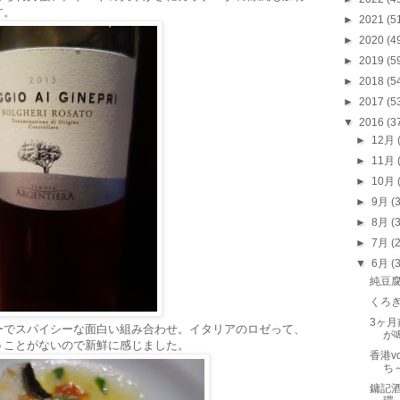
す。
►
2021
(5
►
2020
(4
►
2019
(5
►
2018
(5
►
2017
(5
▼
2016
(3
►
12月
►
11月
►
10月
►
9月
(
►
8月
(
►
7月
(
▼
6月
(
純豆
くろ
3ヶ
ーでスパイシーな面白い組み合わせ。イタリアのロゼって、
が
うことがないので新鮮に感じました。
香港v
ち
鏞記酒家