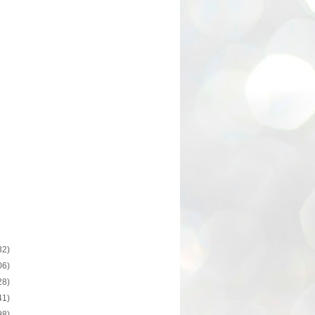
32)
06)
28)
41)
98)