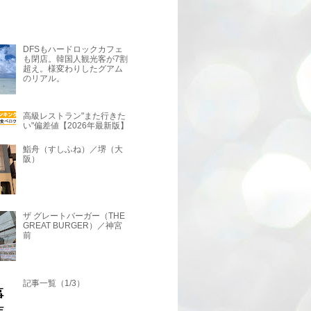
DFSもハードロックカフェ
も閉店。韓国人観光客が7割
超え。様変わりしたグアム
のリアル。
高級レストラン"また行きた
い"偏差値【2026年最新版】
鮨舟（すしふね）／堺（大
阪）
ザ グレートバーガー（THE
GREAT BURGER）／神宮
前
記事一覧（1/3）