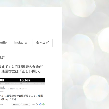
witter
Instagram
食べログ
上昇
教えて」に百戦錬磨の食通が
。店選びには『正しい問い』