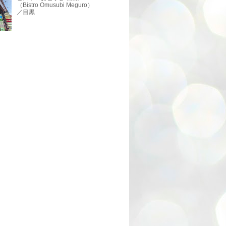
（Bistro Omusubi Meguro）
／目黒