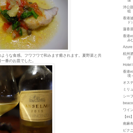
環
沛公甜品
咀
香港
ド
蓮香居（
香港v
み
Azure
杭州酒家
のような食感。フワフワで和みます癒されます。夏野菜と共
仔
日一番のお皿でした。
Hot
香港v
境
オス
ミリ
シー
bea
ワイ
【es】
南麻
ピク