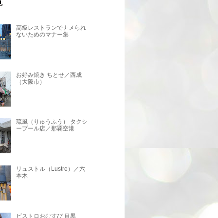
高級レストランでナメられ
ないためのマナー集
お好み焼き ちとせ／西成
（大阪市）
琉風（りゅうふう） タクシ
ープール店／那覇空港
リュストル（Lustre）／六
本木
ビストロおむすび 目黒