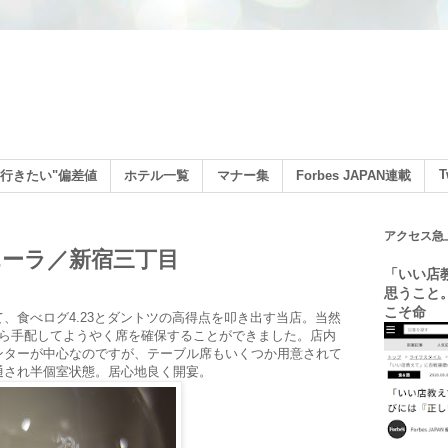
ン
T
行きたい"偏差値
ホテル一覧
マナー集
Forbes JAPAN連載
アクセス急
ーラ／新宿三丁目
「いい店
思うこと
こそ命
、食べログ4.23とダントツの高得点を叩き出す当店。当然
から手配してようやく席を確保することができました。店内
ンターが中心なのですが、テーブル席もいくつか用意されて
通され半個室状態。居心地良く開宴。