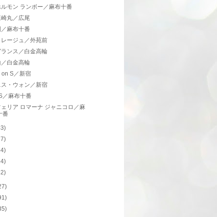
ホルモン ランボー／麻布十番
三崎丸／広尾
園／麻布十番
リレージュ／外苑前
ガランス／白金高輪
山／白金高輪
rn on S／新宿
ニス・ウォン／新宿
LS／麻布十番
ェリア ロマーナ ジャニコロ／麻
十番
43)
27)
34)
24)
32)
27)
91)
35)