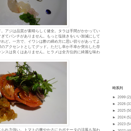
メ。アジは品質が素晴らしく健全。タラは手間がかかってい
すぎてパンチがありません。もっと塩抜きをいい加減にして
けれど。一方で、イワシは酢の締め方に思い切りがあってよ
際のアクセントとしてグッド。ただし幸か不幸か突出した存
ランスは良くはありません。ヒラメは全方位的に綺麗な味わ
時系列
►
2099
(2)
►
2026
(3
►
2025
(5
►
2024
(5
►
2023
(5
じられ力強い。トマトの爽やかさにカポナータの涼風も加わ
►
2022
(4