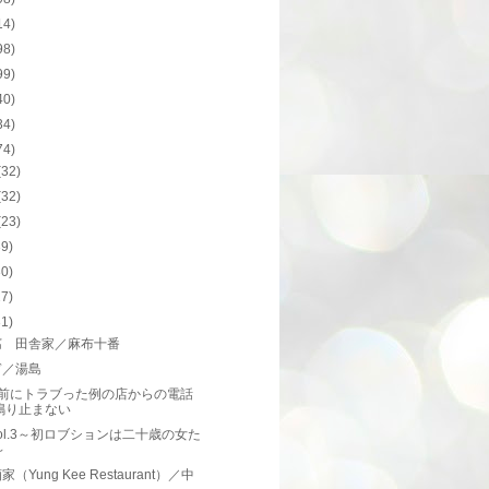
14)
98)
99)
40)
34)
74)
(32)
(32)
(23)
39)
30)
27)
31)
腐 田舎家／麻布十番
ぎ／湯島
月前にトラブった例の店からの電話
鳴り止まない
ol.3～初ロブションは二十歳の女た
～
（Yung Kee Restaurant）／中