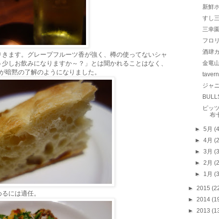
新鮮
すし
三幸
フロ
酒肆
りきます。グレープフルーツ香が強く、樽の使ってないシャ
う少しお飲みになりますか～？」とは聞かれることはなく、
金竜
ぎが暗黙の了解のようになりました。
tave
ジャ
BUL
ピッツ
布
►
5月
(
►
4月
(
►
3月
(
►
2月
(
►
1月
(
►
2015
(2
めるには適任。
►
2014
(1
►
2013
(1