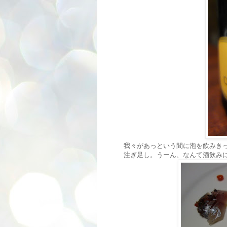
我々があっという間に泡を飲みき
注ぎ足し。うーん、なんて酒飲み