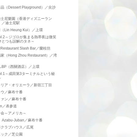
（Dessert Playground）／尖沙
迪士尼樂園（香港ディズニーラン
）／迪士尼駅
Lin Heung Kui）／上環
ol.2～ジゴロが集まる熱帯夜は微笑
ひとつも誤解のタネ～
 Restaurant Slash Bar／蘭桂坊
（Hong Zhou Restaurant）／湾
el LBP（西關酒店）／上環
ol.1～成田第3ターミナルという秘
～
テリア・オリエーラ／新宿三丁目
ュウ／麻布十番
ファン／麻布十番
con／表参道
ン会～アメリカ～
 Azabu-Juban／麻布十番
布クラブハウス／広尾
ニック／芝公園