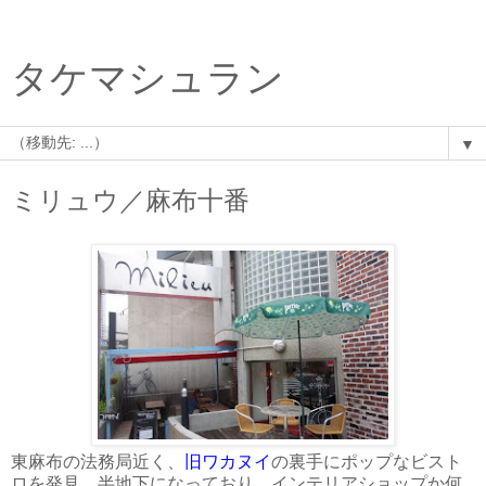
タケマシュラン
▼
ミリュウ／麻布十番
東麻布の法務局近く、
旧ワカヌイ
の裏手にポップなビスト
ロを発見。半地下になっており、インテリアショップか何