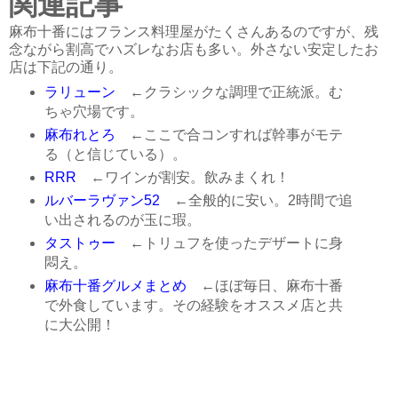
関連記事
麻布十番にはフランス料理屋がたくさんあるのですが、残
念ながら割高でハズレなお店も多い。外さない安定したお
店は下記の通り。
ラリューン
←クラシックな調理で正統派。む
ちゃ穴場です。
麻布れとろ
←ここで合コンすれば幹事がモテ
る（と信じている）。
RRR
←ワインが割安。飲みまくれ！
ルバーラヴァン52
←全般的に安い。2時間で追
い出されるのが玉に瑕。
タストゥー
←トリュフを使ったデザートに身
悶え。
麻布十番グルメまとめ
←ほぼ毎日、麻布十番
で外食しています。その経験をオススメ店と共
に大公開！