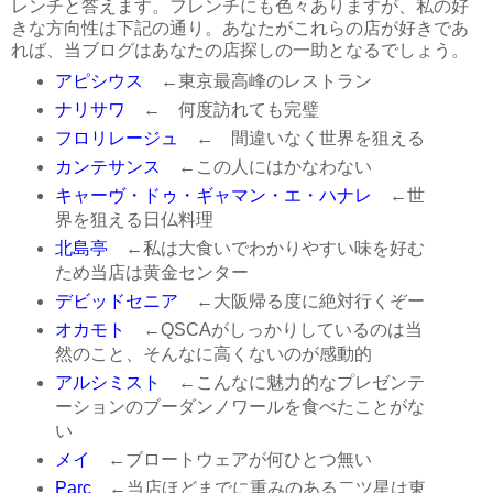
レンチと答えます。フレンチにも色々ありますが、私の好
きな方向性は下記の通り。あなたがこれらの店が好きであ
れば、当ブログはあなたの店探しの一助となるでしょう。
アピシウス
←東京最高峰のレストラン
ナリサワ
← 何度訪れても完璧
フロリレージュ
← 間違いなく世界を狙える
カンテサンス
←この人にはかなわない
キャーヴ・ドゥ・ギャマン・エ・ハナレ
←世
界を狙える日仏料理
北島亭
←私は大食いでわかりやすい味を好む
ため当店は黄金センター
デビッドセニア
←大阪帰る度に絶対行くぞー
オカモト
←QSCAがしっかりしているのは当
然のこと、そんなに高くないのが感動的
アルシミスト
←こんなに魅力的なプレゼンテ
ーションのブーダンノワールを食べたことがな
い
メイ
←ブロートウェアが何ひとつ無い
Parc
←当店ほどまでに重みのある二ツ星は東