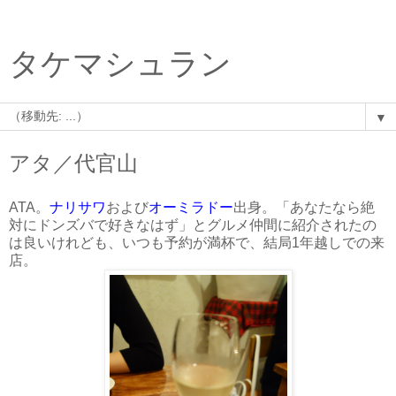
タケマシュラン
▼
アタ／代官山
ATA。
ナリサワ
および
オーミラドー
出身。「あなたなら絶
対にドンズバで好きなはず」とグルメ仲間に紹介されたの
は良いけれども、いつも予約が満杯で、結局1年越しでの来
店。