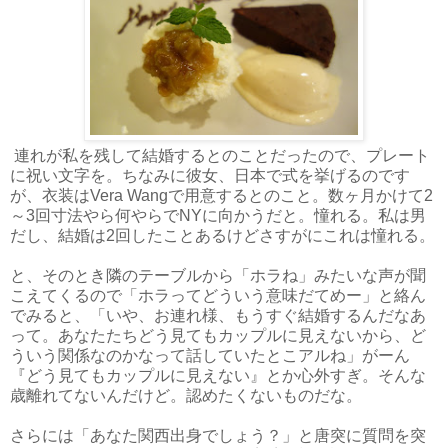
連れが私を残して結婚するとのことだったので、プレート
に祝い文字を。ちなみに彼女、日本で式を挙げるのです
が、衣装はVera Wangで用意するとのこと。数ヶ月かけて2
～3回寸法やら何やらでNYに向かうだと。憧れる。私は男
だし、結婚は2回したことあるけどさすがにこれは憧れる。
と、そのとき隣のテーブルから「ホラね」みたいな声が聞
こえてくるので「ホラってどういう意味だてめー」と絡ん
でみると、「いや、お連れ様、もうすぐ結婚するんだなあ
って。あなたたちどう見てもカップルに見えないから、ど
ういう関係なのかなって話していたとこアルね」がーん
『どう見てもカップルに見えない』とか心外すぎ。そんな
歳離れてないんだけど。認めたくないものだな。
さらには「あなた関西出身でしょう？」と唐突に質問を突