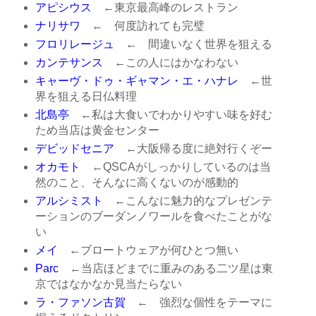
アピシウス
←東京最高峰のレストラン
ナリサワ
← 何度訪れても完璧
フロリレージュ
← 間違いなく世界を狙える
カンテサンス
←この人にはかなわない
キャーヴ・ドゥ・ギャマン・エ・ハナレ
←世
界を狙える日仏料理
北島亭
←私は大食いでわかりやすい味を好む
ため当店は黄金センター
デビッドセニア
←大阪帰る度に絶対行くぞー
オカモト
←QSCAがしっかりしているのは当
然のこと、そんなに高くないのが感動的
アルシミスト
←こんなに魅力的なプレゼンテ
ーションのブーダンノワールを食べたことがな
い
メイ
←ブロートウェアが何ひとつ無い
Parc
←当店ほどまでに重みのある二ツ星は東
京ではなかなか見当たらない
ラ・ファソン古賀
← 強烈な個性をテーマに