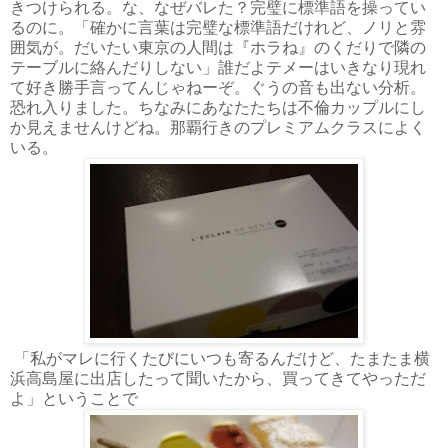
きつけられる。な、なぜバレた？完璧に標準語を操ってい
るのに。「確かに言葉は完璧な標準語だけれど、ノリと雰
囲気が。だいたい東京の人間は『ホラね』のくだりで隣の
テーブルに絡んだりしない」誰だよテメーはいきなり現れ
て好き勝手言ってんじゃねーぞ。ぐうの音も出ない分析。
恐れ入りました。ちなみにあなたたちは不倫カップルにし
か見えませんけどね。那覇行きのプレミアムクラスによく
いる。
「私がマレに行くたびにいつも寄るんだけど、たまたま横
浜高島屋に出店したって聞いたから、買ってきてやっただ
よ」ということで