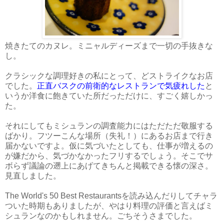
焼きたてのカヌレ。ミニャルディーズまで一切の手抜きな
し。
クラシックな調理好きの私にとって、どストライクなお店
でした。
正直バスクの前衛的なレストランで気疲れした
と
いうか洋食に飽きていた所だっただけに、すごく嬉しかっ
た。
それにしてもミシュランの調査能力にはただただ敬服する
ばかり。フツーこんな場所（失礼！）にあるお店まで行き
届かないですよ。仮に気づいたとしても、仕事が増えるの
が嫌だから、気づかなかったフリするでしょう。そこでサ
ボらず議論の遡上にあげてきちんと掲載できる懐の深さ。
見直しました。
The World's 50 Best Restaurantsを読み込んだりしてチャラ
ついた時期もありましたが、やはり料理の評価と言えばミ
シュランなのかもしれません。ごちそうさまでした。