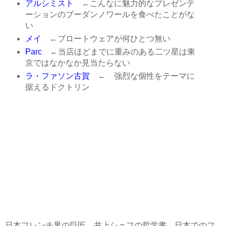
アルシミスト
←こんなに魅力的なプレゼンテ
ーションのブーダンノワールを食べたことがな
い
メイ
←ブロートウェアが何ひとつ無い
Parc
←当店ほどまでに重みのある二ツ星は東
京ではなかなか見当たらない
ラ・ファソン古賀
← 強烈な個性をテーマに
据えるドクトリン
日本フレンチ界の巨匠、井上シェフの哲学書。日本でのフ