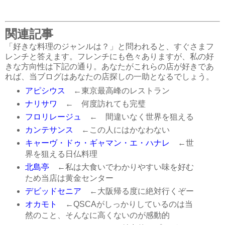
関連記事
「好きな料理のジャンルは？」と問われると、すぐさまフ
レンチと答えます。フレンチにも色々ありますが、私の好
きな方向性は下記の通り。あなたがこれらの店が好きであ
れば、当ブログはあなたの店探しの一助となるでしょう。
アピシウス
←東京最高峰のレストラン
ナリサワ
← 何度訪れても完璧
フロリレージュ
← 間違いなく世界を狙える
カンテサンス
←この人にはかなわない
キャーヴ・ドゥ・ギャマン・エ・ハナレ
←世
界を狙える日仏料理
北島亭
←私は大食いでわかりやすい味を好む
ため当店は黄金センター
デビッドセニア
←大阪帰る度に絶対行くぞー
オカモト
←QSCAがしっかりしているのは当
然のこと、そんなに高くないのが感動的