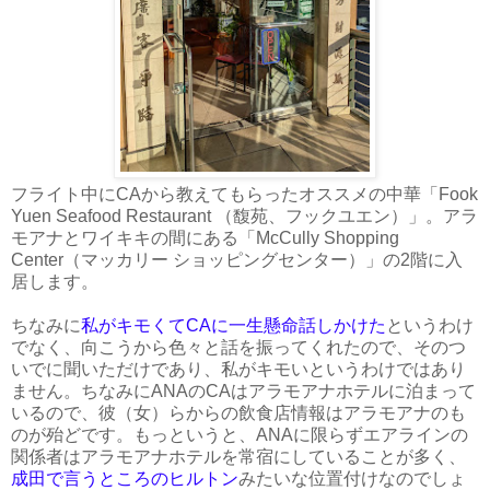
フライト中にCAから教えてもらったオススメの中華「Fook
Yuen Seafood Restaurant （馥苑、フックユエン）」。アラ
モアナとワイキキの間にある「McCully Shopping
Center（マッカリー ショッピングセンター）」の2階に入
居します。
ちなみに
私がキモくてCAに一生懸命話しかけた
というわけ
でなく、向こうから色々と話を振ってくれたので、そのつ
いでに聞いただけであり、私がキモいというわけではあり
ません。ちなみにANAのCAはアラモアナホテルに泊まって
いるので、彼（女）らからの飲食店情報はアラモアナのも
のが殆どです。もっというと、ANAに限らずエアラインの
関係者はアラモアナホテルを常宿にしていることが多く、
成田で言うところのヒルトン
みたいな位置付けなのでしょ