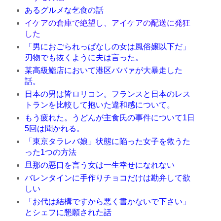
あるグルメな乞食の話
イケアの倉庫で絶望し、アイケアの配送に発狂
した
「男におごられっぱなしの女は風俗嬢以下だ」
刃物でも抜くように夫は言った。
某高級鮨店において港区ババァが大暴走した
話。
日本の男は皆ロリコン。フランスと日本のレス
トランを比較して抱いた違和感について。
もう疲れた。うどんが主食氏の事件について1日
5回は聞かれる。
「東京タラレバ娘」状態に陥った女子を救うた
った1つの方法
旦那の悪口を言う女は一生幸せになれない
バレンタインに手作りチョコだけは勘弁して欲
しい
「お代は結構ですから悪く書かないで下さい」
とシェフに懇願された話