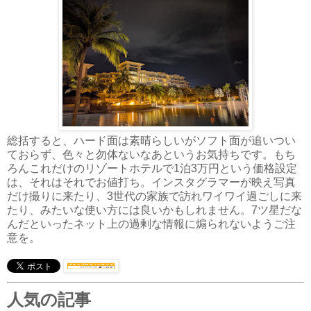
総括すると、ハード面は素晴らしいがソフト面が追いつい
ておらず、色々と勿体ないなあというお気持ちです。もち
ろんこれだけのリゾートホテルで1泊3万円という価格設定
は、それはそれでお値打ち。インスタグラマーが映え写真
だけ撮りに来たり、3世代の家族で訪れワイワイ過ごしに来
たり、みたいな使い方には良いかもしれません。7ツ星だな
んだといったネット上の過剰な情報に煽られないようご注
意を。
人気の記事