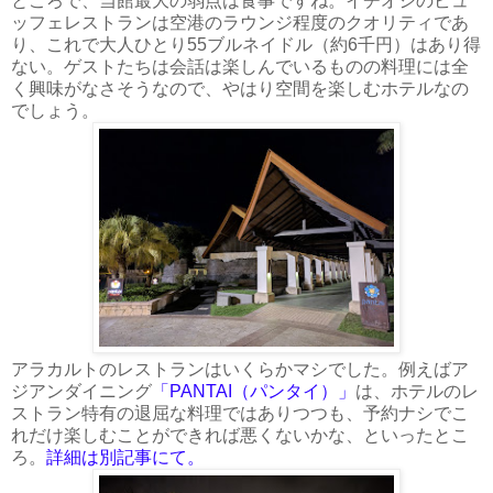
ところで、当館最大の弱点は食事ですね。イチオシのビュ
ッフェレストランは空港のラウンジ程度のクオリティであ
り、これで大人ひとり55ブルネイドル（約6千円）はあり得
ない。ゲストたちは会話は楽しんでいるものの料理には全
く興味がなさそうなので、やはり空間を楽しむホテルなの
でしょう。
アラカルトのレストランはいくらかマシでした。例えばア
ジアンダイニング
「PANTAI（パンタイ）」
は、ホテルのレ
ストラン特有の退屈な料理ではありつつも、予約ナシでこ
れだけ楽しむことができれば悪くないかな、といったとこ
ろ。
詳細は別記事にて。