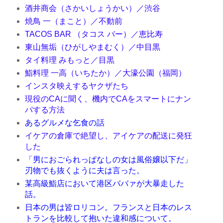
酒井商会（さかいしょうかい）／渋谷
焼鳥 一（まこと）／不動前
TACOS BAR （タコス バー）／恵比寿
東山無垢（ひがしやまむく）／中目黒
タイ料理 みもっと／目黒
鮨料理 一高（いちたか）／大濠公園（福岡）
インスタ映えするヤクザたち
現役のCAに聞く、機内でCAをスマートにナン
パする方法
あるグルメな乞食の話
イケアの倉庫で絶望し、アイケアの配送に発狂
した
「男におごられっぱなしの女は風俗嬢以下だ」
刃物でも抜くように夫は言った。
某高級鮨店において港区ババァが大暴走した
話。
日本の男は皆ロリコン。フランスと日本のレス
トランを比較して抱いた違和感について。