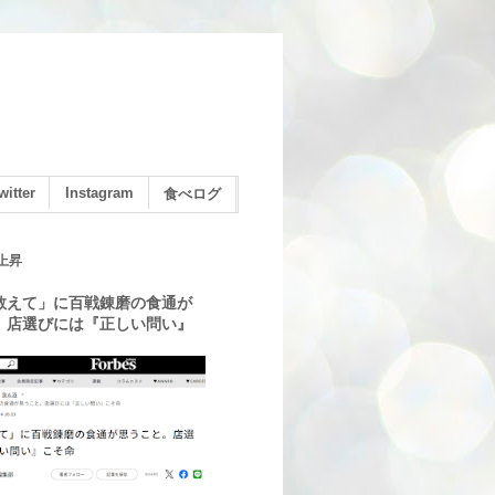
witter
Instagram
食べログ
上昇
教えて」に百戦錬磨の食通が
。店選びには『正しい問い』