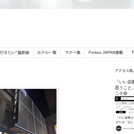
ン
T
行きたい"偏差値
ホテル一覧
マナー集
Forbes JAPAN連載
アクセス急
「いい店
思うこと
こそ命