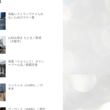
高級レストランでナメられ
ないためのマナー集
お好み焼き ちとせ／西成
（大阪市）
琉風（りゅうふう） タクシ
ープール店／那覇空港
リュストル（Lustre）／六
本木
ヴィヴィド（vivido）／恵比