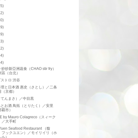
45)
42)
40)
39)
49)
43)
42)
34)
44)
 炒炒新亞洲蔬食（CHAO stir fry）
東區（台北）
ストロ 渋谷
料理と日本酒 惠史（さとし）／二条
前（京都）
（てんまさ）／中目黒
鳥とお酒 鳥拓（とりたく）／安里
那覇市）
E by Mauro Colagreco（スィーク
）／大手町
Yuen Seafood Restaurant （馥
、フックユエン）／モイリイリ（ホ
ルル）