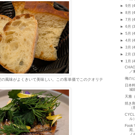
►
9月
(
►
8月
(
►
7月
(
►
6月
(
►
5月
(
►
4月
(
►
3月
(
►
2月
(
▼
1月
(
CHAO
／
俺のビ
麦の風味がよくきいて美味しい。この客単価でこのクオリテ
日本
城
天雅
焼き
（
CYCL
ル
Fook 
苑
ノ