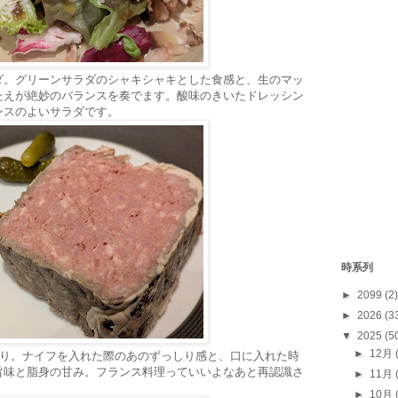
ダ。グリーンサラダのシャキシャキとした食感と、生のマッ
たえが絶妙のバランスを奏でます。酸味のきいたドレッシン
ンスのよいサラダです。
時系列
►
2099
(2)
►
2026
(3
▼
2025
(5
►
12月
切り。ナイフを入れた際のあのずっしり感と、口に入れた時
旨味と脂身の甘み。フランス料理っていいよなあと再認識さ
►
11月
►
10月