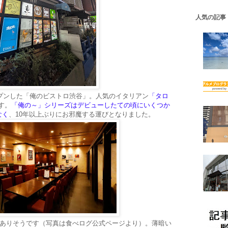
人気の記事
ープンした「俺のビストロ渋谷」。人気のイタリアン
「タロ
す。
「俺の～」シリーズはデビューしたての頃にいくつか
なく
、10年以上ぶりにお邪魔する運びとなりました。
くありそうです（写真は食べログ公式ページより）。薄暗い