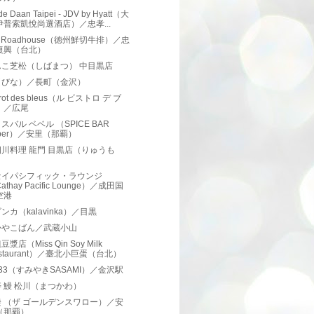
de Daan Taipei - JDV by Hyatt（大
伊普索凱悅尚選酒店）／忠孝...
as Roadhouse（徳州鮮切牛排）／忠
復興（台北）
んこ芝松（しばまつ） 中目黒店
（びな）／長町（金沢）
strot des bleus（ル ビストロ デ ブ
）／広尾
スバル ベベル （SPICE BAR
eber）／安里（那覇）
川料理 龍門 目黒店（りゅうも
）
セイパシフィック・ラウンジ
athay Pacific Lounge）／成田国
空港
ンカ（kalavinka）／目黒
かやこばん／武蔵小山
漿店（Miss Qin Soy Milk
staurant）／臺北小巨蛋（台北）
33（すみやきSASAMI）／金沢駅
 鰻 松川（まつかわ）
 （ザ ゴールデンスワロー）／安
（那覇）