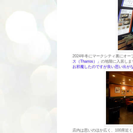
2024年冬にマークシティ裏にオ
ス（Tharros）」
の地階に入居しま
お邪魔したのですが良い思い出が
店内は思いのほか広く、100席近