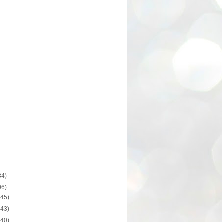
34)
06)
(45)
(43)
(40)