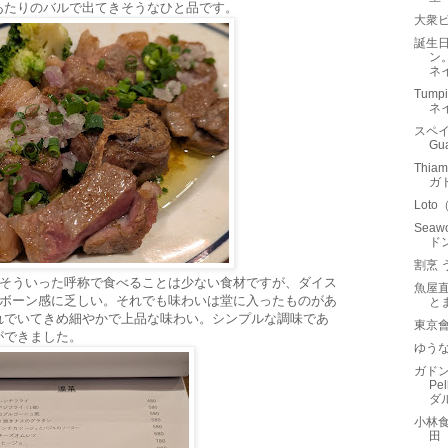
あたりのバルで出てきそうなひと品です。
大衆ビ
誕生
ン
ネ
Tump
ネ
スペイ
Gu
Thia
ガ
Lot
Seaw
ド
割烹 
。そういった呼称で食べることは少ない食材ですが、ダイス
魚屋
Tボーン感に乏しい。それでも味わいは堂に入ったものがあ
と
れでいてきめ細やかで上品な味わい。シンプルな調味であ
東京會
ができました。
ゆう
ガドン
Pe
ダル
小林
田