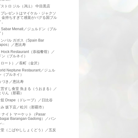
ストロ ジル（JILL） 中目黒店
日プレゼントはマイケル・ジャクソ
。金持ちすぎて感覚がバグる国ブル
イ。
i Sabar Menati／ジュルドン（ブル
イ）
ンバル ガポス（Spain Bar
apos）／恵比寿
m Hock Restaurant（添福餐馆）／
ドン（ブルネイ）
o（ロート）／長町（金沢）
orld Neptune Restaurant／ジュル
ン（ブルネイ）
うづき／恵比寿
直営すし食堂 魚まる（うおまる）／
まりん（那覇）
舘 Drape（ドレープ）／日比谷
なみ 坂下店／松川（那覇市）
 ナイト マーケット（Pasar
lbagai Barangan Gadong）／バン
...
食堂（こばやししょくどう）／五反