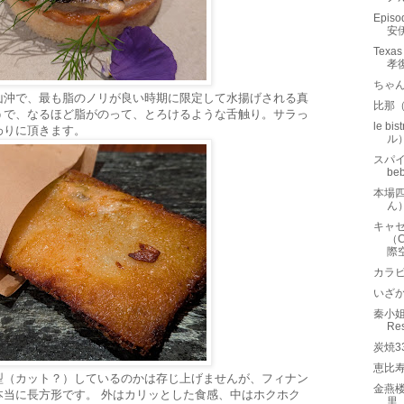
Episo
安
Tex
孝
ちゃ
山沖で、最も脂のノリが良い時期に限定して水揚げされる真
比那
うで、なるほど脂がのって、とろけるような舌触り。サラっ
le bi
わりに頂きます。
ル
スパイ
b
本場四
ん
キャ
（C
際
カラビ
いざ
秦小姐豆
Re
炭焼3
恵比寿
型（カット？）しているのかは存じ上げませんが、フィナン
金燕楼
本当に長方形です。 外はカリッとした食感、中はホクホク
里