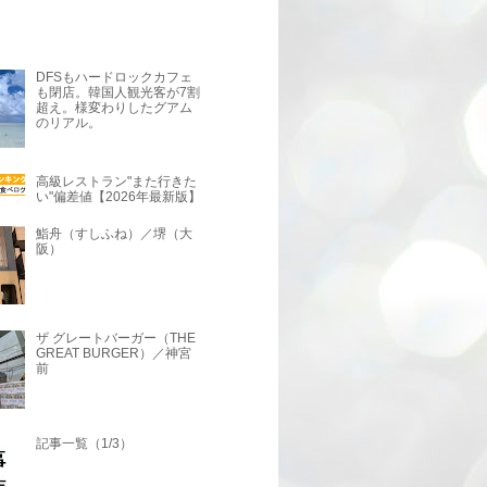
DFSもハードロックカフェ
も閉店。韓国人観光客が7割
超え。様変わりしたグアム
のリアル。
高級レストラン"また行きた
い"偏差値【2026年最新版】
鮨舟（すしふね）／堺（大
阪）
ザ グレートバーガー（THE
GREAT BURGER）／神宮
前
記事一覧（1/3）