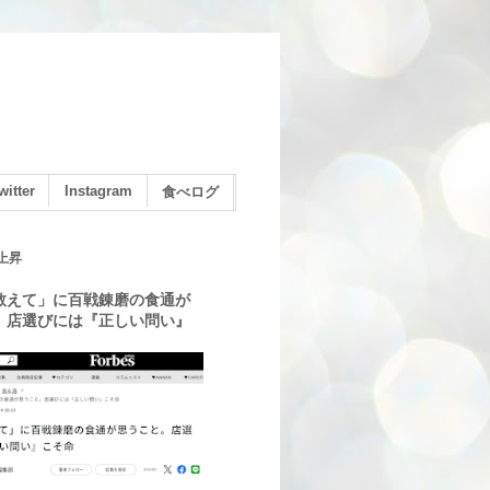
witter
Instagram
食べログ
上昇
教えて」に百戦錬磨の食通が
。店選びには『正しい問い』