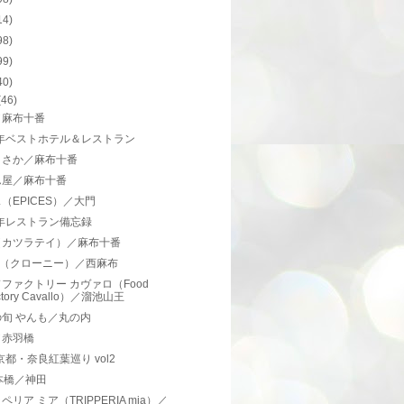
14)
98)
99)
40)
(46)
／麻布十番
8年ベストホテル＆レストラン
とさか／麻布十番
ん屋／麻布十番
（EPICES）／大門
8年レストラン備忘録
（カツラテイ）／麻布十番
ny（クローニー）／西麻布
ファクトリー カヴァロ（Food
ctory Cavallo）／溜池山王
旬 やんも／丸の内
／赤羽橋
8京都・奈良紅葉巡り vol2
本橋／神田
ペリア ミア（TRIPPERIA mia）／