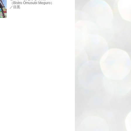
（Bistro Omusubi Meguro）
／目黒