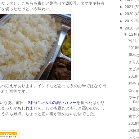
サラダ）。こちらも夜だと別売りで200円。タマネギ特有
►
2021
(5
ギを切っただけという味わい。
►
2020
(4
►
2019
(5
▼
2018
(5
▼
12月
宮川
201
麻布
きり
エピス
201
桂亭
食べ応えがあります。インドなどあっち系のお米ではなく日
Cro
それと同等です。
フード
Fa
高いなあ。前日、
相当にレベルの高いカレー
を食べたばかり
しまったかもしれません。しかも夜だともっと高いのか。テ
伊豆の
まうのも難点。ちょっと使い道が読めないお店でした。
古宮
201
JB日
トリッ