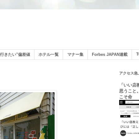
ン
T
行きたい"偏差値
ホテル一覧
マナー集
Forbes JAPAN連載
アクセス急
「いい店
思うこと
こそ命