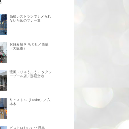
高級レストランでナメられ
ないためのマナー集
お好み焼き ちとせ／西成
（大阪市）
琉風（りゅうふう） タクシ
ープール店／那覇空港
リュストル（Lustre）／六
本木
ビストロおむすび 目黒