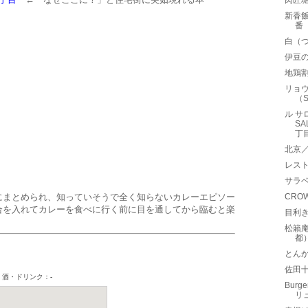
肉匠
新香
番
白（
伊豆の
地鶏割
リョウ
（S
ル サ
SA
丁
北京
レス
サラベ
にまとめられ、知っていそうで全く知らないカレーエピソー
CRO
合を入れてカレーを食べに行く前に目を通してから臨むと楽
目利
松籟
都
とんか
佐田
Burg
リ