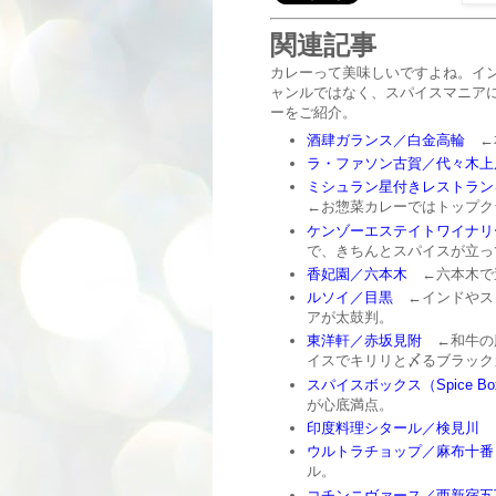
関連記事
カレーって美味しいですよね。イ
ャンルではなく、スパイスマニア
ーをご紹介。
酒肆ガランス／白金高輪
←本
ラ・ファソン古賀／代々木上
ミシュラン星付きレストラン
←お惣菜カレーではトップク
ケンゾーエステイトワイナリ
で、きちんとスパイスが立っ
香妃園／六本木
←六本木で
ルソイ／目黒
←インドやス
アが太鼓判。
東洋軒／赤坂見附
←和牛の
イスでキリリと〆るブラック
スパイスボックス（Spice B
が心底満点。
印度料理シタール／検見川
←
ウルトラチョップ／麻布十番
ル。
コチンニヴァース／西新宿五