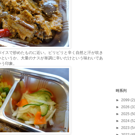
パイスで炒めたものに近い。ビリビリと辛く自然と汗が吹き
いというか、大量のナスが単調に辛いだけという味わいであ
いう印象。
時系列
►
2099
(2)
►
2026
(3
►
2025
(5
►
2024
(5
►
2023
(5
►
2022
(4