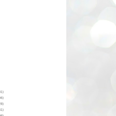
31)
06)
28)
41)
98)