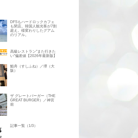
DFSもハードロックカフェ
も閉店。韓国人観光客が7割
超え。様変わりしたグアム
のリアル。
高級レストラン"また行きた
い"偏差値【2026年最新版】
鮨舟（すしふね）／堺（大
阪）
ザ グレートバーガー（THE
GREAT BURGER）／神宮
前
記事一覧（1/3）