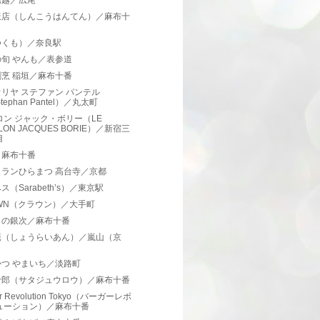
堀越／広尾
飯店（しんこうはんてん）／麻布十
つくも）／奈良駅
旬 やんも／表参道
烹 稲垣／麻布十番
リヤ ステファン パンテル
tephan Pantel）／丸太町
ロン ジャック・ボリー（LE
LON JACQUES BORIE）／新宿三
目
／麻布十番
トランひらまつ 高台寺／京都
ス（Sarabeth’s）／東京駅
WN（クラウン）／大手町
きの銀次／麻布十番
庵（しょうらいあん）／嵐山（京
）
つ やまいち／淡路町
十郎（サタジュウロウ）／麻布十番
er Revolution Tokyo（バーガーレボ
ューション）／麻布十番