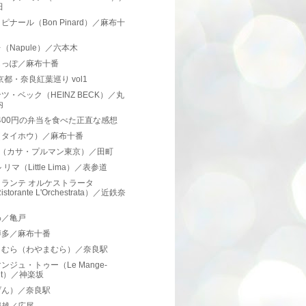
田
ピナール（Bon Pinard）／麻布十
（Napule）／六本木
しっぽ／麻布十番
8京都・奈良紅葉巡り vol1
ツ・ベック（HEINZ BECK）／丸
内
,400円の弁当を食べた正直な感想
（タイホウ）／麻布十番
A（カサ・プルマン東京）／田町
リマ（Little Lima）／表参道
トランテ オルケストラータ
istorante L'Orchestrata）／近鉄奈
わ／亀戸
博多／麻布十番
まむら（わやまむら）／奈良駅
ンジュ・トゥー（Le Mange-
ut）／神楽坂
げん）／奈良駅