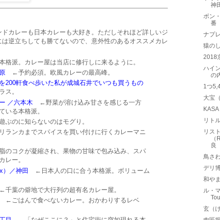
神
ボン・
番
ンドカレーも日本カレーも大好き。ただしそれほど詳しいジ
ナプレ
には逆立ちしても勝てないので、意外性のあるオススメカレ
猿の
201
格派。カレー屋は当店に修行しに来るように。
ハイン
原
←予約必須。欧風カレーの最高峰。
の
を200軒食べ歩いた私が成城石井でいつも買うもの
1つ5
ラス。
大宝
ー ／六本木
←野菜が溶け込み甘さを感じる一方
KAS
ている本格派。
リトル 
遊ぶのに知らないのはモグり。
リランカまでスパイスを買い付けに行くカレーマニ
リス
（R
良
脂のコクが凝縮され、果物の甘味で包み込み、スパ
鳥さ
カレー。
デリ
ox）／神田
←日本人の口に合う本格派。ボリューム
和や
千葉の僻地で大行列の超有名カレー屋。
ル・マ
To
←ごはんで食べないカレー。おかわりするレベ
玄（
丁目
←「なぜここに？」と住宅街に突如現れる本