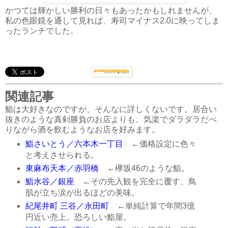
かつては輝かしい勝利の日々もあったかもしれませんが、
私の色眼鏡を通して見れば、寿司マイナス2.0に映ってしま
ったランチでした。
関連記事
鮨は大好きなのですが、そんなに詳しくないです。居合い
抜きのような真剣勝負のお店よりも、気楽でダラダラだべ
りながら酒を飲むようなお店を好みます。
鮨さいとう／六本木一丁目
←価格設定に色々
と考えさせられる。
東麻布天本／赤羽橋
←欅坂46のような鮨。
鮨水谷／銀座
←その先入観を完全に覆す、鳥
肌が立ち涙が出るほどの美味。
紀尾井町 三谷／永田町
←単純計算で年間3億
円近い売上。恐ろしい鮨屋。