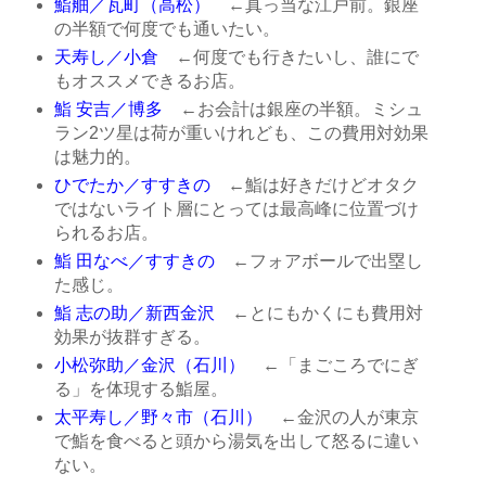
鮨舳／瓦町（高松）
←真っ当な江戸前。銀座
の半額で何度でも通いたい。
天寿し／小倉
←何度でも行きたいし、誰にで
もオススメできるお店。
鮨 安吉／博多
←お会計は銀座の半額。ミシュ
ラン2ツ星は荷が重いけれども、この費用対効果
は魅力的。
ひでたか／すすきの
←鮨は好きだけどオタク
ではないライト層にとっては最高峰に位置づけ
られるお店。
鮨 田なべ／すすきの
←フォアボールで出塁し
た感じ。
鮨 志の助／新西金沢
←とにもかくにも費用対
効果が抜群すぎる。
小松弥助／金沢（石川）
←「まごころでにぎ
る」を体現する鮨屋。
太平寿し／野々市（石川）
←金沢の人が東京
で鮨を食べると頭から湯気を出して怒るに違い
ない。