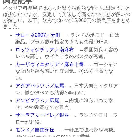
関連記事
イタリア料理屋ではあっと驚く独創的な料理に出遭うこと
は少ないですが、安定して美味しく高くないことが多いの
が嬉しい。以下、飲んで食べて15,000円の優良店をまとめ
ました。
サローネ2007／元町
←ランチのポモドーロは
絶品。グラム数が指定できるもの最THE高。
ロッツォシチリア／南麻布
←雰囲気良く客の
レベル高し。ウイキョウのパスタが秀逸。
カーザヴィニタリア／麻布十番
←ゴージャス
な店内と落ち着いた雰囲気。そのくせ高くな
い。
アクアパッツァ／広尾
←日本人向けイタリア
ン。誰が食べても納得の味わい。
アンビグラム／広尾
←肉塊に喰らいつく幸
せ。やや割高なのが難点。
サーラアマービレ／銀座
←ランチのフリーフ
ローがお得。
モンド／自由が丘
←一軒屋で隠れ家感満載。
BGMがハードロックなのはご愛嬌。