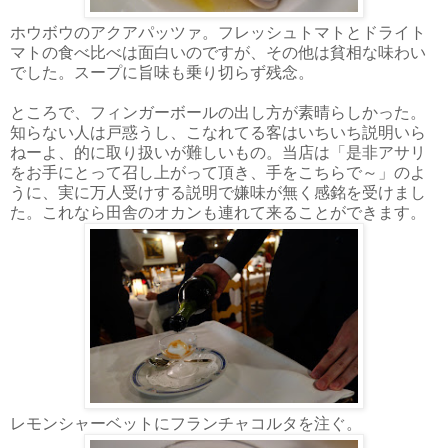
ホウボウのアクアパッツァ。フレッシュトマトとドライト
マトの食べ比べは面白いのですが、その他は貧相な味わい
でした。スープに旨味も乗り切らず残念。
ところで、フィンガーボールの出し方が素晴らしかった。
知らない人は戸惑うし、こなれてる客はいちいち説明いら
ねーよ、的に取り扱いが難しいもの。当店は「是非アサリ
をお手にとって召し上がって頂き、手をこちらで～」のよ
うに、実に万人受けする説明で嫌味が無く感銘を受けまし
た。これなら田舎のオカンも連れて来ることができます。
レモンシャーベットにフランチャコルタを注ぐ。