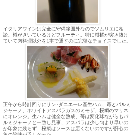
イタリアワインは完全に守備範囲外なのでソムリエに相
談。樽がきいているけどフルーティ。特に柑橘が突き抜け
ていて肉料理以外を1本で通すのに完璧なチョイスでした。
正午から時計回りにサン･ダニエーレ産生ハム、苺とパルミ
ジャーノ、ホワイトアスパラガスのミモザ、桜鯛のマリネ
にオレンジ。生ハムは健全な熟成、苺は変化球ながらもパ
ルミジャーノと一致し見事、アスパラは少し旬より早いの
か印象に残らず、桜鯛はソースは悪くないのですが肝心の
魚の旨味が乏しかった。