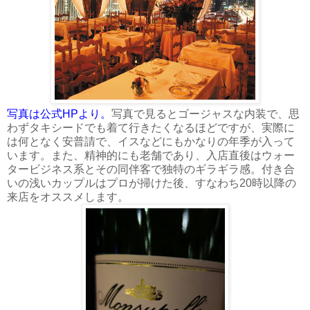
写真は公式HPより。
写真で見るとゴージャスな内装で、思
わずタキシードでも着て行きたくなるほどですが、実際に
は何となく安普請で、イスなどにもかなりの年季が入って
います。また、精神的にも老舗であり、入店直後はウォー
タービジネス系とその同伴客で独特のギラギラ感。付き合
いの浅いカップルはプロが掃けた後、すなわち20時以降の
来店をオススメします。