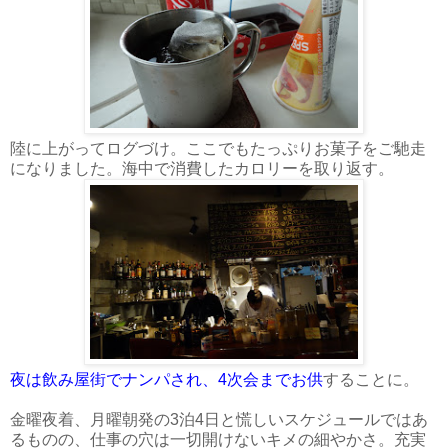
陸に上がってログづけ。ここでもたっぷりお菓子をご馳走
になりました。海中で消費したカロリーを取り返す。
夜は飲み屋街でナンパされ、4次会までお供
することに。
金曜夜着、月曜朝発の3泊4日と慌しいスケジュールではあ
るものの、仕事の穴は一切開けないキメの細やかさ。充実