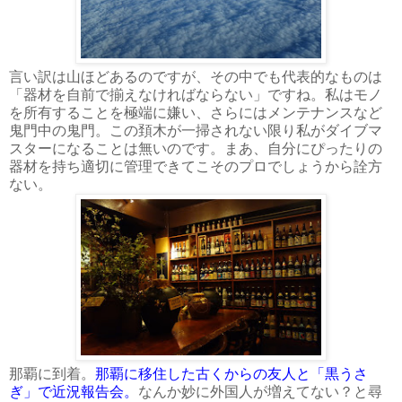
言い訳は山ほどあるのですが、その中でも代表的なものは
「器材を自前で揃えなければならない」ですね。私はモノ
を所有することを極端に嫌い、さらにはメンテナンスなど
鬼門中の鬼門。この頚木が一掃されない限り私がダイブマ
スターになることは無いのです。まあ、自分にぴったりの
器材を持ち適切に管理できてこそのプロでしょうから詮方
ない。
那覇に到着。
那覇に移住した古くからの友人と「黒うさ
ぎ」で近況報告会。
なんか妙に外国人が増えてない？と尋