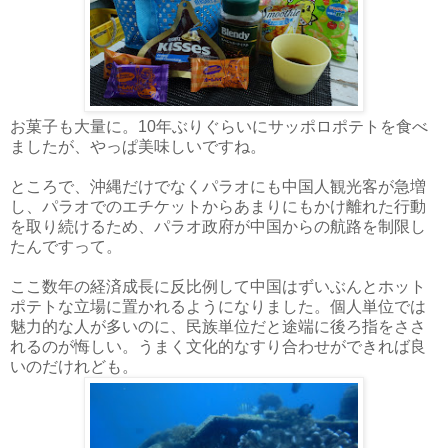
お菓子も大量に。10年ぶりぐらいにサッポロポテトを食べ
ましたが、やっぱ美味しいですね。
ところで、沖縄だけでなくパラオにも中国人観光客が急増
し、パラオでのエチケットからあまりにもかけ離れた行動
を取り続けるため、パラオ政府が中国からの航路を制限し
たんですって。
ここ数年の経済成長に反比例して中国はずいぶんとホット
ポテトな立場に置かれるようになりました。個人単位では
魅力的な人が多いのに、民族単位だと途端に後ろ指をささ
れるのが悔しい。うまく文化的なすり合わせができれば良
いのだけれども。