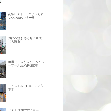
高級レストランでナメられ
ないためのマナー集
お好み焼き ちとせ／西成
（大阪市）
琉風（りゅうふう） タクシ
ープール店／那覇空港
リュストル（Lustre）／六
本木
ビストロおむすび 目黒