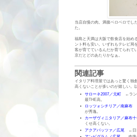
当店自慢の肉。満腹ベロベロでし
た。
福島と天満は大阪で飲食店を始め
ント料も安い。いずれもテレビ局
客が育てているんだか育てられて
京だとどのあたりかなぁ。
関連記事
イタリア料理屋ではあっと驚く独
高くないことが多いのが嬉しい。以
サローネ2007／元町
←ラン
最THE高。
ロッツォシチリア／南麻布
←
が秀逸。
カーザヴィニタリア／麻布十
くせ高くない。
アクアパッツァ／広尾
←日本
アンビグラム／広尾
←肉塊