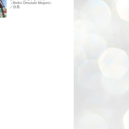
（Bistro Omusubi Meguro）
／目黒