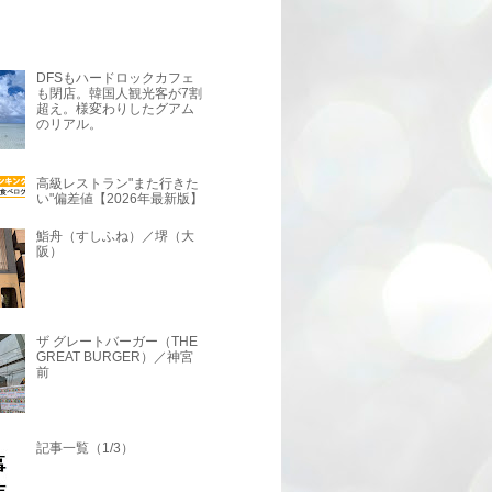
DFSもハードロックカフェ
も閉店。韓国人観光客が7割
超え。様変わりしたグアム
のリアル。
高級レストラン"また行きた
い"偏差値【2026年最新版】
鮨舟（すしふね）／堺（大
阪）
ザ グレートバーガー（THE
GREAT BURGER）／神宮
前
記事一覧（1/3）