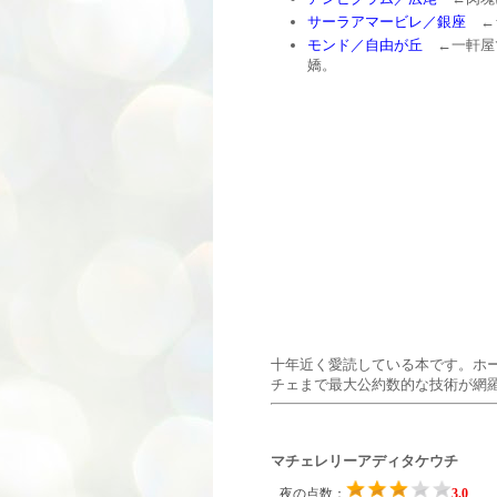
サーラアマービレ／銀座
←ラ
モンド／自由が丘
←一軒屋で
嬌。
十年近く愛読している本です。ホ
チェまで最大公約数的な技術が網
マチェレリーアディタケウチ