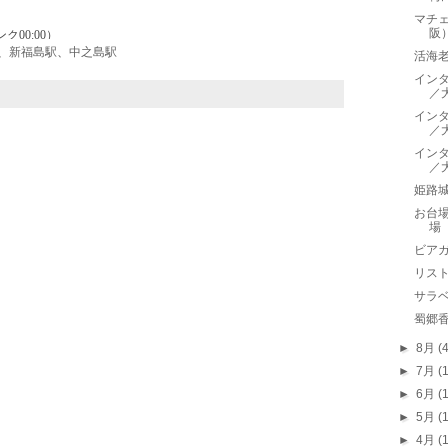
マチ
阪
、
新福島駅
、
中之島駅
活海老
インタ
／
インタ
／
インタ
／
姫路
お台
場
ビア
リスト
サラ
蜀郷
►
8月
(
►
7月
(
►
6月
(
►
5月
(
►
4月
(