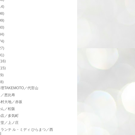
14)
98)
99)
40)
34)
74)
27)
91)
(16)
(15)
(9)
18)
理TAKEMOTO／代官山
ト／恵比寿
い村大地／赤坂
やん／松阪
の店／多気町
食堂／上ノ庄
ランテ ル・ミディ ひらまつ／西
田