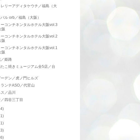
ェレリーアディタケウチ／福島（大
）
バル orb／福島（大阪）
ーコンチネンタルホテル大阪vol.3
大阪
ーコンチネンタルホテル大阪vol.2
大阪
ーコンチネンタルホテル大阪vol.1
大阪
城／姫路
場たこ焼きミュージアム全5店／台
ガーデン／虎ノ門ヒルズ
ランテASO／代官山
ベス／品川
香／四谷三丁目
44)
11)
11)
13)
16)