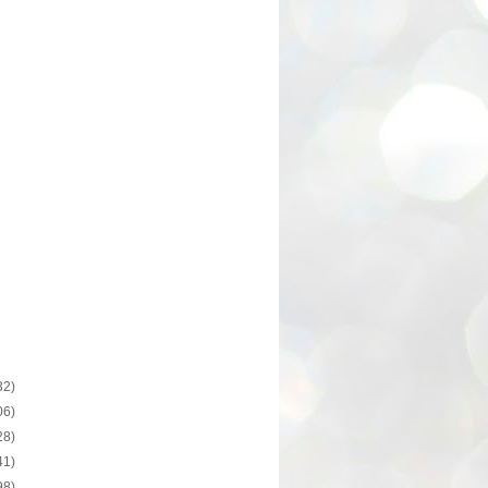
32)
06)
28)
41)
98)