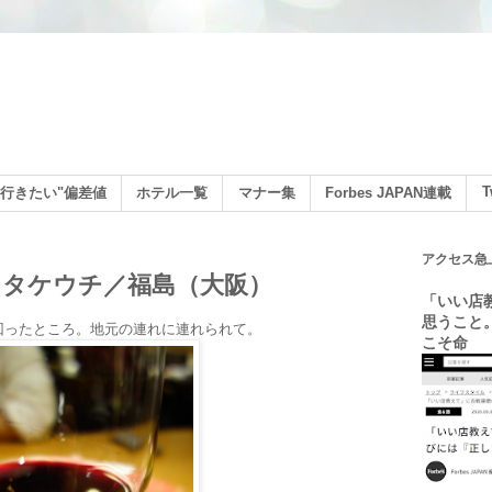
ン
T
行きたい"偏差値
ホテル一覧
マナー集
Forbes JAPAN連載
アクセス急
タケウチ／福島（大阪）
「いい店
思うこと
回ったところ。地元の連れに連れられて。
こそ命