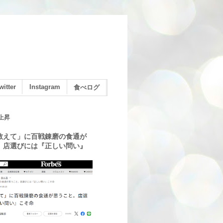
witter
Instagram
食べログ
上昇
教えて」に百戦錬磨の食通が
。店選びには『正しい問い』