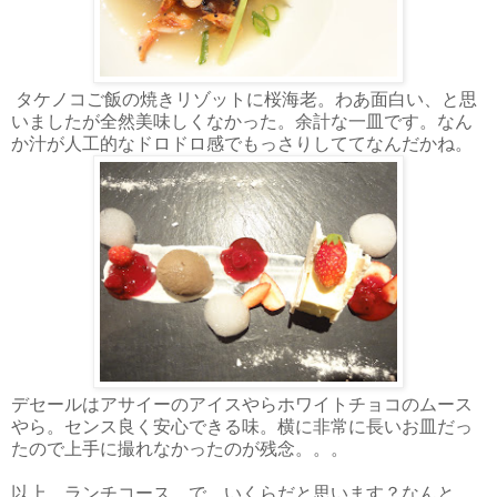
タケノコご飯の焼きリゾットに桜海老。わあ面白い、と思
いましたが全然美味しくなかった。余計な一皿です。なん
か汁が人工的なドロドロ感でもっさりしててなんだかね。
デセールはアサイーのアイスやらホワイトチョコのムース
やら。センス良く安心できる味。横に非常に長いお皿だっ
たので上手に撮れなかったのが残念。。。
以上、ランチコース。で、いくらだと思います？なんと、