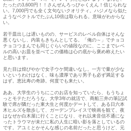
たったの3,600円！！さんぜんろっぴゃくえん！信じられな
い。7,000円でも全く文句ないクオリティ。
ハジメなら似た
ようなベクトルでたぶん10倍は取られる。
意味がわからな
い。
若干皿出しは遅いものの、サービスのレベル自体はそんな
悪くないし、内装もきちんとしてる。「俺の～」でチョコ
チョコつまんでも同じぐらいの値段なのに、ここまでレベ
ルの高いお皿を並べてこの価格は心の底から褒め称えたい
と思います。
見た目は煌びやかで女子ウケ間違いなし。一方で量が少な
いというわけはなく、味も濃厚であり男子も必ず満足する
はず。恵比寿の奇跡。何度でも来たい。
ああ、大学生のうちにこのお店を知っていたら、もうちょ
っとモテただろうな。大学3年の就活で、商船三井の筆記試
験で席が隣だった東大生と何度かデートして、ある日六本
木ヒルズを散歩して、ガーデンプレイスで映画を観て、夜
はなぜか白木屋に行くことになり、それ以来音信不通にな
ったトラウマが未だに私の人生に暗い影を落としているの
です。アユミとかそんな感じの名前だったと思うけど、元