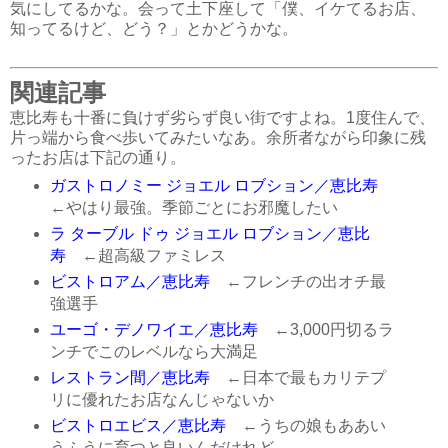
気にしてるかな。会って土下座して「僕、イケてるお店、
知ってるけど、どう？」とかどうかな。
関連記事
恵比寿も十番に負けず劣らず良い街ですよね。1度住んで、
片っ端から食べ歩いてみたいなあ。余所者ながら印象に残
ったお店は下記の通り。
ガストロノミー ジョエル ロブション／恵比寿
←やはり最強。季節ごとにお邪魔したい
ラ ターブル ドゥ ジョエル ロブション／恵比
寿
←超高級ファミレス
ビストロアム／恵比寿
←フレンチの出オチ最
強選手
ユーゴ・デノワイエ／恵比寿
←3,000円切るラ
ンチでこのレベルなら大満足
レストラン間／恵比寿
←日本で最もカリテプ
リに優れたお店なんじゃないか
ビストロエビス／恵比寿
←うちの娘もああい
うふうに育つと良いんだけれど