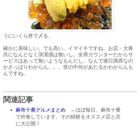
うにいくら丼で〆る。
確かに美味しい。でも高い。イマイチですね。お店・大将
共になんとなく清潔感は無いし。全席カウンターだからサ
ービスはあって無いようなもんだし。なんで連日満席なの
かさっぱりわからん。。。世の中何があたるかわからんも
んですね。
関連記事
麻布十番グルメまとめ
←ほぼ毎日、麻布十番
で外食しています。その経験をオススメ店と共
に大公開！